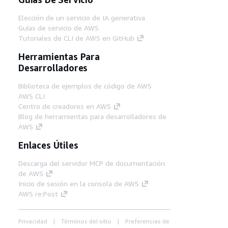
Elección de un servicio de IA generativa
Guías de servicio de AWS
Tutoriales de CLI de AWS en GitHub
Herramientas Para
Desarrolladores
Biblioteca de ejemplos de código de AWS
AWS CLI
Centro de creadores en AWS
Blog de herramientas para desarrolladores de
AWS
Enlaces Útiles
Descarga del servidor MCP de documentación
de AWS
Inicio de sesión en la consola de AWS
AWS re:Post
Privacidad
Términos del sitio
Preferencias de