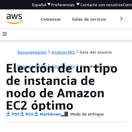
Español
Preferencias
Contacte con nosotros
Come
Comenzar
Guías de servicio
Herrami
Documentación
Amazon EKS
Guía del usuario
Elección de un tipo
Documentación
Amazon EKS
Guía del usuario
de instancia de
nodo de Amazon
EC2 óptimo
PDF
RSS
Markdown
Modo de enfoque