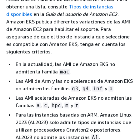
obtener una lista, consulte
Tipos de instancias
disponibles
en la
Guía del usuario de Amazon EC2
.
Amazon EKS publica diferentes variaciones de las AMI
de Amazon EC2 para habilitar el soporte. Para
asegurarse de que el tipo de instancia que seleccione
es compatible con Amazon EKS, tenga en cuenta los
siguientes criterios.
En la actualidad, las AMI de Amazon EKS no
admiten la familia
.
mac
Las AMI de Arm y las no aceleradas de Amazon EKS
no admiten las familias
,
,
y
.
g3
g4
inf
p
Las AMI aceleradas de Amazon EKS no admiten las
familias
,
,
,
y
.
a
c
hpc
m
t
Para las instancias basadas en ARM, Amazon Linux
2023 (AL2023) solo admite tipos de instancias que
utilizan procesadores Graviton2 o posteriores.
AL2023 no admite las instancias
.
A1