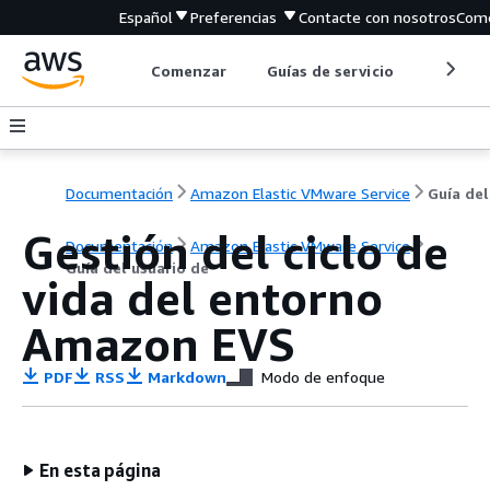
Español
Preferencias
Contacte con nosotros
Come
Comenzar
Guías de servicio
Herrami
Documentación
Amazon Elastic VMware Service
Gestión del ciclo de
Documentación
Amazon Elastic VMware Service
Guía del usuario de
vida del entorno
Amazon EVS
PDF
RSS
Markdown
Modo de enfoque
En esta página