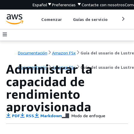
Español
Preferencias
Contacte con nosotros
Come
Comenzar
Guías de servicio
Herrami
Documentación
Amazon FSx
Guía del usuario de Lustre
Administrar la
Documentación
Amazon FSx
Guía del usuario de Lustre
capacidad de
rendimiento
aprovisionada
PDF
RSS
Markdown
Modo de enfoque