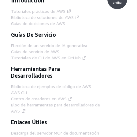
Introducción
arriba
Tutoriales prácticos de AWS
Biblioteca de soluciones de AWS
Guías de decisiones de AWS
Guías De Servicio
Elección de un servicio de IA generativa
Guías de servicio de AWS
Tutoriales de CLI de AWS en GitHub
Herramientas Para
Desarrolladores
Biblioteca de ejemplos de código de AWS
AWS CLI
Centro de creadores en AWS
Blog de herramientas para desarrolladores de
AWS
Enlaces Útiles
Descarga del servidor MCP de documentación