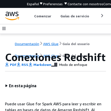
Español
Preferencias
Contacte con nosotros
Come
Comenzar
Guías de servicio
Herrami
Documentación
AWS Glue
Guía del usuario
Conexiones Redshift
Documentación
AWS Glue
Guía del usuario
PDF
RSS
Markdown
Modo de enfoque
En esta página
Puede usar Glue for Spark AWS para leer y escribir en
tablas en bases de datos de Amazon Redshift. Al