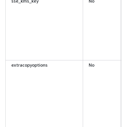
sse_kms_key
No
extracopyoptions
No