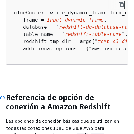
 glueContext.write_dynamic_frame.from_cat
    frame = 
input dynamic frame
, 

    database = "
redshift-dc-database-name
    table_name = "
redshift-table-name
", 

    redshift_tmp_dir = args["
temp-s3-dir
"
    additional_options = 
{
"aws_iam_role":
Referencia de opción de
conexión a Amazon Redshift
Las opciones de conexión básicas que se utilizan en
todas las conexiones JDBC de Glue AWS para