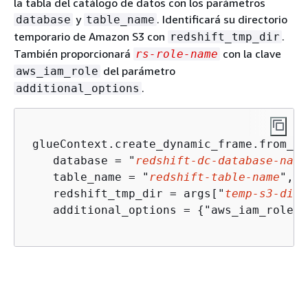
la tabla del catálogo de datos con los parámetros
y
. Identificará su directorio
database
table_name
temporario de Amazon S3 con
.
redshift_tmp_dir
También proporcionará
con la clave
rs-role-name
del parámetro
aws_iam_role
.
additional_options
 glueContext.create_dynamic_frame.from_ca
    database = "
redshift-dc-database-name
    table_name = "
redshift-table-name
", 

    redshift_tmp_dir = args["
temp-s3-dir
"
    additional_options = 
{
"aws_iam_role":