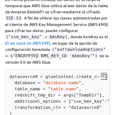
temporal que AWS Glue utiliza al leer datos de la tabla
de Amazon Redshift se cifran mediante el cifrado
. A fin de utilizar las claves administradas por
SSE-S3
el cliente de AWS Key Management Service (AWS KMS)
para cifrar los datos, puede configurar
, donde ksmKey es el
("sse_kms_key" → kmsKey)
ID de clave de AWS KMS
, en lugar de la opción de
configuración heredada
("extraunloadoptions"
de la
→ s"ENCRYPTED KMS_KEY_ID '$kmsKey'")
versión 3.0 de AWS Glue.
datasource0 = glueContext.create_dynamic_
  database = "
database-name
", 

  table_name = "
table-name
", 

  redshift_tmp_dir = args["TempDir"],

  additional_options = 
{
"sse_kms_key":"<
K
  transformation_ctx = "datasource0"

)