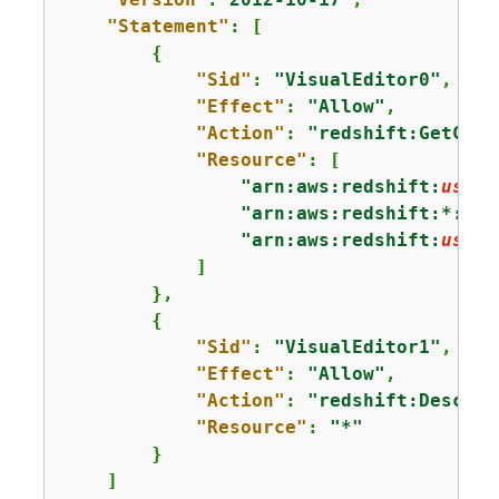
"Statement"
: [

{
"Sid"
: 
"VisualEditor0"
,

"Effect"
: 
"Allow"
,

"Action"
: 
"redshift:GetClus
"Resource"
: [

"arn:aws:redshift:
us-ea
"arn:aws:redshift:*:
111
"arn:aws:redshift:
us-ea
            ]

        },

{
"Sid"
: 
"VisualEditor1"
,

"Effect"
: 
"Allow"
,

"Action"
: 
"redshift:Describ
"Resource"
: 
"*"
        }

    ]
