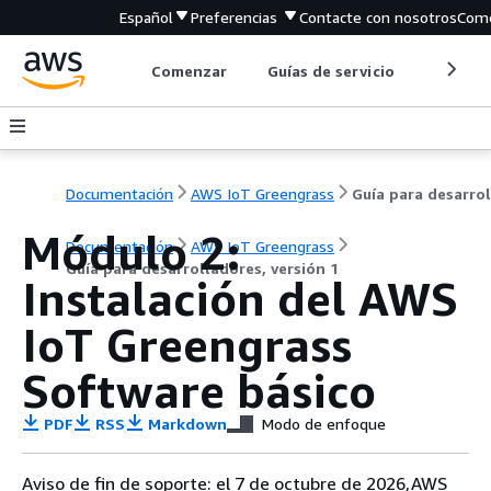
Español
Preferencias
Contacte con nosotros
Come
Comenzar
Guías de servicio
Herrami
Documentación
AWS IoT Greengrass
Módulo 2:
Documentación
AWS IoT Greengrass
Guía para desarrolladores, versión 1
Instalación del AWS
IoT Greengrass
Software básico
PDF
RSS
Markdown
Modo de enfoque
Aviso de fin de soporte: el 7 de octubre de 2026,AWS