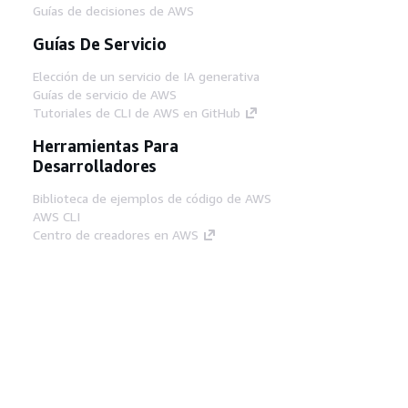
Guías de decisiones de AWS
Guías De Servicio
Elección de un servicio de IA generativa
Guías de servicio de AWS
Tutoriales de CLI de AWS en GitHub
Herramientas Para
Desarrolladores
Biblioteca de ejemplos de código de AWS
AWS CLI
Centro de creadores en AWS
Blog de herramientas para desarrolladores de
AWS
Enlaces Útiles
Descarga del servidor MCP de documentación
de AWS
Inicio de sesión en la consola de AWS
AWS re:Post