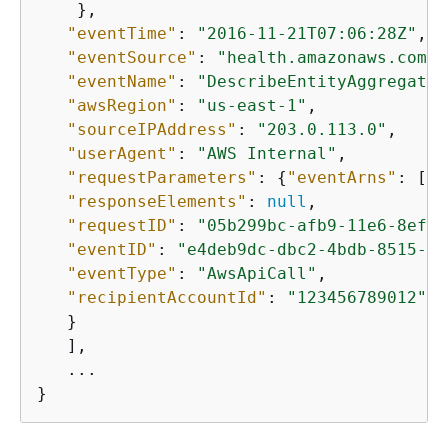
    },

"eventTime"
: 
"2016-11-21T07:06:28Z"
,

"eventSource"
: 
"health.amazonaws.com"
,

"eventName"
: 
"DescribeEntityAggregates
"awsRegion"
: 
"
us-east-1
"
,

"sourceIPAddress"
: 
"203.0.113.0"
,

"userAgent"
: 
"AWS Internal"
,

"requestParameters"
: 
{
"eventArns"
: [
"a
"responseElements"
: 
null
,

"requestID"
: 
"05b299bc-afb9-11e6-8ef4-
"eventID"
: 
"e4deb9dc-dbc2-4bdb-8515-73
"eventType"
: 
"AwsApiCall"
,

"recipientAccountId"
: 
"123456789012"
   }

   ],

   ...

}