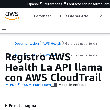
Español
Preferencias
Contacte con nosotros
Come
Comenzar
Guías de servicio
Herrami
Documentación
AWS Health
Guía del usuario de
Registro AWS
Documentación
AWS Health
Guía del usuario de
Health La API llama
con AWS CloudTrail
PDF
RSS
Markdown
Modo de enfoque
En esta página