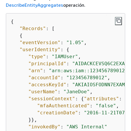
DescribeEntityAggregates
operación.
{
"Records"
: [

{
"eventVersion"
: 
"1.05"
,

"userIdentity"
: 
{
"type"
: 
"IAMUser"
,

"principalId"
: 
"AIDACKCEVSQ6C2EXAMP
"arn"
: 
"arn:aws:iam::123456789012:u
"accountId"
: 
"123456789012"
,

"accessKeyId"
: 
"AKIAIOSFODNN7EXAMPL
"userName"
: 
"JaneDoe"
,

"sessionContext"
: 
{
"attributes"
: 
{
"mfaAuthenticated"
: 
"false"
,

"creationDate"
: 
"2016-11-21T07:0
      }},

"invokedBy"
: 
"AWS Internal"