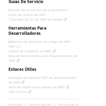
Guías De Servicio
Elección de un servicio de IA generativa
Guías de servicio de AWS
Tutoriales de CLI de AWS en GitHub
Herramientas Para
Desarrolladores
Biblioteca de ejemplos de código de AWS
AWS CLI
Centro de creadores en AWS
Blog de herramientas para desarrolladores de
AWS
Enlaces Útiles
Descarga del servidor MCP de documentación
de AWS
Inicio de sesión en la consola de AWS
AWS re:Post
Privacidad
Términos del sitio
Preferencias de