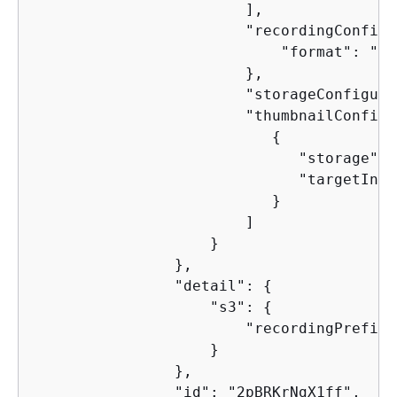
                        ],

                        "recordingConfigu
                            "format": "HLS
                        },

                        "storageConfigura
	                "thumbnailConfigurations": [

{
		              "storage": ["LATEST", "SEQUENTIAL"],

		              "targetIntervalSeconds": 30

                           }

	                ]

                    }

                },

                "detail": 
{
                    "s3": 
{
                        "recordingPrefix"
                    }

                },

                "id": "2pBRKrNgX1ff",
