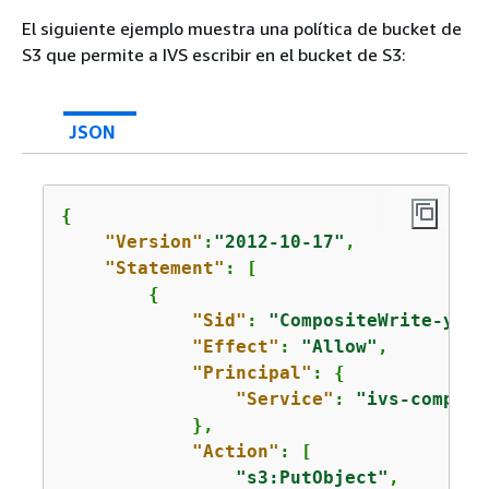
El siguiente ejemplo muestra una política de bucket de
S3 que permite a IVS escribir en el bucket de S3:
JSON
{
"Version"
:
"2012-10-17"
,

"Statement"
: [

{
"Sid"
: 
"CompositeWrite-y1d2
"Effect"
: 
"Allow"
,

"Principal"
: 
{
"Service"
: 
"ivs-composi
            },

"Action"
: [

"s3:PutObject"
,
