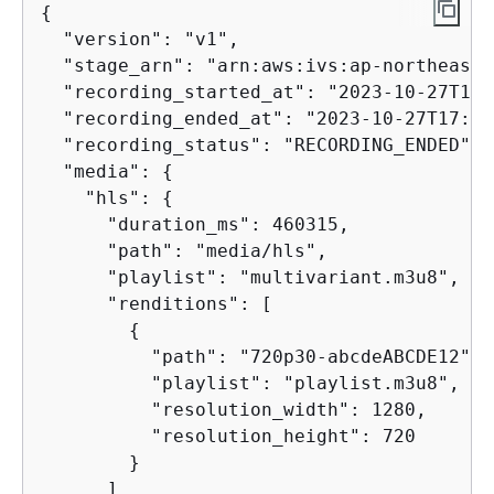
{
  "version": "v1",

  "stage_arn": "arn:aws:ivs:ap-northeast-
  "recording_started_at": "2023-10-27T17:
  "recording_ended_at": "2023-10-27T17:08
  "recording_status": "RECORDING_ENDED",

  "media": 
{
    "hls": 
{
      "duration_ms": 460315,

      "path": "media/hls",

      "playlist": "multivariant.m3u8",

      "renditions": [

{
          "path": "720p30-abcdeABCDE12",

          "playlist": "playlist.m3u8",

          "resolution_width": 1280,

          "resolution_height": 720

        }

      ]
