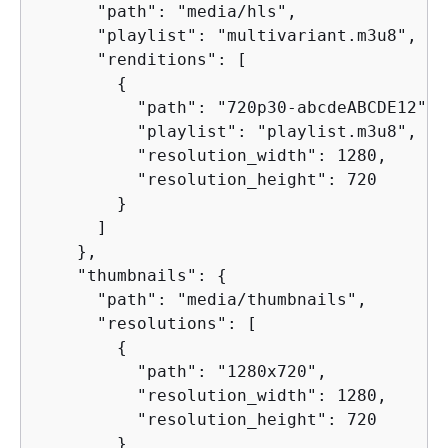
      "path": "media/hls",

      "playlist": "multivariant.m3u8",

      "renditions": [

{
          "path": "720p30-abcdeABCDE12",

          "playlist": "playlist.m3u8",

          "resolution_width": 1280,

          "resolution_height": 720

        }

      ]

    },

    "thumbnails": 
{
      "path": "media/thumbnails",

      "resolutions": [

{
          "path": "1280x720",

          "resolution_width": 1280,

          "resolution_height": 720

        }
