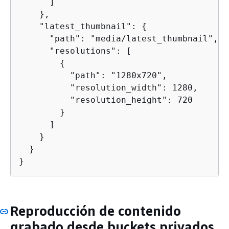
      ]

    },

    "latest_thumbnail": 
{
      "path": "media/latest_thumbnail",

      "resolutions": [

{
          "path": "1280x720",

          "resolution_width": 1280,

          "resolution_height": 720

        }

      ]

    }

  }

}
Reproducción de contenido
grabado desde buckets privados