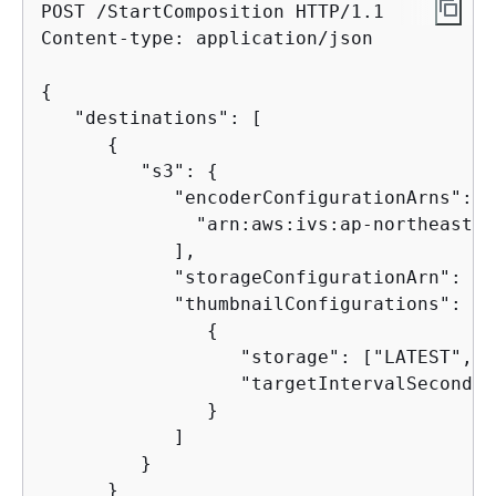
POST /StartComposition HTTP/1.1

Content-type: application/json

{
   "destinations": [

{
         "s3": 
{
            "encoderConfigurationArns": [

              "arn:aws:ivs:ap-northeast-1
            ],

            "storageConfigurationArn": "a
	    "thumbnailConfigurations": [

{
		  "storage": ["LATEST", "SEQUENTIAL"],

		  "targetIntervalSeconds": 30

               }

	    ]

	 }

      }
