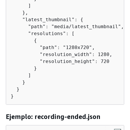
      ]

    },

    "latest_thumbnail": 
{
      "path": "media/latest_thumbnail",

      "resolutions": [

{
          "path": "1280x720",

          "resolution_width": 1280,

          "resolution_height": 720

        }

      ]

    }

  }

}
Ejemplo: recording-ended.json