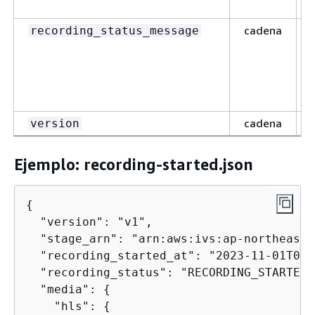
cadena
recording_status_message
cadena
version
Ejemplo: recording-started.json
{
  "version": "v1",

  "stage_arn": "arn:aws:ivs:ap-northeast-
  "recording_started_at": "2023-11-01T06:
  "recording_status": "RECORDING_STARTED",
  "media": 
{
    "hls": 
{