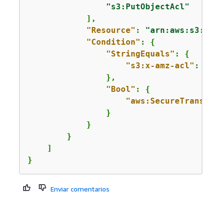
"s3:PutObjectAcl"
            ],

"Resource"
: 
"arn:aws:s3:::m
"Condition"
: 
{
"StringEquals"
: 
{
"s3:x-amz-acl"
: 
"bu
                },

"Bool"
: 
{
"aws:SecureTranspor
                }

            }

        }

    ]

}
Enviar comentarios