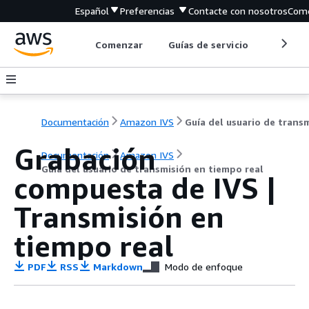
Español
Preferencias
Contacte con nosotros
Come
Comenzar
Guías de servicio
Herrami
Documentación
Amazon IVS
Grabación
Documentación
Amazon IVS
Guía del usuario de transmisión en tiempo real
compuesta de IVS |
Transmisión en
tiempo real
PDF
RSS
Markdown
Modo de enfoque