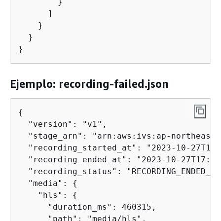
        }

      ]

    }

  }

}
Ejemplo: recording-failed.json
{
  "version": "v1",

  "stage_arn": "arn:aws:ivs:ap-northeast-
  "recording_started_at": "2023-10-27T17:
  "recording_ended_at": "2023-10-27T17:08
  "recording_status": "RECORDING_ENDED_WI
  "media": 
{
    "hls": 
{
      "duration_ms": 460315,

      "path": "media/hls",
