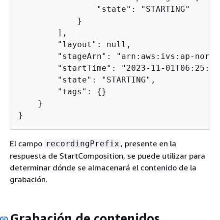
                "state": "STARTING"

            }

        ],

        "layout": null,

        "stageArn": "arn:aws:ivs:ap-north
        "startTime": "2023-11-01T06:25:37Z
        "state": "STARTING",

        "tags": 
{
}

    }

}
El campo
, presente en la
recordingPrefix
respuesta de StartComposition, se puede utilizar para
determinar dónde se almacenará el contenido de la
grabación.
Grabación de contenidos