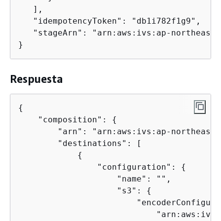
   ],

   "idempotencyToken": "db1i782f1g9",

   "stageArn": "arn:aws:ivs:ap-northeast-
}
Respuesta
{
    "composition": 
{
        "arn": "arn:aws:ivs:ap-northeast-
        "destinations": [

{
                "configuration": 
{
                    "name": "",

                    "s3": 
{
                        "encoderConfigura
                            "arn:aws:ivs: