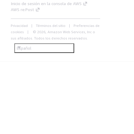
Inicio de sesión en la consola de AWS
AWS re:Post
Privacidad
Términos del sitio
Preferencias de
cookies
© 2026, Amazon Web Services, Inc o
sus afiliados. Todos los derechos reservados.
Español