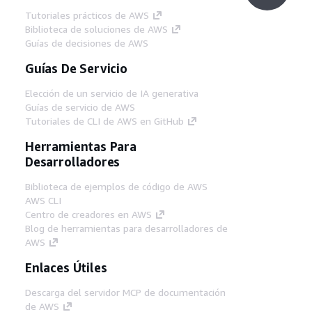
Tutoriales prácticos de AWS
Biblioteca de soluciones de AWS
Guías de decisiones de AWS
Guías De Servicio
Elección de un servicio de IA generativa
Guías de servicio de AWS
Tutoriales de CLI de AWS en GitHub
Herramientas Para
Desarrolladores
Biblioteca de ejemplos de código de AWS
AWS CLI
Centro de creadores en AWS
Blog de herramientas para desarrolladores de
AWS
Enlaces Útiles
Descarga del servidor MCP de documentación
de AWS