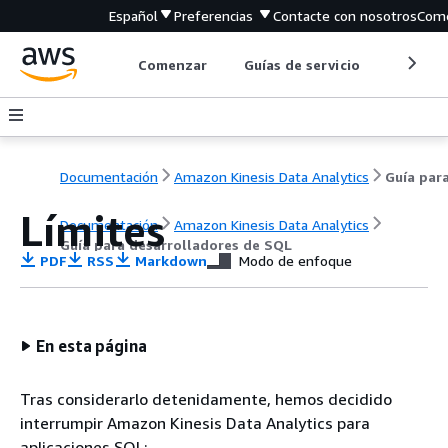
Español
Preferencias
Contacte con nosotros
Come
Comenzar
Guías de servicio
Herrami
Documentación
Amazon Kinesis Data Analytics
Límites
Documentación
Amazon Kinesis Data Analytics
Guía para desarrolladores de SQL
PDF
RSS
Markdown
Modo de enfoque
En esta página
Tras considerarlo detenidamente, hemos decidido
interrumpir Amazon Kinesis Data Analytics para
aplicaciones SQL: