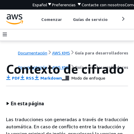
Español
Preferencias
Contacte con nosotros
Come
Comenzar
Guías de servicio
Herrami
Documentación
AWS KMS
Guía para desarrolladores
Contexto de cifrado
Documentación
AWS KMS
Guía para desarrolladores
PDF
RSS
Markdown
Modo de enfoque
En esta página
Las traducciones son generadas a través de traducción
automática. En caso de conflicto entre la traducción y
la version original de inglés, prevalecerá la version en