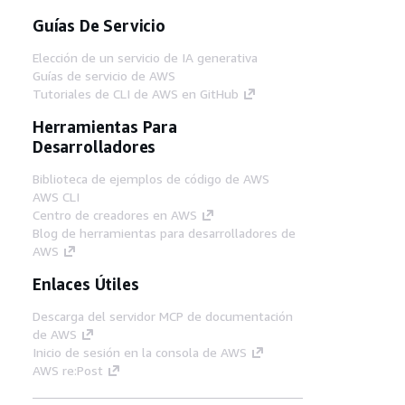
Guías De Servicio
Elección de un servicio de IA generativa
Guías de servicio de AWS
Tutoriales de CLI de AWS en GitHub
Herramientas Para
Desarrolladores
Biblioteca de ejemplos de código de AWS
AWS CLI
Centro de creadores en AWS
Blog de herramientas para desarrolladores de
AWS
Enlaces Útiles
Descarga del servidor MCP de documentación
de AWS
Inicio de sesión en la consola de AWS
AWS re:Post