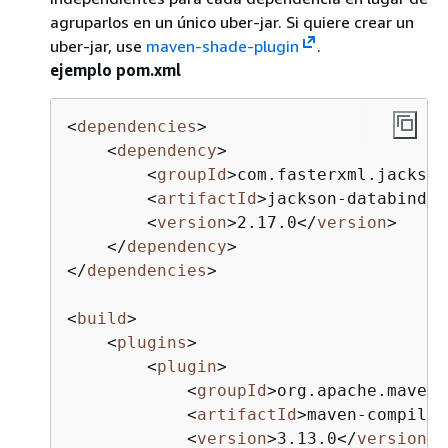
agruparlos en un único uber-jar. Si quiere crear un
uber-jar, use
maven-shade-plugin
.
ejemplo pom.xml
<
dependencies
>
<
dependency
>
<
groupId
>
com.fasterxml.jackson
<
artifactId
>
jackson-databind
</
<
version
>
2.17.0
</
version
>
</
dependency
>
</
dependencies
>
<
build
>
<
plugins
>
<
plugin
>
<
groupId
>
org.apache.maven.
<
artifactId
>
maven-compiler
<
version
>
3.13.0
</
version
>