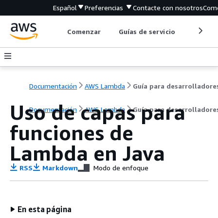
Español
Preferencias
Contacte con nosotros
Come
Comenzar
Guías de servicio
Herrami
Documentación
AWS Lambda
Guía para desarrolladore
Uso de capas para
Documentación
AWS Lambda
Guía para desarrolladore
funciones de
Lambda en Java
RSS
Markdown
Modo de enfoque
En esta página