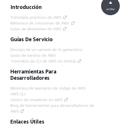
Introducción
arriba
Tutoriales prácticos de AWS
Biblioteca de soluciones de AWS
Guías de decisiones de AWS
Guías De Servicio
Elección de un servicio de IA generativa
Guías de servicio de AWS
Tutoriales de CLI de AWS en GitHub
Herramientas Para
Desarrolladores
Biblioteca de ejemplos de código de AWS
AWS CLI
Centro de creadores en AWS
Blog de herramientas para desarrolladores de
AWS
Enlaces Útiles