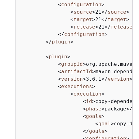
<
configuration
>
<
source
>
21
</
source
>
<
target
>
21
</
target
>
<
release
>
21
</
release
>
</
configuration
>
</
plugin
>
<
plugin
>
<
groupId
>
org.apache.maven.
<
artifactId
>
maven-dependen
<
version
>
3.6.1
</
version
>
<
executions
>
<
execution
>
<
id
>
copy-dependenc
<
phase
>
package
</
ph
<
goals
>
<
goal
>
copy-dep
</
goals
>
<
configuration
>