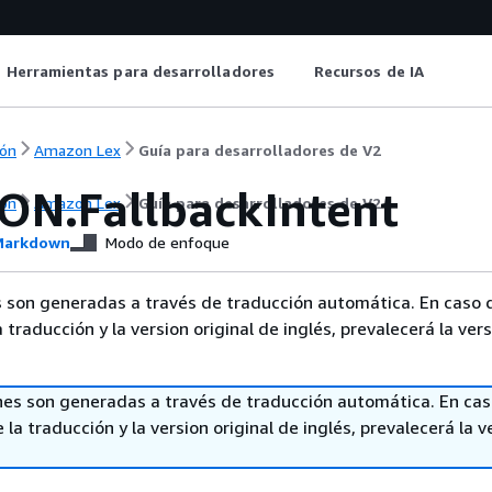
Herramientas para desarrolladores
Recursos de IA
ón
Amazon Lex
Guía para desarrolladores de V2
N.FallbackIntent
ón
Amazon Lex
Guía para desarrolladores de V2
arkdown
Modo de enfoque
 son generadas a través de traducción automática. En caso 
a traducción y la version original de inglés, prevalecerá la ver
nes son generadas a través de traducción automática. En ca
 la traducción y la version original de inglés, prevalecerá la v