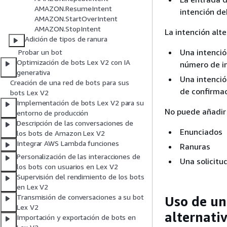
AMAZON.ResumeIntent
intención de
AMAZON.StartOverIntent
AMAZON.StopIntent
La intención alt
Adición de tipos de ranura
Una intenció
Probar un bot
Optimización de bots Lex V2 con IA
número de i
generativa
Una intenció
Creación de una red de bots para sus
de confirmac
bots Lex V2
Implementación de bots Lex V2 para su
No puede añadir 
entorno de producción
Descripción de las conversaciones de
Enunciados
los bots de Amazon Lex V2
Integrar AWS Lambda funciones
Ranuras
Personalización de las interacciones de
Una solicitu
los bots con usuarios en Lex V2
Supervisión del rendimiento de los bots
en Lex V2
Transmisión de conversaciones a su bot
Uso de un
Lex V2
alternati
Importación y exportación de bots en