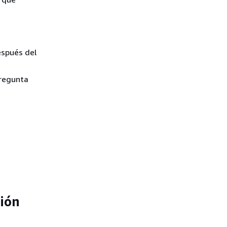
espués del
pregunta
ión