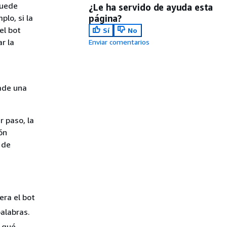
puede
¿Le ha servido de ayuda esta
plo, si la
página?
el bot
Sí
No
r la
Enviar comentarios
ade una
r paso, la
ón
 de
era el bot
alabras.
 qué