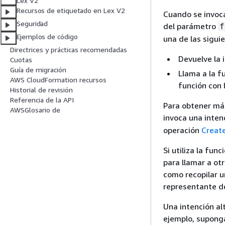
Lex V2
Recursos de etiquetado en Lex V2
Cuando se invoca
Seguridad
del parámetro
f
Ejemplos de código
una de las sigui
Directrices y prácticas recomendadas
Devuelve la i
Cuotas
Guía de migración
Llama a la f
AWS CloudFormation recursos
función con 
Historial de revisión
Referencia de la API
Para obtener má
AWSGlosario de
invoca una inten
operación
Creat
Si utiliza la fun
para llamar a otr
como recopilar u
representante del
Una intención al
ejemplo, suponga