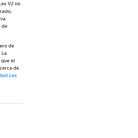
 Lex V2 no
urado,
iva
o de
ero de
. La
 que el
acerca de
 bot Lex