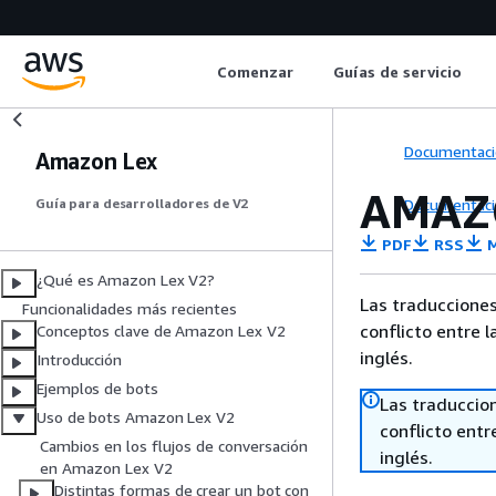
Comenzar
Guías de servicio
Documentaci
Amazon Lex
AMAZO
Documentaci
Guía para desarrolladores de V2
PDF
RSS
M
¿Qué es Amazon Lex V2?
Las traducciones
Funcionalidades más recientes
conflicto entre l
Conceptos clave de Amazon Lex V2
inglés.
Introducción
Ejemplos de bots
Las traduccio
Uso de bots Amazon Lex V2
conflicto entre
Cambios en los flujos de conversación
inglés.
en Amazon Lex V2
Distintas formas de crear un bot con