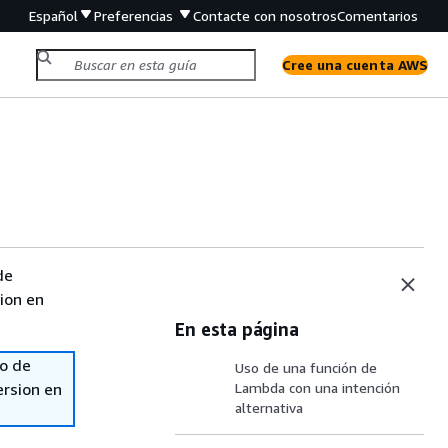
Español
Preferencias
Contacte con nosotros
Comentarios
Cree una cuenta AWS
de
sion en
En esta página
so de
Uso de una función de
ersion en
Lambda con una intención
alternativa