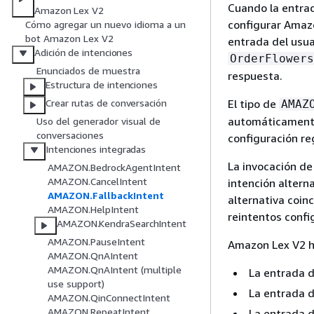
Cuando la entrad
Amazon Lex V2
configurar Amaz
Cómo agregar un nuevo idioma a un
bot Amazon Lex V2
entrada del usua
Adición de intenciones
OrderFlowers
Enunciados de muestra
respuesta.
Estructura de intenciones
El tipo de
Crear rutas de conversación
AMAZ
automáticamente
Uso del generador visual de
conversaciones
configuración re
Intenciones integradas
La invocación de 
AMAZON.BedrockAgentIntent
AMAZON.CancelIntent
intención altern
AMAZON.FallbackIntent
alternativa coin
AMAZON.HelpIntent
reintentos confi
AMAZON.KendraSearchIntent
AMAZON.PauseIntent
Amazon Lex V2 ha
AMAZON.QnAIntent
AMAZON.QnAIntent (multiple
La entrada d
use support)
La entrada d
AMAZON.QinConnectIntent
AMAZON.RepeatIntent
La entrada 