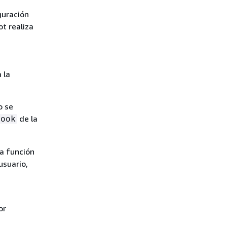
guración
bot realiza
 la
o se
de la
Hook
ta función
usuario,
or