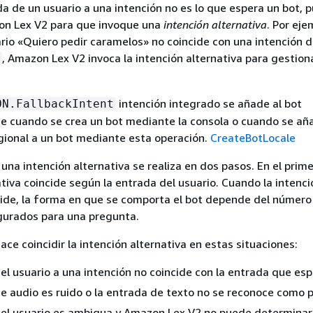
a de un usuario a una intención no es lo que espera un bot, 
on Lex V2 para que invoque una
intención alternativa
. Por ejem
rio «Quiero pedir caramelos» no coincide con una intención d
, Amazon Lex V2 invoca la intención alternativa para gestiona
intención integrado se añade al bot
ON.FallbackIntent
 cuando se crea un bot mediante la consola o cuando se añ
gional a un bot mediante esta operación.
CreateBotLocale
una intención alternativa se realiza en dos pasos. En el prime
ativa coincide según la entrada del usuario. Cuando la intenci
cide, la forma en que se comporta el bot depende del número
gurados para una pregunta.
ce coincidir la intención alternativa en estas situaciones:
el usuario a una intención no coincide con la entrada que esp
e audio es ruido o la entrada de texto no se reconoce como p
del usuario es ambigua y Amazon Lex V2 no puede determinar