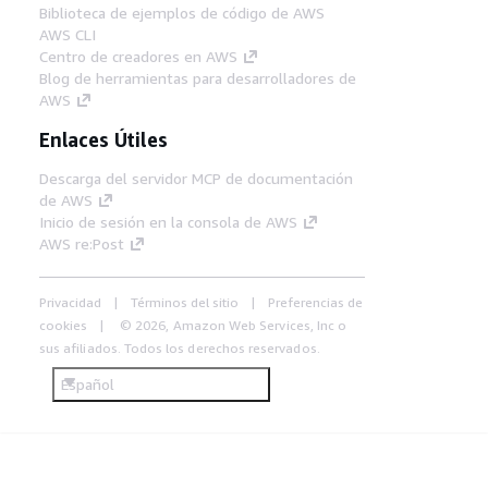
Biblioteca de ejemplos de código de AWS
AWS CLI
Centro de creadores en AWS
Blog de herramientas para desarrolladores de
AWS
Enlaces Útiles
Descarga del servidor MCP de documentación
de AWS
Inicio de sesión en la consola de AWS
AWS re:Post
Privacidad
Términos del sitio
Preferencias de
cookies
© 2026, Amazon Web Services, Inc o
sus afiliados. Todos los derechos reservados.
Español