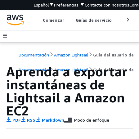
Español
Preferencias
Contacte con nosotros
Come
Comenzar
Guías de servicio
Herrami
Documentación
Amazon Lightsail
Guía del usuario de
Aprenda a exportar
Documentación
Amazon Lightsail
Guía del usuario de
instantáneas de
Lightsail a Amazon
EC2
PDF
RSS
Markdown
Modo de enfoque