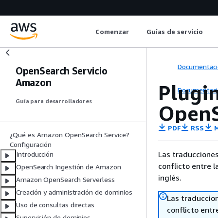
Comenzar
Guías de servicio
Documentaci
OpenSearch Servicio
Amazon
Plugi
Documentaci
Guía para desarrolladores
OpenS
PDF
RSS
M
¿Qué es Amazon OpenSearch Service?
Configuración
Las traducciones
Introducción
conflicto entre l
OpenSearch Ingestión de Amazon
inglés.
Amazon OpenSearch Serverless
Creación y administración de dominios
Las traduccio
Uso de consultas directas
conflicto entre
Supervisión de dominios