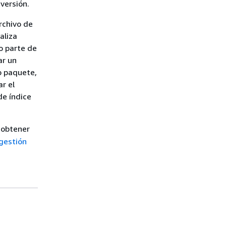
versión.
archivo de
aliza
o parte de
ar un
o paquete,
ar el
 de índice
a obtener
gestión