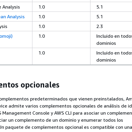
 Analysis
1.0
5.1
an Analysis
1.0
5.1
ysis
1.0
2.3
omoji)
1.0
Incluido en todo
dominios
1.0
Incluido en todo
dominios
ntos opcionales
omplementos predeterminados que vienen preinstalados, A
ice admite varios complementos opcionales de análisis de i
 Management Console y AWS CLI para asociar un complemen
ciar un complemento de un dominio y enumerar todos los
n paquete de complementos opcional es compatible con un