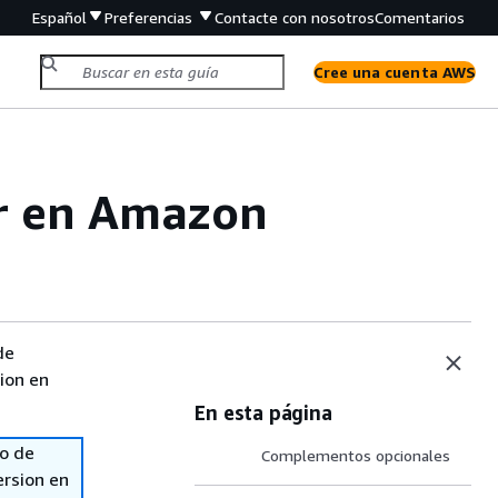
Español
Preferencias
Contacte con nosotros
Comentarios
Cree una cuenta AWS
or en Amazon
de
sion en
En esta página
so de
Complementos opcionales
ersion en