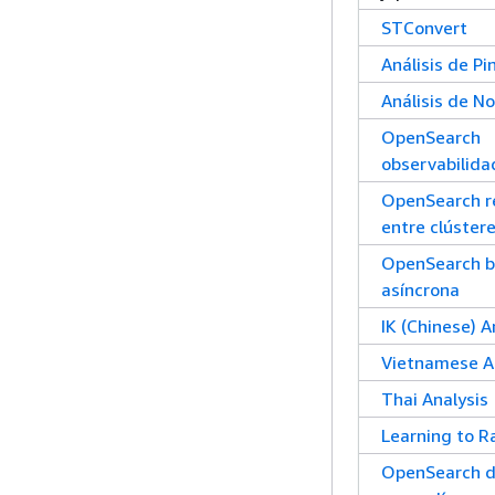
STConvert
Análisis de Pi
Análisis de No
OpenSearch
observabilida
OpenSearch re
entre clúster
OpenSearch 
asíncrona
IK (Chinese) A
Vietnamese A
Thai Analysis
Learning to R
OpenSearch d