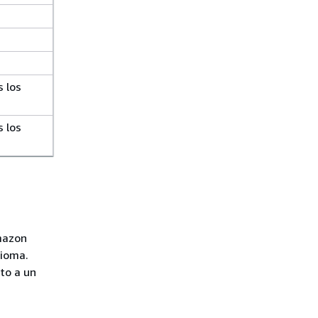
s los
s los
mazon
dioma.
to a un
a