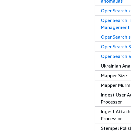
anomalías
OpenSearch 
OpenSearch I
Management
OpenSearch s
OpenSearch 
OpenSearch a
Ukrainian Ana
Mapper Size
Mapper Murm
Ingest User A
Processor
Ingest Attac
Processor
Stempel Polis