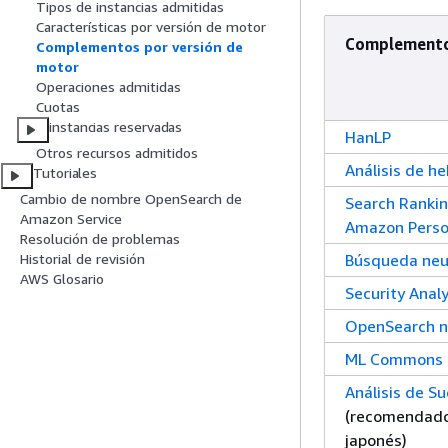
Tipos de instancias admitidas
Características por versión de motor
Complement
Complementos por versión de
motor
Operaciones admitidas
Cuotas
instancias reservadas
HanLP
Otros recursos admitidos
Análisis de h
Tutoriales
Cambio de nombre OpenSearch de
Search Ranki
Amazon Service
Amazon Perso
Resolución de problemas
Búsqueda neu
Historial de revisión
AWS Glosario
Security Analy
OpenSearch no
ML Commons
Análisis de S
(recomendado
japonés)