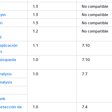
1.3
No compatible
nyin
1.3
No compatible
ri
1.3
No compatible
1.2
No compatible
d
plicación
1.1
7.10
es
búsqueda
1.0
7.10
nalysis
1.0
7.7
nalysis
ank
etección de
1.0
7.4