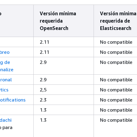
o
Versión mínima
Versión mínima
requerida
requerida de
OpenSearch
Elasticsearch
2.11
No compatible
ebreo
2.11
No compatible
ng de
2.9
No compatible
nalize
ronal
2.9
No compatible
tics
2,5
No compatible
tifications
2.3
No compatible
1.3
No compatible
udachi
1.3
No compatible
 para