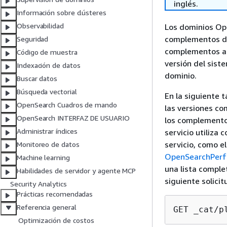
inglés.
Información sobre clústeres
Observabilidad
Los dominios Op
complementos de
Seguridad
complementos a
Código de muestra
versión del sist
Indexación de datos
dominio.
Buscar datos
Búsqueda vectorial
En la siguiente
OpenSearch Cuadros de mando
las versiones co
OpenSearch INTERFAZ DE USUARIO
los complementos
Administrar índices
servicio utiliza 
servicio, como e
Monitoreo de datos
OpenSearchPerf
Machine learning
una lista comple
Habilidades de servidor y agente MCP
siguiente solicit
Security Analytics
Prácticas recomendadas
Referencia general
GET _cat/p
Optimización de costos