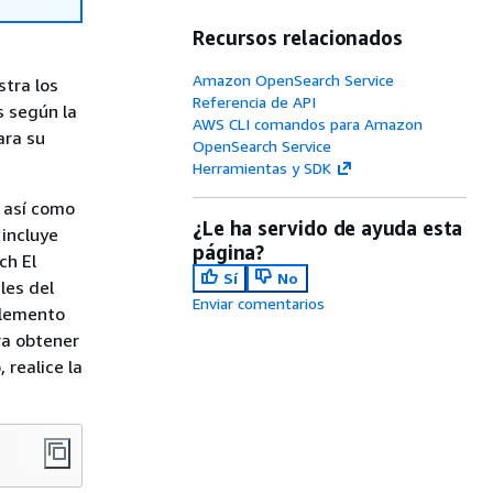
Recursos relacionados
Amazon OpenSearch Service
tra los
Referencia de API
 según la
AWS CLI comandos para Amazon
ara su
OpenSearch Service
Herramientas y SDK
 así como
¿Le ha servido de ayuda esta
 incluye
página?
ch El
Sí
No
les del
Enviar comentarios
plemento
ra obtener
realice la