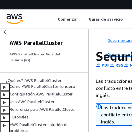
Comenzar
Guías de servicio
Documentaci
AWS ParallelCluster
Segur
Documentaci
AWS ParallelCluster Guía del
usuario (v3)
PDF
RSS
M
¿Qué es? AWS ParallelCluster
Las traducciones
Cómo AWS ParallelCluster funciona
conflicto entre l
Configuración AWS ParallelCluster
inglés.
Uso AWS ParallelCluster
Las traduccio
Referencia para AWS ParallelCluster
conflicto entre
Tutoriales
inglés.
AWS ParallelCluster solución de
problemas