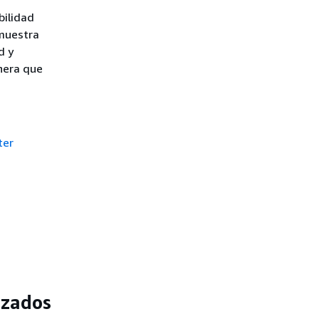
bilidad
 muestra
d y
nera que
ter
izados