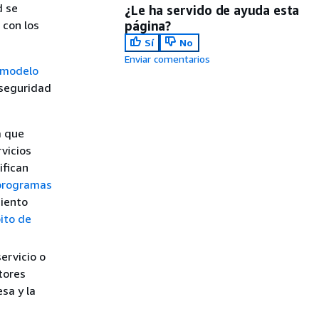
d se
¿Le ha servido de ayuda esta
 con los
página?
Sí
No
Enviar comentarios
modelo
 seguridad
a que
vicios
ifican
programas
iento
ito de
ervicio o
tores
esa y la