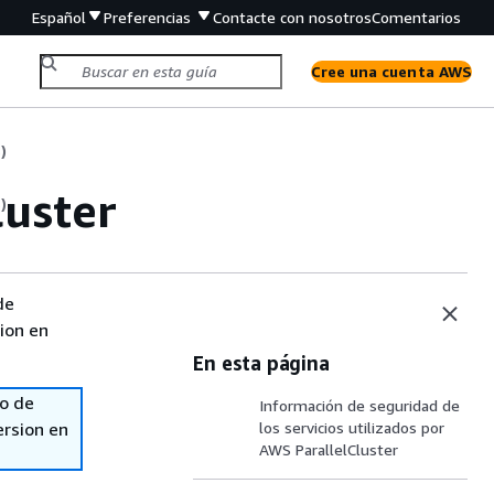
Español
Preferencias
Contacte con nosotros
Comentarios
Cree una cuenta AWS
)
luster
)
de
sion en
En esta página
so de
Información de seguridad de
ersion en
los servicios utilizados por
AWS ParallelCluster