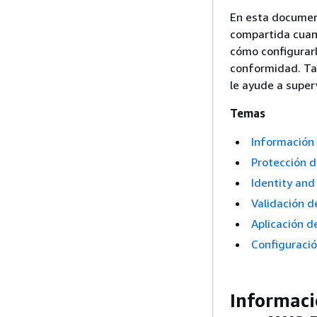
En esta documen
compartida cuand
cómo configurarl
conformidad. Ta
le ayude a super
Temas
Información 
Protección d
Identity an
Validación d
Aplicación d
Configuració
Informaci