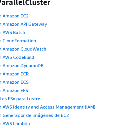
arallelCluster
n Amazon EC2
n Amazon API Gateway
n AWS Batch
n CloudFormation
en Amazon CloudWatch
n AWS CodeBuild
en Amazon DynamoDB
n Amazon ECR
n Amazon ECS
n Amazon EFS
 es FSx para Lustre
n AWS Identity and Access Management (IAM)
n Generador de imágenes de EC2
en AWS Lambda