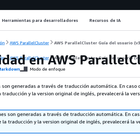
Herramientas para desarrolladores
Recursos de IA
ón
AWS ParallelCluster
AWS ParallelCluster Guía del usuario (v3
idad en AWS ParallelC
ón
AWS ParallelCluster
AWS ParallelCluster Guía del usuario (v3
arkdown
Modo de enfoque
 son generadas a través de traducción automática. En caso 
a traducción y la version original de inglés, prevalecerá la ver
nes son generadas a través de traducción automática. En ca
 la traducción y la version original de inglés, prevalecerá la v