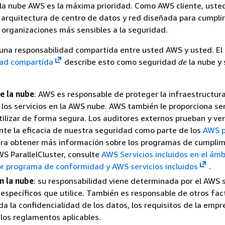
la nube AWS es la máxima prioridad. Como AWS cliente, uste
 arquitectura de centro de datos y red diseñada para cumplir
s organizaciones más sensibles a la seguridad.
 una responsabilidad compartida entre usted AWS y usted. El
dad compartida
describe esto como seguridad
de
la nube y
e la nube
: AWS es responsable de proteger la infraestructur
los servicios en la AWS nube. AWS también le proporciona ser
ilizar de forma segura. Los auditores externos prueban y ver
te la eficacia de nuestra seguridad como parte de los
AWS 
ra obtener más información sobre los programas de cumplim
WS ParallelCluster, consulte
AWS Servicios incluidos en el ámb
or programa de conformidad y AWS servicios incluidos
.
n la nube
: su responsabilidad viene determinada por el AWS s
s específicos que utilice. También es responsable de otros fac
ida la confidencialidad de los datos, los requisitos de la empr
y los reglamentos aplicables.