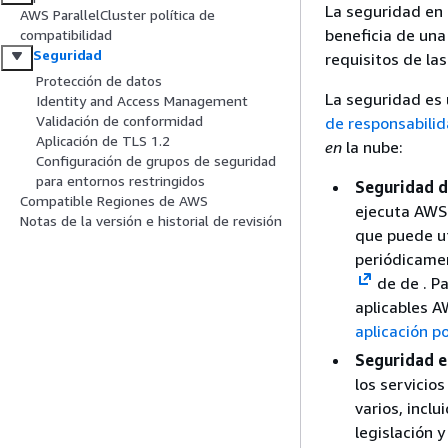
La seguridad en 
AWS ParallelCluster política de
beneficia de una
compatibilidad
Seguridad
requisitos de la
Protección de datos
La seguridad es
Identity and Access Management
Validación de conformidad
de responsabili
Aplicación de TLS 1.2
en
la nube:
Configuración de grupos de seguridad
para entornos restringidos
Seguridad d
Compatible Regiones de AWS
ejecuta AWS 
Notas de la versión e historial de revisión
que puede ut
periódicamen
de de .
Pa
aplicables A
aplicación p
Seguridad e
los servicio
varios, inclu
legislación 