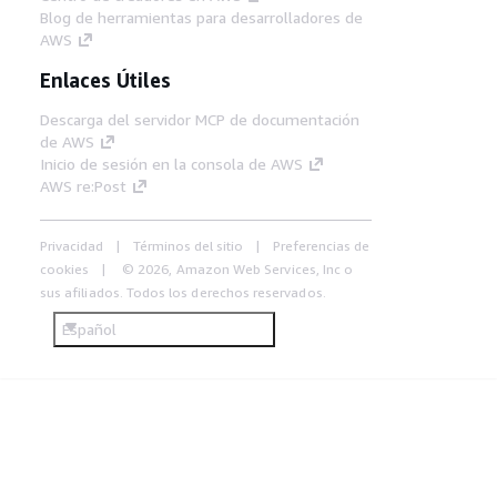
Blog de herramientas para desarrolladores de
AWS
Enlaces Útiles
Descarga del servidor MCP de documentación
de AWS
Inicio de sesión en la consola de AWS
AWS re:Post
Privacidad
Términos del sitio
Preferencias de
cookies
© 2026, Amazon Web Services, Inc o
sus afiliados. Todos los derechos reservados.
Español