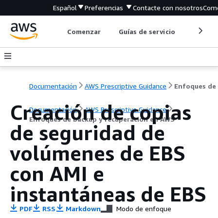
Español
Preferencias
Contacte con nosotros
Come
Comenzar
Guías de servicio
Herrami
Documentación
AWS Prescriptive Guidance
Creación de copias
Documentación
AWS Prescriptive Guidance
Enfoques de backup y recuperación en AWS
de seguridad de
volúmenes de EBS
con AMI e
instantáneas de EBS
PDF
RSS
Markdown
Modo de enfoque