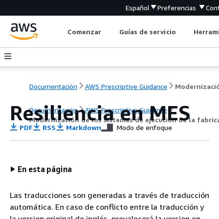
Español
Preferencias
Con
Comenzar
Guías de servicio
Herrami
Documentación
AWS Prescriptive Guidance
Resiliencia en MES
Documentación
AWS Prescriptive Guidance
Modernización de los sistemas de ejecución de la fabri
PDF
RSS
Markdown
Modo de enfoque
En esta página
Las traducciones son generadas a través de traducción
automática. En caso de conflicto entre la traducción y
la version original de inglés, prevalecerá la version en