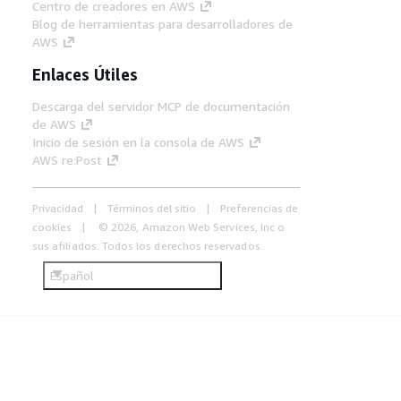
Centro de creadores en AWS
Blog de herramientas para desarrolladores de
AWS
Enlaces Útiles
Descarga del servidor MCP de documentación
de AWS
Inicio de sesión en la consola de AWS
AWS re:Post
Privacidad
Términos del sitio
Preferencias de
cookies
© 2026, Amazon Web Services, Inc o
sus afiliados. Todos los derechos reservados.
Español