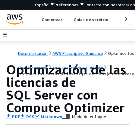
Español
Preferencias
Contacte con nosotros
Com
Comenzar
Guías de servicio
Herrami
Documentación
AWS Prescriptive Guidance
Optimización de las
Documentación
AWS Prescriptive Guidance
Optimice los costos de las cargas de trabajo de Micros
licencias de
SQL Server con
Compute Optimizer
PDF
RSS
Markdown
Modo de enfoque