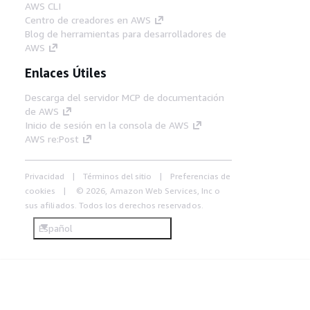
AWS CLI
Centro de creadores en AWS
Blog de herramientas para desarrolladores de
AWS
Enlaces Útiles
Descarga del servidor MCP de documentación
de AWS
Inicio de sesión en la consola de AWS
AWS re:Post
Privacidad
Términos del sitio
Preferencias de
cookies
© 2026, Amazon Web Services, Inc o
sus afiliados. Todos los derechos reservados.
Español