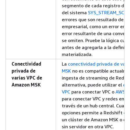
segmento de cada registro de er
del sistema
SYS_STREAM_SCA
errores que son resultado de la 
empresarial, como un error en u
error resultante de una conversi
se omiten. Pruebe la lógica cu
antes de agregarla a la definició
materializada.
Conectividad
La
conectividad privada de var
privada de
MSK
no es compatible actualme
varias VPC de
ingesta de streaming de Redsh
Amazon MSK
alternativa, puede utilizar el
em
VPC
para conectar VPC o
AWS T
para conectar VPC y redes en la
través de un hub central. Cualq
opciones permite a Redshift co
un clúster de Amazon MSK o c
sin servidor en otra VPC.