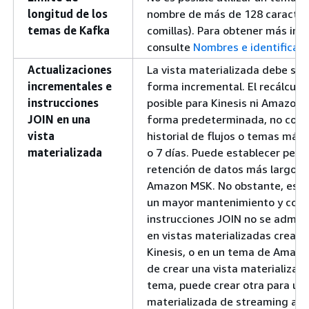
longitud de los
nombre de más de 128 caracteres
temas de Kafka
comillas). Para obtener más inf
consulte
Nombres e identificad
Actualizaciones
La vista materializada debe ser
incrementales e
forma incremental. El recálculo
instrucciones
posible para Kinesis ni Amazon
JOIN en una
forma predeterminada, no cons
vista
historial de flujos o temas más 
materializada
o 7 días. Puede establecer peri
retención de datos más largos e
Amazon MSK. No obstante, esto
un mayor mantenimiento y cost
instrucciones JOIN no se admit
en vistas materializadas creada
Kinesis, o en un tema de Amaz
de crear una vista materializada
tema, puede crear otra para unir
materializada de streaming a ot