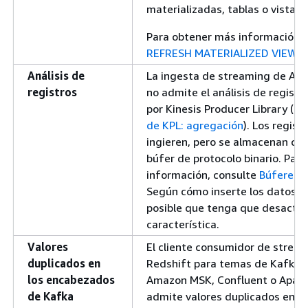
materializadas, tablas o vistas.
Para obtener más información, 
REFRESH MATERIALIZED VIEW
.
Análisis de
La ingesta de streaming de Am
registros
no admite el análisis de regist
por Kinesis Producer Library (
Co
de KPL: agregación
). Los regis
ingieren, pero se almacenan co
búfer de protocolo binario. Par
información, consulte
Búferes d
Según cómo inserte los datos en
posible que tenga que desactiv
característica.
Valores
El cliente consumidor de stre
duplicados en
Redshift para temas de Kafka 
los encabezados
Amazon MSK, Confluent o Apac
de Kafka
admite valores duplicados en l