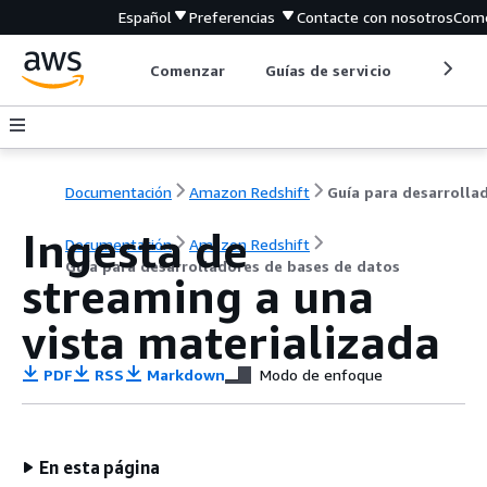
Español
Preferencias
Contacte con nosotros
Come
Comenzar
Guías de servicio
Herrami
Documentación
Amazon Redshift
Ingesta de
Documentación
Amazon Redshift
Guía para desarrolladores de bases de datos
streaming a una
vista materializada
PDF
RSS
Markdown
Modo de enfoque
En esta página