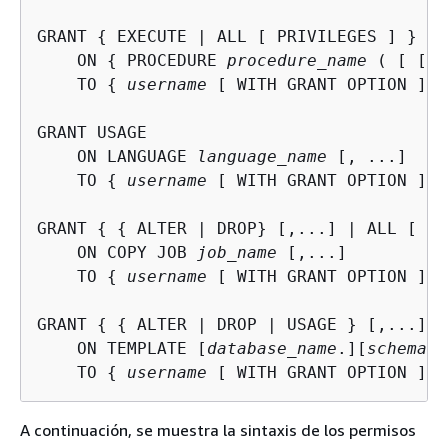
GRANT 
{
 EXECUTE | ALL [ PRIVILEGES ] }

    ON 
{
 PROCEDURE 
procedure_name
 ( [ [ 
a
    TO 
{
username
 [ WITH GRANT OPTION ] |
GRANT USAGE

    ON LANGUAGE 
language_name
 [, ...]

    TO 
{
username
 [ WITH GRANT OPTION ] |
GRANT 
{
{
 ALTER | DROP} [,...] | ALL [ PR
    ON COPY JOB 
job_name
 [,...]

    TO 
{
username
 [ WITH GRANT OPTION ] |
GRANT 
{
{
 ALTER | DROP | USAGE } [,...] |
    ON TEMPLATE [
database_name
.][
schema_n
    TO 
{
username
 [ WITH GRANT OPTION ] |
A continuación, se muestra la sintaxis de los permisos