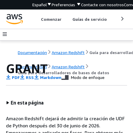
Español
Preferencias
Contacte con nosotros
Come
Comenzar
Guías de servicio
Herrami
Documentación
Amazon Redshift
GRANT
Documentación
Amazon Redshift
Guía para desarrolladores de bases de datos
PDF
RSS
Markdown
Modo de enfoque
En esta página
Amazon Redshift dejará de admitir la creación de UDF
de Python después del 30 de junio de 2026.
Empezaremos a aplicarlo por fases. Para obtener más