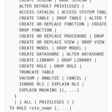
    CREATE SCHEMA | DROP SCHEMA |

    ALTER DEFAULT PRIVILEGES |

    ACCESS CATALOG | ACCESS SYSTEM TABLE

    CREATE TABLE | DROP TABLE | ALTER TABL
    CREATE OR REPLACE FUNCTION | CREATE O
    DROP FUNCTION |

    CREATE OR REPLACE PROCEDURE | DROP PR
    CREATE OR REPLACE VIEW | DROP VIEW |

    CREATE MODEL | DROP MODEL |

    CREATE DATASHARE | ALTER DATASHARE | 
    CREATE LIBRARY | DROP LIBRARY |

    CREATE ROLE | DROP ROLE |

    TRUNCATE TABLE

    VACUUM | ANALYZE | CANCEL |

    IGNORE RLS | EXPLAIN RLS | 

    EXPLAIN MASKING }[, ...]

  }

  | 
{
 ALL [ PRIVILEGES ] }

TO ROLE 
role_name
 [, ...]