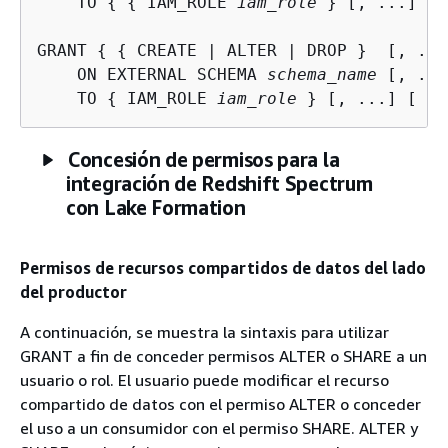
    TO 
{
{
 IAM_ROLE 
iam_role
 } [, ...] | 
GRANT 
{
{
 CREATE | ALTER | DROP }  [, ...
    ON EXTERNAL SCHEMA 
schema_name
 [, ...
    TO 
{
 IAM_ROLE 
iam_role
 } [, ...] [ WI
Concesión de permisos para la
integración de Redshift Spectrum
con Lake Formation
Permisos de recursos compartidos de datos del lado
del productor
A continuación, se muestra la sintaxis para utilizar
GRANT a fin de conceder permisos ALTER o SHARE a un
usuario o rol. El usuario puede modificar el recurso
compartido de datos con el permiso ALTER o conceder
el uso a un consumidor con el permiso SHARE. ALTER y