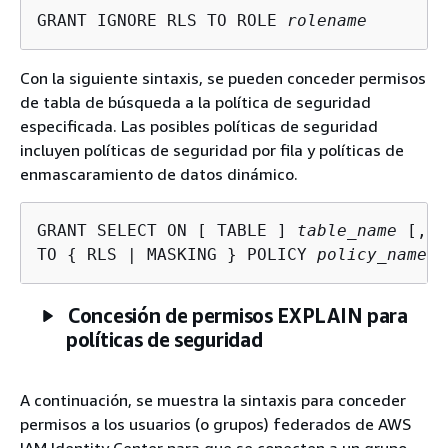
GRANT IGNORE RLS TO ROLE 
rolename
Con la siguiente sintaxis, se pueden conceder permisos
de tabla de búsqueda a la política de seguridad
especificada. Las posibles políticas de seguridad
incluyen políticas de seguridad por fila y políticas de
enmascaramiento de datos dinámico.
GRANT SELECT ON [ TABLE ] 
table_name
 [, .
TO 
{
 RLS | MASKING } POLICY 
policy_name
 [
Concesión de permisos EXPLAIN para
políticas de seguridad
A continuación, se muestra la sintaxis para conceder
permisos a los usuarios (o grupos) federados de AWS
IAM Identity Center para que se conecten a un grupo