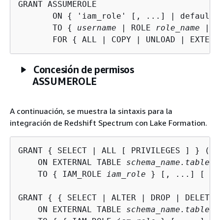
GRANT ASSUMEROLE

       ON 
{
 'iam_role' [, ...] | default 
       TO 
{
username
 | ROLE 
role_name
 | G
       FOR 
{
 ALL | COPY | UNLOAD | EXTERN
Concesión de permisos
ASSUMEROLE
A continuación, se muestra la sintaxis para la
integración de Redshift Spectrum con Lake Formation.
GRANT 
{
 SELECT | ALL [ PRIVILEGES ] } ( 
c
    ON EXTERNAL TABLE 
schema_name.table_n
    TO 
{
 IAM_ROLE 
iam_role
 } [, ...] [ WI
GRANT 
{
{
 SELECT | ALTER | DROP | DELETE 
    ON EXTERNAL TABLE 
schema_name.table_n