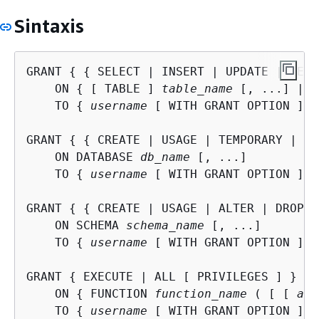
Sintaxis
GRANT 
{
{
 SELECT | INSERT | UPDATE | DELE
    ON 
{
 [ TABLE ] 
table_name
 [, ...] | A
    TO 
{
username
 [ WITH GRANT OPTION ] |
GRANT 
{
{
 CREATE | USAGE | TEMPORARY | TE
    ON DATABASE 
db_name
 [, ...]

    TO 
{
username
 [ WITH GRANT OPTION ] |
GRANT 
{
{
 CREATE | USAGE | ALTER | DROP }
    ON SCHEMA 
schema_name
 [, ...]

    TO 
{
username
 [ WITH GRANT OPTION ] |
GRANT 
{
 EXECUTE | ALL [ PRIVILEGES ] }

    ON 
{
 FUNCTION 
function_name
 ( [ [ 
arg
    TO 
{
username
 [ WITH GRANT OPTION ] |