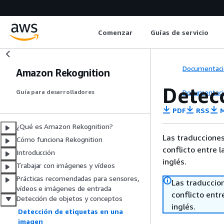
Comenzar
Guías de servicio
Documentaci
Amazon Rekognition
Detec
Documentaci
Guía para desarrolladores
PDF
RSS
M
¿Qué es Amazon Rekognition?
Las traducciones
Cómo funciona Rekognition
conflicto entre l
Introducción
inglés.
Trabajar con imágenes y vídeos
Prácticas recomendadas para sensores,
Las traduccio
vídeos e imágenes de entrada
conflicto entre
Detección de objetos y conceptos
inglés.
Detección de etiquetas en una
imagen