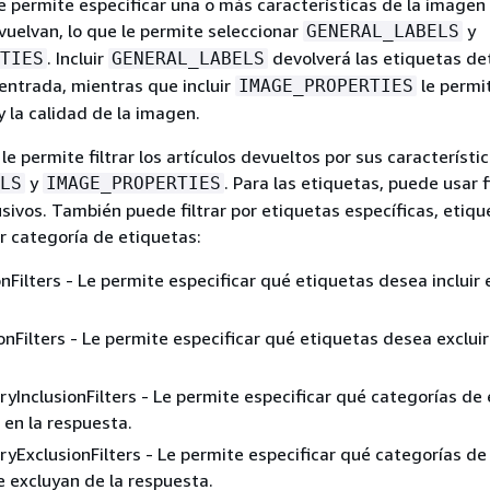
le permite especificar una o más características de la imagen
uelvan, lo que le permite seleccionar
y
GENERAL_LABELS
. Incluir
devolverá las etiquetas d
TIES
GENERAL_LABELS
entrada, mientras que incluir
le permit
IMAGE_PROPERTIES
y la calidad de la imagen.
le permite filtrar los artículos devueltos por sus característi
y
. Para las etiquetas, puede usar f
LS
IMAGE_PROPERTIES
usivos. También puede filtrar por etiquetas específicas, etiq
or categoría de etiquetas:
nFilters - Le permite especificar qué etiquetas desea incluir 
onFilters - Le permite especificar qué etiquetas desea excluir
yInclusionFilters - Le permite especificar qué categorías de
 en la respuesta.
yExclusionFilters - Le permite especificar qué categorías de
 excluyan de la respuesta.