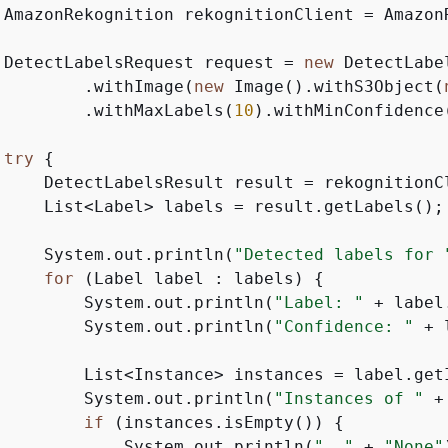
 AmazonRekognition rekognitionClient = Amazon
 DetectLabelsRequest request = 
new
 DetectLabe
         .withImage(
new
 Image().withS3Object(
         .withMaxLabels(
10
).withMinConfidence
try
{
     DetectLabelsResult result = rekognitionCl
     List<Label> labels = result.getLabels();

     System.out.println(
"Detected labels for 
for
 (Label label : labels) 
{
         System.out.println(
"Label: "
 + label
         System.out.println(
"Confidence: "
 + 
         List<Instance> instances = label.getI
         System.out.println(
"Instances of "
 +
if
 (instances.isEmpty()) 
{
             System.out.println(
"  "
 + 
"None"