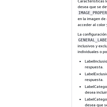
Características 
desea que se dev
IMAGE_PROPER
en la imagen de 
acceder al color 
La configuración 
GENERAL_LABE
inclusivos y excl
individuales o p
LabelInclusio
respuesta.
LabelExclusi
respuesta.
LabelCategor
desea incluir
LabelCategor
desea que se