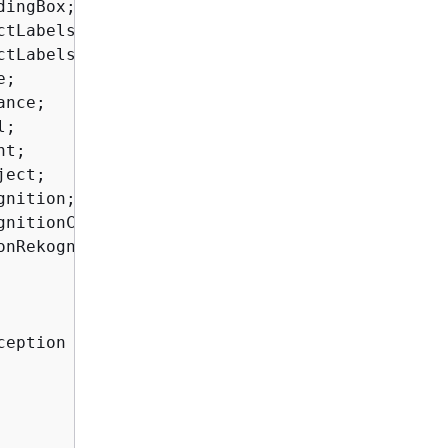
nRekognitionException;

ception 
{