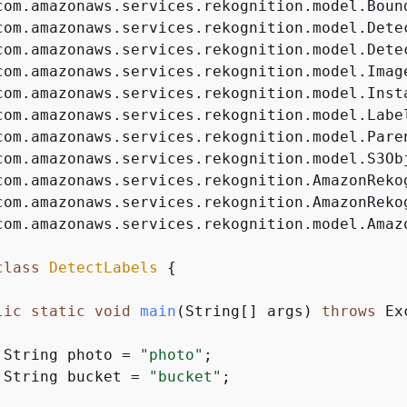
com.amazonaws.services.rekognition.model.Amazo
class
DetectLabels
{
lic
static
void
main
(String[] args)
throws
 Ex
 String photo = 
"photo"
;

 String bucket = 
"bucket"
;
