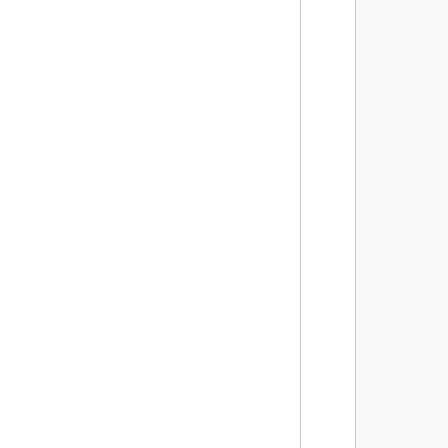
       
       
       
       
        
       
       
       
       
       
       
        
       
       