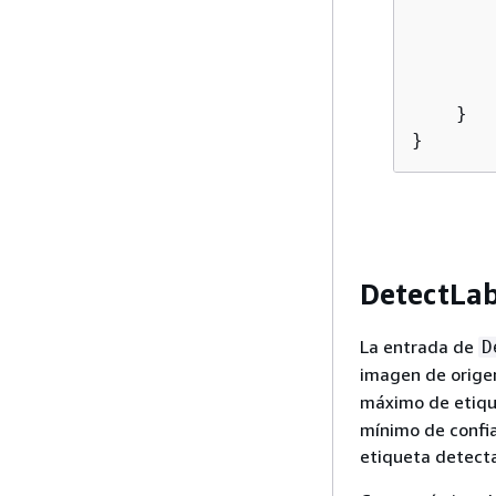
        
       
       
        
    }

}
DetectLab
La entrada de
D
imagen de orige
máximo de etiqu
mínimo de confi
etiqueta detecta