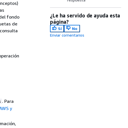
onceptos)
as
¿Le ha servido de ayuda esta
 del fondo
página?
quetas de
Sí
No
 consulta
Enviar comentarios
operación
. Para
s
 AWS y
rmación,