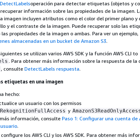
DetectLabels
operación para detectar etiquetas (objetos y c
recuperar información sobre las propiedades de la imagen. L
a imagen incluyen atributos como el color del primer plano y
brillo y el contraste de la imagen. Puede recuperar solo las eti
 las propiedades de la imagen o ambas. Para ver un ejemplo,
genes almacenadas en un bucket de Amazon S3
.
siguientes se utilizan varios AWS SDK y la función AWS CLI to
. Para obtener más información sobre la respuesta de la 
els
, consulte
DetectLabels respuesta
.
as etiquetas en una imagen
ha hecho:
ctualice un usuario con los permisos
y
RekognitionFullAccess
AmazonS3ReadOnlyAcces
 más información, consulte
Paso 1: Configurar una cuenta de
 usuario
.
y configure los AWS CLI y los AWS SDK. Para obtener más info