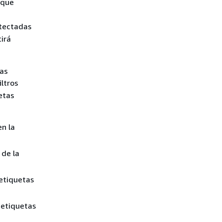
 que
etectadas
irá
cas
iltros
uetas
en la
 de la
 etiquetas
 etiquetas