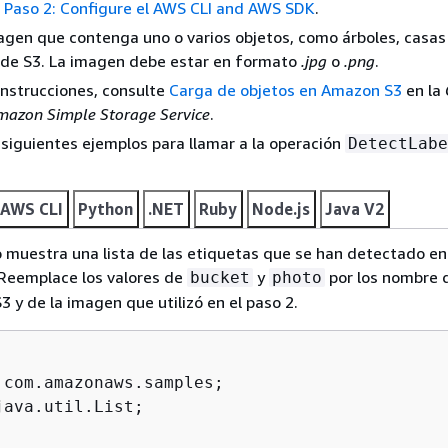
e
Paso 2: Configure el AWS CLI and AWS SDK
.
gen que contenga uno o varios objetos, como árboles, casas 
 de S3. La imagen debe estar en formato
.jpg
o
.png
.
 instrucciones, consulte
Carga de objetos en Amazon S3
en la
mazon Simple Storage Service
.
 siguientes ejemplos para llamar a la operación
DetectLabe
AWS CLI
Python
.NET
Ruby
Node.js
Java V2
 muestra una lista de las etiquetas que se han detectado en
 Reemplace los valores de
y
por los nombre 
bucket
photo
 y de la imagen que utilizó en el paso 2.
java.util.List;
