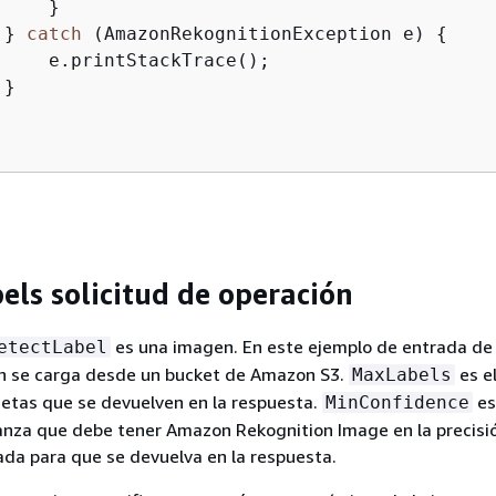
    }

 } 
catch
 (AmazonRekognitionException e) 
{
     e.printStackTrace();

}

els solicitud de operación
es una imagen. En este ejemplo de entrada de
etectLabel
n se carga desde un bucket de Amazon S3.
es e
MaxLabels
etas que se devuelven en la respuesta.
es 
MinConfidence
anza que debe tener Amazon Rekognition Image en la precisió
da para que se devuelva en la respuesta.