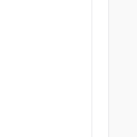
       
       
       
       
       
       
       
       
       
       
       
       