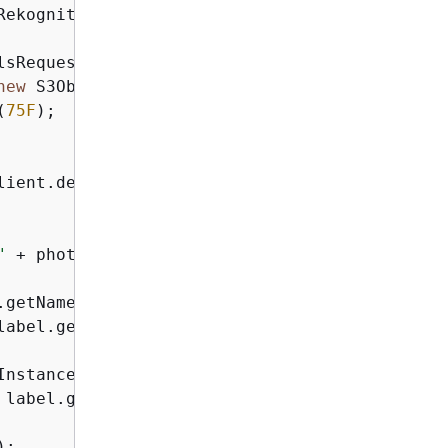
RekognitionClientBuilder.defaultClient();

lsRequest()

new
 S3Object().withName(photo).withBucket(buck
(
75F
);

ient.detectLabels(request);

"
 + photo + 
"\n"
);

.getName());

label.getConfidence().toString() + 
"\n"
);

nstances();

 label.getName());

);
