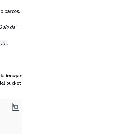
o barcos,
Guía del
.
ls
 la imagen
del bucket