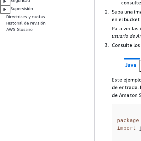
Seguridad
consult
Supervisión
Suba una ima
Directrices y cuotas
en el bucket
Historial de revisión
Para ver las
AWS Glosario
usuario de A
Consulte los
Java
Este ejemplo
de entrada.
de Amazon S3
package
import
 