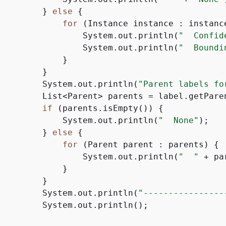
         } 
else
{
for
 (Instance instance : instanc
                 System.out.println(
"  Confid
                 System.out.println(
"  Boundi
             }

        }

         System.out.println(
"Parent labels fo
         List<Parent> parents = label.getParen
if
 (parents.isEmpty()) 
{
             System.out.println(
"  None"
);

         } 
else
{
for
 (Parent parent : parents) 
{
                 System.out.println(
"  "
 + pa
             }

        }

         System.out.println(
"----------------
         System.out.println();
