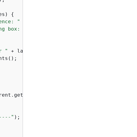
es) 
{
ence: "
 + instance.getConfidence().toString())
ng box: "
 + instance.getBoundingBox().toString
r "
 + label.getName() + 
":"
);

ts();

rent.getName());

----"
);
