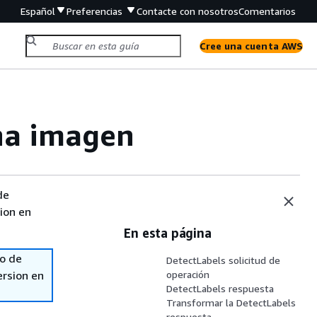
Español
Preferencias
Contacte con nosotros
Comentarios
Cree una cuenta AWS
na imagen
de
sion en
En esta página
so de
DetectLabels solicitud de
ersion en
operación
DetectLabels respuesta
Transformar la DetectLabels
respuesta