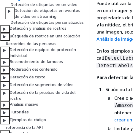
Puede utilizar la
Detección de etiquetas en un vídeo
en una imagen y 
Detección de etiquetas en eventos
de vídeo en streaming
propiedades de l
Detección de etiquetas personalizadas
y la nitidez, el 
Detección y análisis de rostros
una imagen, solo
Búsqueda de rostros en una colección
Análisis de imá
Recorridos de las personas
Detección de equipos de protección
En los ejemplos 
individual
call
DetectLab
Reconocimiento de famosos
DetectLabels
Moderación del contenido
Detección de texto
Para detectar l
Detección de segmentos de vídeo
Si aún no lo 
Detección de la pruebas de vida del
Cree o a
rostro
Análisis masivo
Amazon
Tutoriales
obtener
crear un
Ejemplos de código
referencia de la API
Instale 