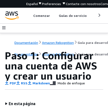
Español
Preferencias
Contacte con nosotros
Come
Comenzar
Guías de servicio
Herrami
Documentación
Amazon Rekognition
Paso 1: Configurar
Documentación
Amazon Rekognition
Guía para desarro
una cuenta de AWS
y crear un usuario
PDF
RSS
Markdown
Modo de enfoque
En esta página