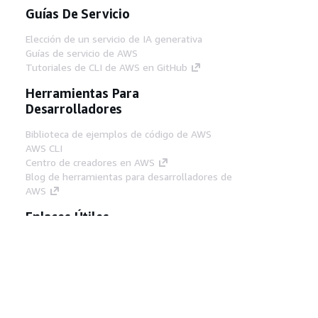
Guías De Servicio
Elección de un servicio de IA generativa
Guías de servicio de AWS
Tutoriales de CLI de AWS en GitHub
Herramientas Para
Desarrolladores
Biblioteca de ejemplos de código de AWS
AWS CLI
Centro de creadores en AWS
Blog de herramientas para desarrolladores de
AWS
Enlaces Útiles
Descarga del servidor MCP de documentación
de AWS
Inicio de sesión en la consola de AWS
AWS re:Post