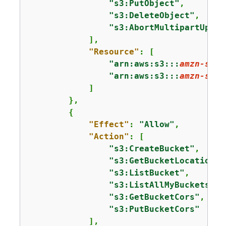
"s3:PutObject"
,

"s3:DeleteObject"
,

"s3:AbortMultipartUploa
            ],

"Resource"
: [

"arn:aws:s3:::
amzn-s3-d
"arn:aws:s3:::
amzn-s3-d
            ]

        }, 

{
"Effect"
: 
"Allow"
,

"Action"
: [

"s3:CreateBucket"
,

"s3:GetBucketLocation"
,

"s3:ListBucket"
,

"s3:ListAllMyBuckets"
,

"s3:GetBucketCors"
,

"s3:PutBucketCors"
            ],
