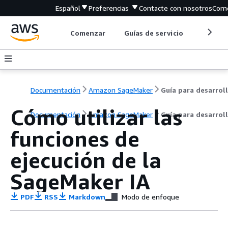
Español
Preferencias
Contacte con nosotros
Come
Comenzar
Guías de servicio
Herrami
Documentación
Amazon SageMaker
Cómo utilizar las
Documentación
Amazon SageMaker
Guía para desarrol
funciones de
ejecución de la
SageMaker IA
PDF
RSS
Markdown
Modo de enfoque