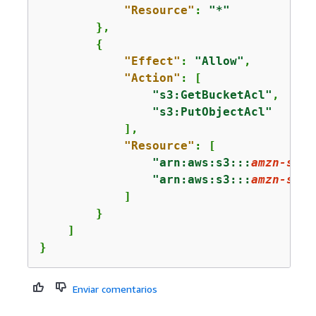
"Resource"
: 
"*"
        },

{
"Effect"
: 
"Allow"
,

"Action"
: [

"s3:GetBucketAcl"
,

"s3:PutObjectAcl"
            ],

"Resource"
: [

"arn:aws:s3:::
amzn-s3-d
"arn:aws:s3:::
amzn-s3-d
            ]

        }

    ]

}
Enviar comentarios