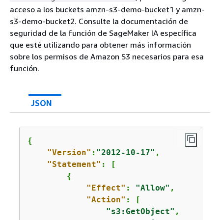
acceso a los buckets amzn-s3-demo-bucket1 y amzn-
s3-demo-bucket2. Consulte la documentación de
seguridad de la función de SageMaker IA específica
que esté utilizando para obtener más información
sobre los permisos de Amazon S3 necesarios para esa
función.
JSON
{
"Version"
:
"2012-10-17"
,

"Statement"
: [

{
"Effect"
: 
"Allow"
,

"Action"
: [

"s3:GetObject"
,
