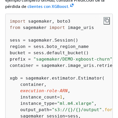
pérdida de
clientes con XGBoost.
import
from
 sagemaker 
import
 image_uris

sess = sagemaker.Session()

region = sess.boto_region_name

bucket = sess.default_bucket()

prefix = 
"sagemaker/DEMO-xgboost-churn"
container = sagemaker.image_uris.retrieve
xgb = sagemaker.estimator.Estimator(

    container,

execution-role-ARN
,

    instance_count=
1
,

    instance_type=
"ml.m4.xlarge"
,

    output_path=
"s3://
{
}/
{
}/output"
.
forma
    sagemaker_session=sess,
