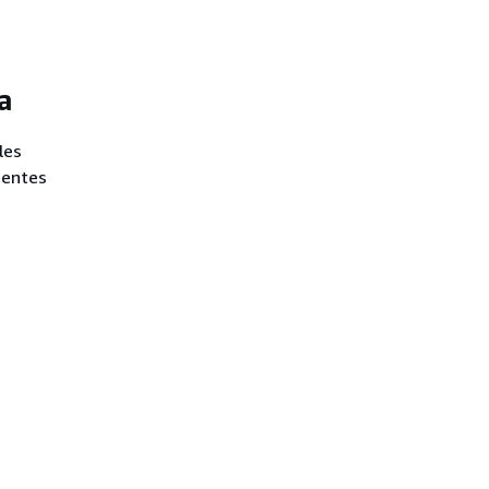
a
les
ientes