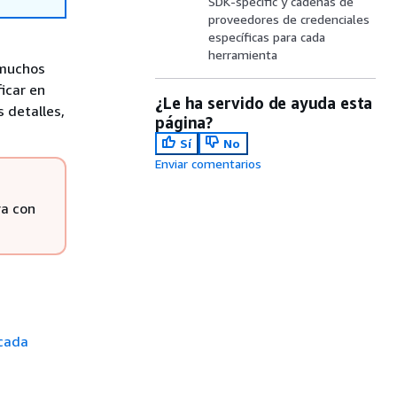
SDK-specific y cadenas de
proveedores de credenciales
específicas para cada
herramienta
 muchos
icar en
¿Le ha servido de ayuda esta
 detalles,
página?
Sí
No
Enviar comentarios
ra con
 cada