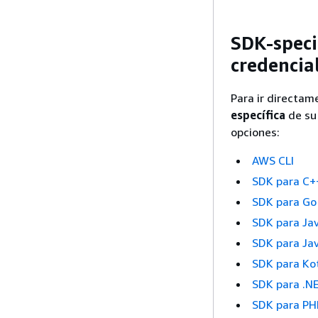
SDK-speci
credencia
Para ir directam
específica
de su 
opciones:
AWS CLI
SDK para C+
SDK para Go
SDK para Ja
SDK para Jav
SDK para Kot
SDK para .N
SDK para PH