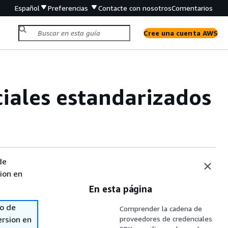
Español
Preferencias
Contacte con nosotros
Comentarios
Cree una cuenta AWS
iales estandarizados
de
sion en
En esta página
so de
Comprender la cadena de
ersion en
proveedores de credenciales