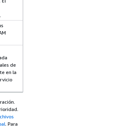
 El
.
us
IAM
cada
ales de
te en la
rvicio
ración.
rioridad.
chivos
bal
. Para