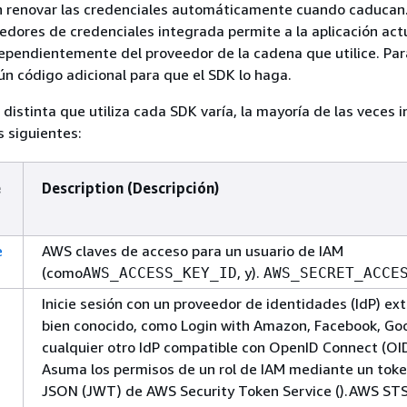
n renovar las credenciales automáticamente cuando caducan.
dores de credenciales integrada permite a la aplicación actu
ependientemente del proveedor de la cadena que utilice. Para
ún código adicional para que el SDK lo haga.
 distinta que utiliza cada SDK varía, la mayoría de las veces i
 siguientes:
e
Description (Descripción)
e
AWS claves de acceso para un usuario de IAM
(como
, y).
AWS_ACCESS_KEY_ID
AWS_SECRET_ACCE
Inicie sesión con un proveedor de identidades (IdP) ex
bien conocido, como Login with Amazon, Facebook, Go
cualquier otro IdP compatible con OpenID Connect (OI
Asuma los permisos de un rol de IAM mediante un tok
JSON (JWT) de AWS Security Token Service ().AWS ST