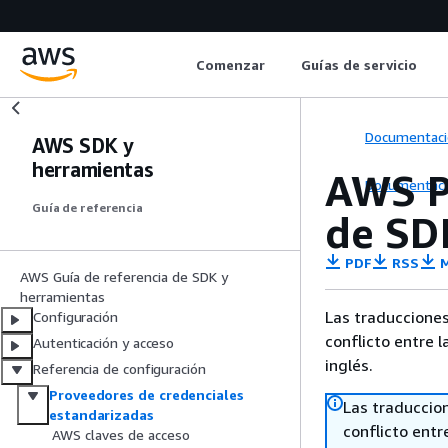
Comenzar
Guías de servicio
Documentaci
AWS SDK y
herramientas
AWS P
Documentaci
Guía de referencia
de SD
PDF
RSS
M
AWS Guía de referencia de SDK y
herramientas
Las traducciones
Configuración
conflicto entre l
Autenticación y acceso
inglés.
Referencia de configuración
Proveedores de credenciales
Las traduccio
estandarizadas
conflicto entre
AWS claves de acceso