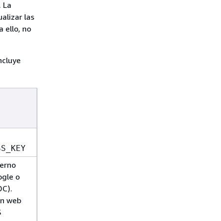
 La
alizar las
 ello, no
ncluye
SS_KEY
terno
ogle o
DC).
en web
S