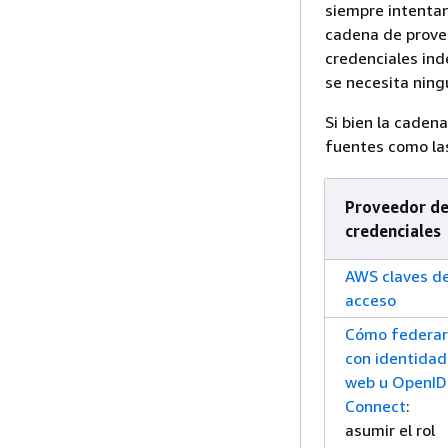
siempre intenta
cadena de provee
credenciales ind
se necesita ning
Si bien la cadena
fuentes como las
Proveedor d
credenciales
AWS claves d
acceso
Cómo federar
con identidad
web u OpenID
Connect
:
asumir el rol