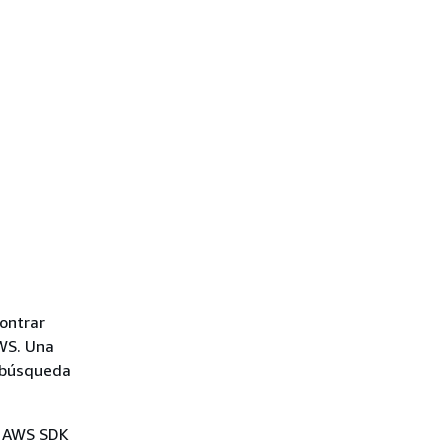
ontrar
AWS. Una
a búsqueda
os AWS SDK