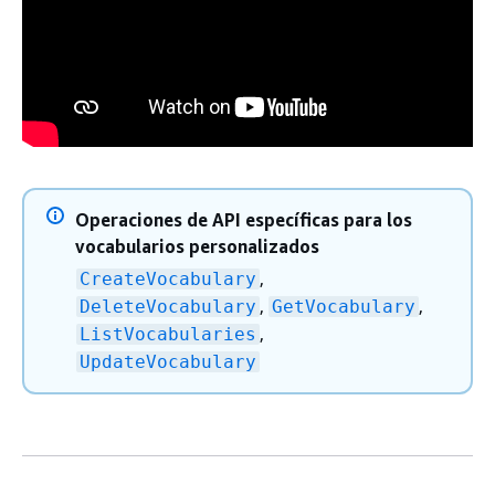
Operaciones de API específicas para los
vocabularios personalizados
,
CreateVocabulary
,
,
DeleteVocabulary
GetVocabulary
,
ListVocabularies
UpdateVocabulary