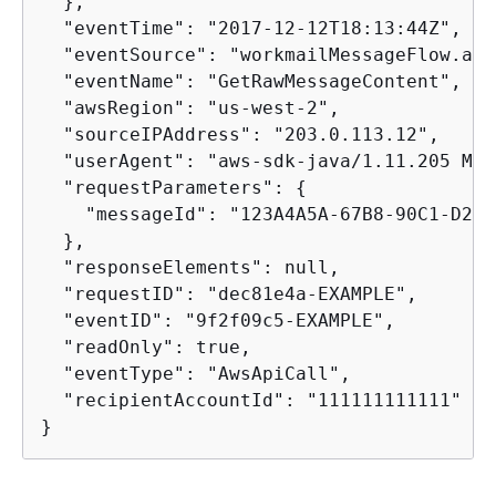
  },

  "eventTime": "2017-12-12T18:13:44Z",

  "eventSource": "workmailMessageFlow.ama
  "eventName": "GetRawMessageContent",

  "awsRegion": "us-west-2",

  "sourceIPAddress": "203.0.113.12",

  "userAgent": "aws-sdk-java/1.11.205 Mac
  "requestParameters": 
{
    "messageId": "123A4A5A-67B8-90C1-D23E
  },

  "responseElements": null,

  "requestID": "dec81e4a-EXAMPLE",

  "eventID": "9f2f09c5-EXAMPLE",

  "readOnly": true,

  "eventType": "AwsApiCall",

  "recipientAccountId": "111111111111"

}