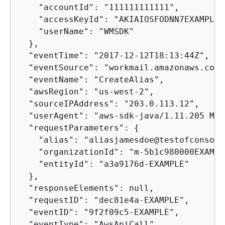
    "accountId": "111111111111",

    "accessKeyId": "AKIAIOSFODNN7EXAMPLE",
    "userName": "WMSDK"

  },

  "eventTime": "2017-12-12T18:13:44Z",

  "eventSource": "workmail.amazonaws.com",
  "eventName": "CreateAlias",

  "awsRegion": "us-west-2",

  "sourceIPAddress": "203.0.113.12",

  "userAgent": "aws-sdk-java/1.11.205 Mac
  "requestParameters": 
{
    "alias": "aliasjamesdoe@testofconsole
    "organizationId": "m-5b1c980000EXAMPLE
    "entityId": "a3a9176d-EXAMPLE"

  },

  "responseElements": null,

  "requestID": "dec81e4a-EXAMPLE",

  "eventID": "9f2f09c5-EXAMPLE",

  "eventType": "AwsApiCall",
