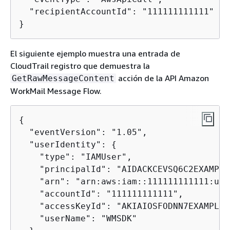
  "recipientAccountId": "111111111111"

}
El siguiente ejemplo muestra una entrada de
CloudTrail registro que demuestra la
acción de la API Amazon
GetRawMessageContent
WorkMail Message Flow.
{
  "eventVersion": "1.05",

  "userIdentity": 
{
    "type": "IAMUser",

    "principalId": "AIDACKCEVSQ6C2EXAMPLE"
    "arn": "arn:aws:iam::111111111111:use
    "accountId": "111111111111",

    "accessKeyId": "AKIAIOSFODNN7EXAMPLE",
    "userName": "WMSDK"
