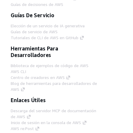
Guías de decisiones de AWS
Guías De Servicio
Elección de un servicio de IA generativa
Guías de servicio de AWS
Tutoriales de CLI de AWS en GitHub
Herramientas Para
Desarrolladores
Biblioteca de ejemplos de código de AWS
AWS CLI
Centro de creadores en AWS
Blog de herramientas para desarrolladores de
AWS
Enlaces Útiles
Descarga del servidor MCP de documentación
de AWS
Inicio de sesión en la consola de AWS
AWS re:Post