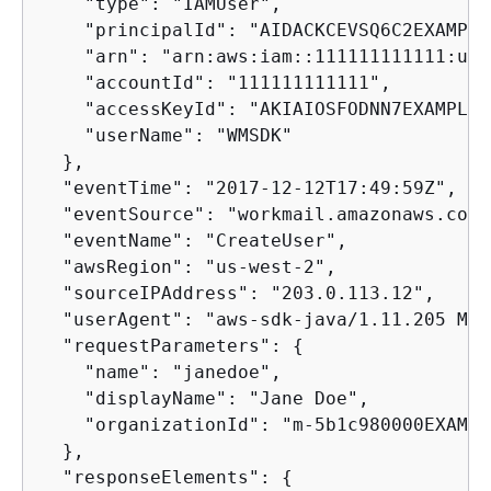
    "type": "IAMUser",

    "principalId": "AIDACKCEVSQ6C2EXAMPLE"
    "arn": "arn:aws:iam::111111111111:use
    "accountId": "111111111111",

    "accessKeyId": "AKIAIOSFODNN7EXAMPLE"

    "userName": "WMSDK"

  },

  "eventTime": "2017-12-12T17:49:59Z",

  "eventSource": "workmail.amazonaws.com",
  "eventName": "CreateUser",

  "awsRegion": "us-west-2",

  "sourceIPAddress": "203.0.113.12",

  "userAgent": "aws-sdk-java/1.11.205 Mac
  "requestParameters": 
{
    "name": "janedoe",

    "displayName": "Jane Doe",

    "organizationId": "m-5b1c980000EXAMPLE
  },

  "responseElements": 
{