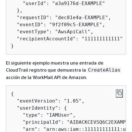
    "userId": "a3a9176d-EXAMPLE"

  },

  "requestID": "dec81e4a-EXAMPLE",

  "eventID": "9f2f09c5-EXAMPLE",

  "eventType": "AwsApiCall",

  "recipientAccountId": "111111111111"

} 
El siguiente ejemplo muestra una entrada de
CloudTrail registro que demuestra la
CreateAlias
acción de la WorkMail API de Amazon.
{
  "eventVersion": "1.05",

  "userIdentity": 
{
    "type": "IAMUser",

    "principalId": "AIDACKCEVSQ6C2EXAMPLE"
    "arn": "arn:aws:iam::111111111111:use