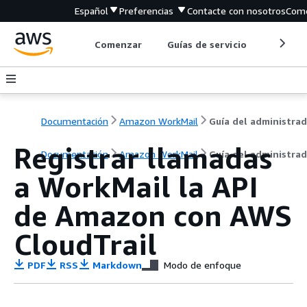
Español
Preferencias
Contacte con nosotros
Come
Comenzar
Guías de servicio
Herrami
Documentación
Amazon WorkMail
Guía del administra
Registrar llamadas
Documentación
Amazon WorkMail
Guía del administra
a WorkMail la API
de Amazon con AWS
CloudTrail
PDF
RSS
Markdown
Modo de enfoque