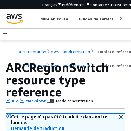
Français
Préférences
Contactez-nous
Comm
Mise en route
Guides de service
Out
Documentation
AWS CloudFormation
Template Refere
ARCRegionSwitch
Documentation
AWS CloudFormation
Template Refere
resource type
reference
RSS
Markdown
Mode concentration
Cette page n'a pas été traduite dans votre
langue.
Demande de traduction