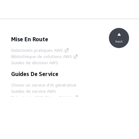
Mise En Route
haut
Didacticiels pratiques AWS
Bibliothèque de solutions AWS
Guides de décision AWS
Guides De Service
Choisir un service d'IA générative
Guides de service AWS
Didacticiels AWS CLI sur GitHub
Outils Pour Développeurs
Bibliothèque d'exemples de code AWS
AWS CLI
Centre de créateur AWS
Blog sur les outils AWS pour les