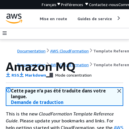
Français
Préférences
Contactez-nous
Comm
Mise en route
Guides de service
Out
Documentation
AWS CloudFormation
Template Refere
Amazon MQ
Documentation
AWS CloudFormation
Template Refere
RSS
Markdown
Mode concentration
Cette page n'a pas été traduite dans votre
langue.
Demande de traduction
This is the new
CloudFormation Template Reference
Guide
. Please update your bookmarks and links. For
help getting started with CloudFormation, see the
AWS