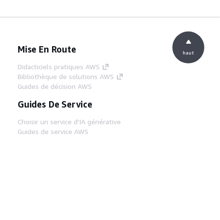
Mise En Route
haut
Didacticiels pratiques AWS
Bibliothèque de solutions AWS
Guides de décision AWS
Guides De Service
Choisir un service d'IA générative
Guides de service AWS
Didacticiels AWS CLI sur GitHub
Outils Pour Développeurs
Bibliothèque d'exemples de code AWS
AWS CLI
Centre de créateur AWS
Blog sur les outils AWS pour les
développeurs