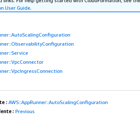
 links. For help getting started with CloudFormation, see th
on User Guide
.
ner::AutoScalingConfiguration
ner::ObservabilityConfiguration
ner::Service
ner::VpcConnector
ner::VpcIngressConnection
e :
AWS::AppRunner::AutoScalingConfiguration
ente :
Previous