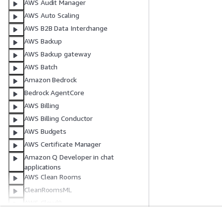
AWS Audit Manager
AWS Auto Scaling
AWS B2B Data Interchange
AWS Backup
AWS Backup gateway
AWS Batch
Amazon Bedrock
Bedrock AgentCore
AWS Billing
AWS Billing Conductor
AWS Budgets
AWS Certificate Manager
Amazon Q Developer in chat
applications
AWS Clean Rooms
CleanRoomsML
AWS Cloud9
AWS CloudFormation