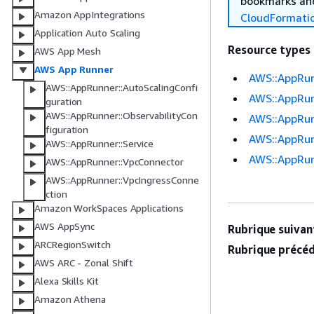
bookmarks and
Amazon AppIntegrations
CloudFormati
Application Auto Scaling
Resource types
AWS App Mesh
AWS App Runner
AWS::AppRun
AWS::AppRunner::AutoScalingConfi
AWS::AppRun
guration
AWS::AppRunner::ObservabilityCon
AWS::AppRun
figuration
AWS::AppRun
AWS::AppRunner::Service
AWS::AppRun
AWS::AppRunner::VpcConnector
AWS::AppRunner::VpcIngressConne
ction
Amazon WorkSpaces Applications
AWS AppSync
Rubrique suivant
ARCRegionSwitch
Rubrique précéd
AWS ARC - Zonal Shift
Alexa Skills Kit
Amazon Athena