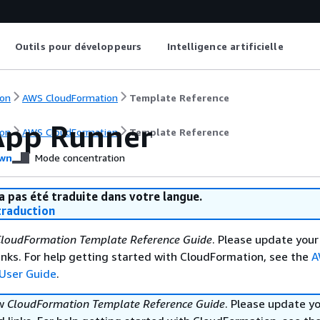
Outils pour développeurs
Intelligence artificielle
on
AWS CloudFormation
Template Reference
pp Runner
on
AWS CloudFormation
Template Reference
wn
Mode concentration
a pas été traduite dans votre langue.
raduction
loudFormation Template Reference Guide
. Please update your
nks. For help getting started with CloudFormation, see the
A
User Guide
.
ew
CloudFormation Template Reference Guide
. Please update y