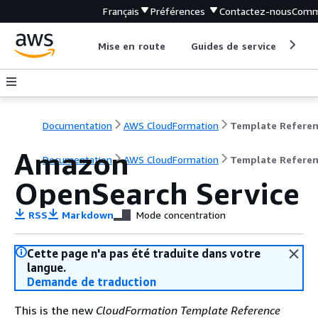
Français
Préférences
Contactez-nous
Comm
Mise en route
Guides de service
Out
Documentation
AWS CloudFormation
Template Refere
Amazon
Documentation
AWS CloudFormation
Template Refere
OpenSearch Service
RSS
Markdown
Mode concentration
Cette page n'a pas été traduite dans votre
langue.
Demande de traduction
This is the new
CloudFormation Template Reference