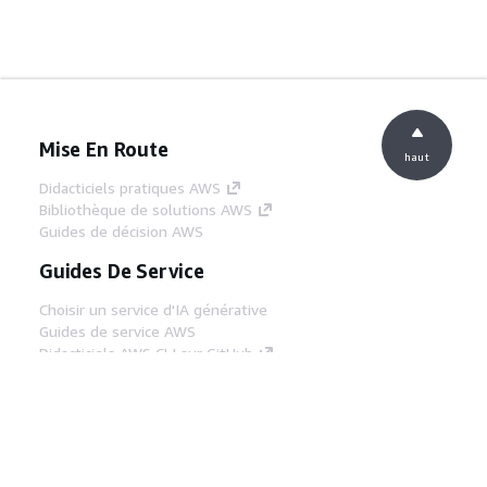
Mise En Route
haut
Didacticiels pratiques AWS
Bibliothèque de solutions AWS
Guides de décision AWS
Guides De Service
Choisir un service d'IA générative
Guides de service AWS
Didacticiels AWS CLI sur GitHub
Outils Pour Développeurs
Bibliothèque d'exemples de code AWS
AWS CLI
Centre de créateur AWS