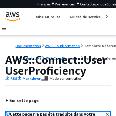
Français
Préférences
Contactez-nous
Comm
Mise en route
Guides de service
Out
Documentation
AWS CloudFormation
Template Refere
AWS::Connect::User
Documentation
AWS CloudFormation
Template Refere
UserProficiency
RSS
Markdown
Mode concentration
Sur cette page
Cette page n'a pas été traduite dans votre