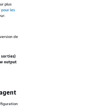
ur plus
pour les
eur
.
 version de
 sorties)
ew output
'agent
nfiguration