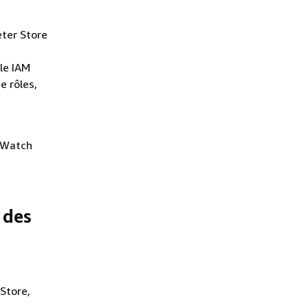
eter Store
le IAM
e rôles,
udWatch
 des
Store,