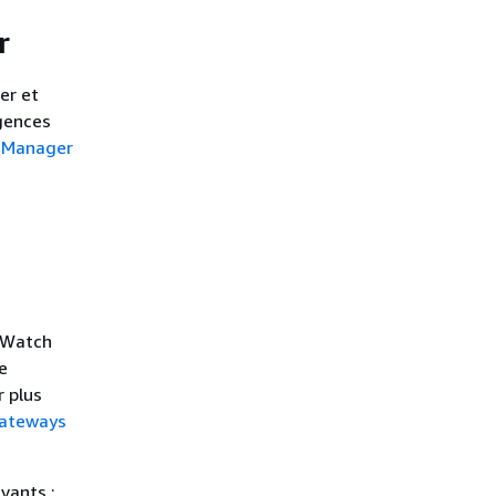
r
er et
igences
 Manager
dWatch
e
 plus
Gateways
ivants :