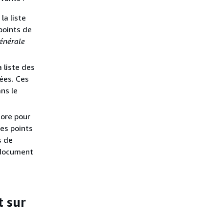
la liste
points de
énérale
a liste des
ées. Ces
ns le
tore pour
les points
s de
document
t sur