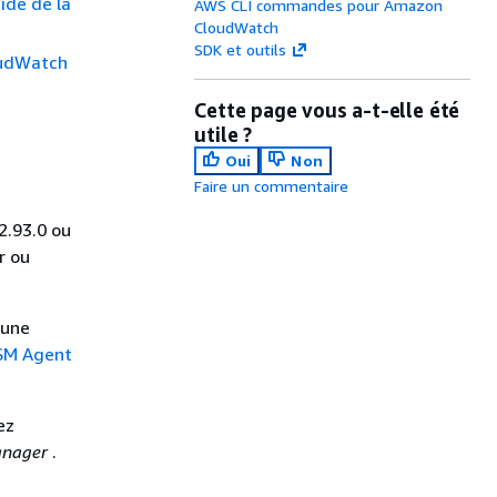
ide de la
AWS CLI commandes pour Amazon
CloudWatch
SDK et outils
loudWatch
Cette page vous a-t-elle été
utile ?
Oui
Non
Faire un commentaire
2.93.0 ou
r ou
 une
SSM Agent
ez
Manager
.