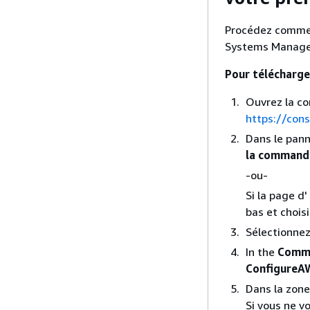
Procédez comme s
Systems Manage
Pour télécharge
Ouvrez la c
https://con
Dans le pann
la command
-ou-
Si la page d
bas et chois
Sélectionne
In the
Comma
ConfigureA
Dans la zon
Si vous ne v