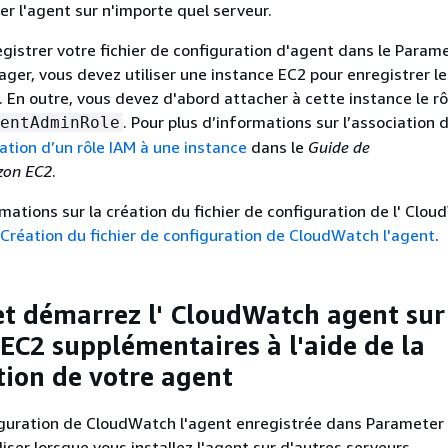
r l'agent sur n'importe quel serveur.
registrer votre fichier de configuration d'agent dans le Param
er, vous devez utiliser une instance EC2 pour enregistrer le
 En outre, vous devez d'abord attacher à cette instance le rô
. Pour plus d’informations sur l’association d
entAdminRole
ation d’un rôle IAM à une instance
dans le
Guide de
azon EC2
.
rmations sur la création du fichier de configuration de l' Clo
Création du fichier de configuration de CloudWatch l'agent
.
 et démarrez l' CloudWatch agent sur
 EC2 supplémentaires à l'aide de la
tion de votre agent
iguration de CloudWatch l'agent enregistrée dans Parameter 
liser lorsque vous installez l'agent sur d'autres serveurs.