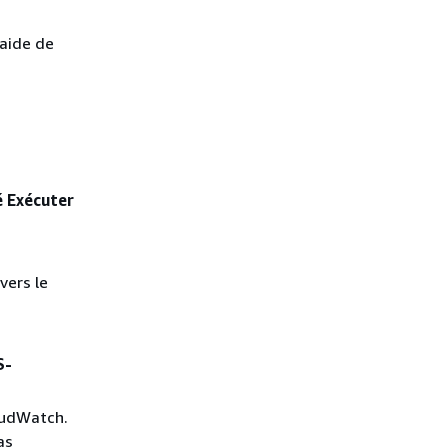
'aide de
 Exécuter
vers le
S-
loudWatch.
as