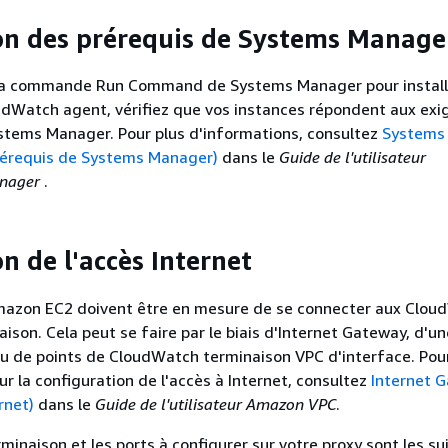
ion des prérequis de Systems Manage
r la commande Run Command de Systems Manager pour install
oudWatch agent, vérifiez que vos instances répondent aux ex
stems Manager. Pour plus d'informations, consultez
Systems
Prérequis de Systems Manager)
dans le
Guide de l'utilisateur
anager
.
on de l'accès Internet
mazon EC2 doivent être en mesure de se connecter aux Clou
ison. Cela peut se faire par le biais d'Internet Gateway, d'un
u de points de CloudWatch terminaison VPC d'interface. Pour
ur la configuration de l'accès à Internet, consultez
Internet 
rnet)
dans le
Guide de l'utilisateur Amazon VPC
.
minaison et les ports à configurer sur votre proxy sont les su