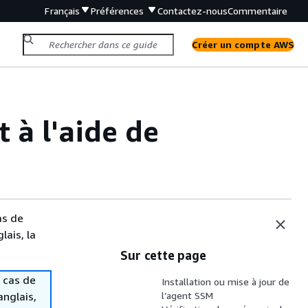
Français
Préférences
Contactez-nous
Commentaire
Créer un compte AWS
 à l'aide de
as de
lais, la
Sur cette page
 cas de
Installation ou mise à jour de
anglais,
l’agent SSM