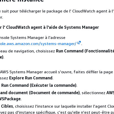
uit pour télécharger le package de l' CloudWatch agent à l
r.
r l' CloudWatch agent à l'aide de Systems Manager
onsole Systems Manager à l'adresse
sole.aws.amazon.com/systems-manager/
.
eau de navigation, choisissez
Run Command (Fonctionnalité
e)
.
' AWS Systems Manager accueil s'ouvre, faites défiler la page 
issez
Explore Run Command
.
z
Run Command (Exécuter la commande)
.
nd document (Document de commande)
, sélectionnez
AW
WSPackage
.
e
Cibles
, choisissez l'instance sur laquelle installer l'agent C
oyez pas d'instance spécifique, c'est qu'elle n'est peut-être p