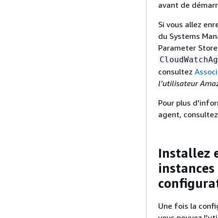
avant de démarre
Si vous allez en
du Systems Manag
Parameter Store.
CloudWatchAg
consultez
Associ
l’utilisateur Am
Pour plus d'info
agent, consultez
Installez
instances
configura
Une fois la conf
vous pouvez l'uti