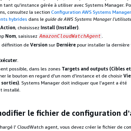
n tant qu'instance gérée à utiliser avec Systems Manager. Po
ns, consultez la section
Configuration AWS Systems Manager 
nts hybrides
dans le
guide de AWS Systems Manager l'utilisat
e
Action
, choisissez
Install (Installer)
.
amp
Nom
, saisissez
.
AmazonCloudWatchAgent
 définition de
Version
sur
Dernière
pour installer la dernière
Exécuter
.
ment possible, dans les zones
Targets and outputs (Cibles et
ner le bouton en regard d'un nom d'instance et de choisir
Vi
s sorties)
. Systems Manager doit indiquer que l'agent a été
 installé.
odifier le fichier de configuration d
chargé l' CloudWatch agent, vous devez créer le fichier de co