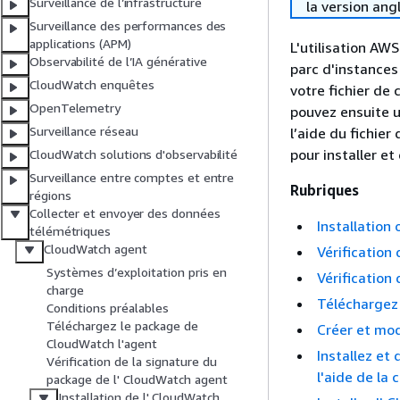
Surveillance de l’infrastructure
la version ang
Surveillance des performances des
applications (APM)
L'utilisation AW
Observabilité de l’IA générative
parc d'instances
CloudWatch enquêtes
votre fichier de
OpenTelemetry
pouvez ensuite u
Surveillance réseau
l’aide du fichier
pour installer e
CloudWatch solutions d'observabilité
Surveillance entre comptes et entre
Rubriques
régions
Collecter et envoyer des données
Installation
télémétriques
CloudWatch agent
Vérification
Systèmes d’exploitation pris en
Vérification 
charge
Téléchargez 
Conditions préalables
Téléchargez le package de
Créer et mod
CloudWatch l'agent
Installez et
Vérification de la signature du
l'aide de la
package de l' CloudWatch agent
Installation de l' CloudWatch