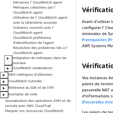
Démarrez l' CloudWatch agent
Métriques collectées par l'
Vérificat
CloudWatch agent
Utilisation de l' CloudWatch agent
Avant d'utilise
avec la télémétrie associée
configurer l' Cl
Scénarios courants avec l'
CloudWatch agent
minimales de Sy
CloudWatch préférence
Prerequisites (
d'identification de l'agent
AWS Systems M
Résolution des problèmes liés à l'
CloudWatch agent
Intégration de métriques dans les
journaux
Vérificati
CloudWatch canalisations
AWS métriques d’utilisation
Vos instances A
CloudWatch tutoriels
points de termina
Référence du SDK et de l'API
passerelle NAT o
Exemples de code
d'informations s
Journalisation des opérations d'API et de
(Passerelles Inte
console avec AWS CloudTrail
Marquer vos ressources CloudWatch
Les points de ter