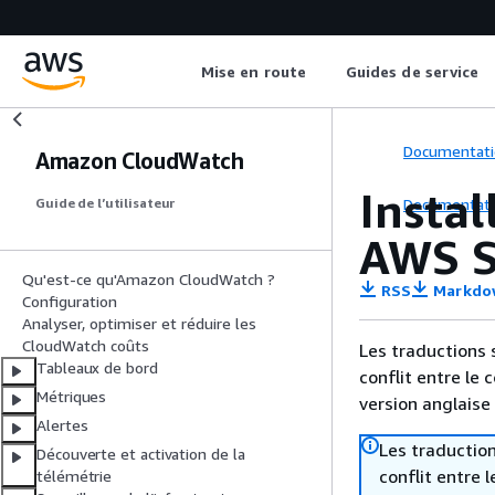
Mise en route
Guides de service
Documentati
Amazon CloudWatch
Instal
Documentati
Guide de l’utilisateur
AWS S
Qu'est-ce qu'Amazon CloudWatch ?
RSS
Markdo
Configuration
Analyser, optimiser et réduire les
CloudWatch coûts
Les traductions 
Tableaux de bord
conflit entre le 
Métriques
version anglaise
Alertes
Les traduction
Découverte et activation de la
conflit entre 
télémétrie