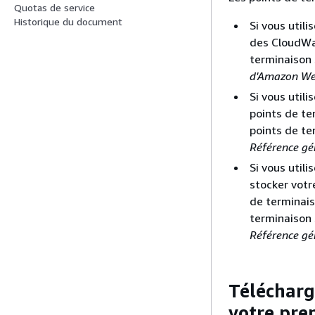
Quotas de service
Historique du document
Si vous utili
des CloudWat
terminaison 
d'Amazon We
Si vous utili
points de te
points de te
Référence gé
Si vous util
stocker votr
de terminais
terminaison 
Référence gé
Télécharg
votre pre