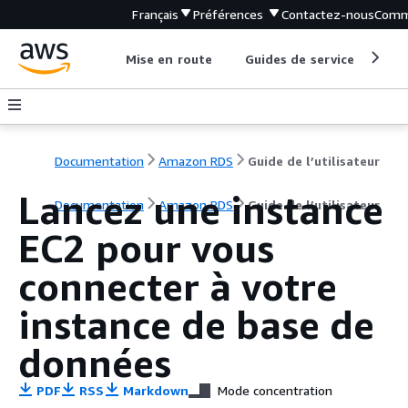
Français
Préférences
Contactez-nous
Comm
Mise en route
Guides de service
Out
Documentation
Amazon RDS
Guide de l’utilisateur
Lancez une instance
Documentation
Amazon RDS
Guide de l’utilisateur
EC2 pour vous
connecter à votre
instance de base de
données
PDF
RSS
Markdown
Mode concentration