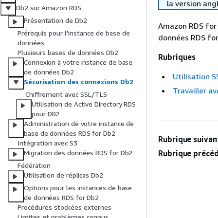
la version ang
Db2 sur Amazon RDS
Présentation de Db2
Amazon RDS for D
Prérequis pour l'instance de base de
données RDS for
données
Plusieurs bases de données Db2
Rubriques
Connexion à votre instance de base
de données Db2
Utilisation
Sécurisation des connexions Db2
Travailler a
Chiffrement avec SSL/TLS
Utilisation de Active Directory RDS
pour DB2
Administration de votre instance de
base de données RDS for Db2
Rubrique suivant
Intégration avec S3
Rubrique précéd
Migration des données RDS for Db2
Fédération
Utilisation de réplicas Db2
Options pour les instances de base
de données RDS for Db2
Procédures stockées externes
Limites et problèmes connus