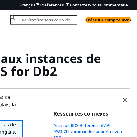
Français
Préférences
Contactez-nous
Commentaire
Créer un compte AWS
 aux instances de
S for Db2
as de
lais, la
Ressources connexes
 cas de
Amazon RDS Référence d'API
anglais,
AWS CLI commandes pour Amazon