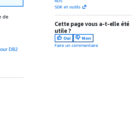
RDS
SDK et outils
e de
Cette page vous a-t-elle été
utile ?
Oui
Non
Faire un commentaire
pour DB2