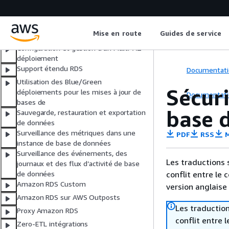
Configuration d'une instance de base
de données
Gestion d'une instance de base de
Mise en route
Guides de service
données
Configuration et gestion d'un Multi-AZ
déploiement
Support étendu RDS
Documentati
Utilisation des Blue/Green
Sécuri
déploiements pour les mises à jour de
Documentati
bases de
base 
Sauvegarde, restauration et exportation
de données
Surveillance des métriques dans une
PDF
RSS
M
instance de base de données
Surveillance des événements, des
Les traductions 
journaux et des flux d’activité de base
conflit entre le 
de données
Amazon RDS Custom
version anglaise
Amazon RDS sur AWS Outposts
Les traduction
Proxy Amazon RDS
conflit entre 
Zero-ETL intégrations