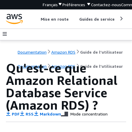
Français
Préférences
Contactez-nous
Comm
Mise en route
Guides de service
Out
Documentation
Amazon RDS
Guide de l’utilisateur
Qu'est-ce que
Documentation
Amazon RDS
Guide de l’utilisateur
Amazon Relational
Database Service
(Amazon RDS) ?
PDF
RSS
Markdown
Mode concentration