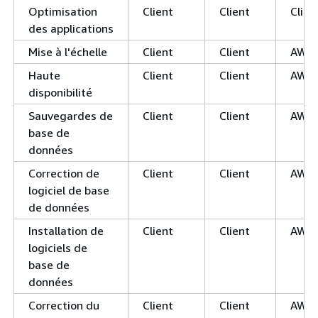
Optimisation
Client
Client
Clien
des applications
Mise à l'échelle
Client
Client
AWS
Haute
Client
Client
AWS
disponibilité
Sauvegardes de
Client
Client
AWS
base de
données
Correction de
Client
Client
AWS
logiciel de base
de données
Installation de
Client
Client
AWS
logiciels de
base de
données
Correction du
Client
Client
AWS