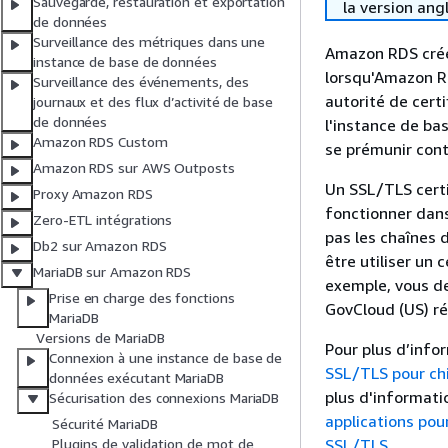
Sauvegarde, restauration et exportation
la version ang
de données
Surveillance des métriques dans une
Amazon RDS crée 
instance de base de données
lorsqu'Amazon RD
Surveillance des événements, des
autorité de certi
journaux et des flux d’activité de base
de données
l'instance de b
Amazon RDS Custom
se prémunir cont
Amazon RDS sur AWS Outposts
Un SSL/TLS certi
Proxy Amazon RDS
fonctionner dans
Zero-ETL intégrations
pas les chaînes d
Db2 sur Amazon RDS
être utiliser un
MariaDB sur Amazon RDS
exemple, vous de
Prise en charge des fonctions
GovCloud (US) r
MariaDB
Versions de MariaDB
Pour plus d’info
Connexion à une instance de base de
SSL/TLS pour chi
données exécutant MariaDB
plus d'informati
Sécurisation des connexions MariaDB
applications pou
Sécurité MariaDB
SSL/TLS
.
Plugins de validation de mot de