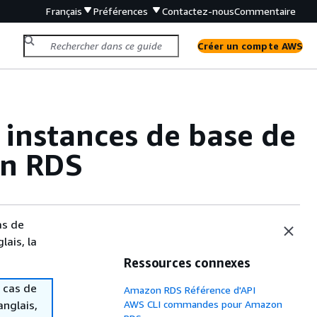
Français
Préférences
Contactez-nous
Commentaire
Créer un compte AWS
 instances de base de
on RDS
as de
lais, la
Ressources connexes
 cas de
Amazon RDS Référence d'API
anglais,
AWS CLI commandes pour Amazon