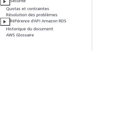
Sécurité
Quotas et contraintes
Résolution des problèmes
Référence d'API Amazon RDS
Historique du document
AWS Glossaire
Mise En Route
Guides De Se
Didacticiels pratiques AWS
Choisir un service
Bibliothèque de solutions AWS
Guides de servic
Guides de décision AWS
Didacticiels AWS 
Confidentialité
Conditions d'utilisation du site
Préférences de coo