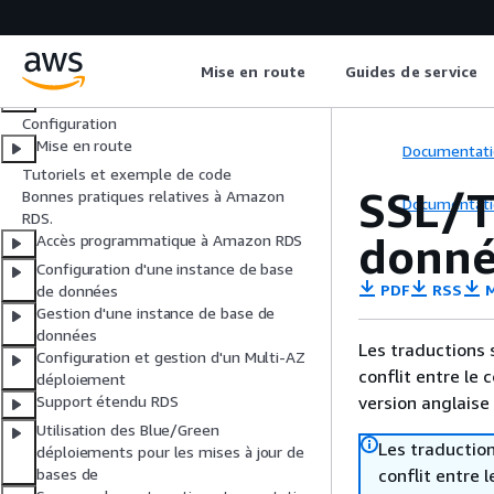
Guide de l’utilisateur
Mise en route
Guides de service
Qu'est-ce que Amazon RDS ?
Configuration
Mise en route
Documentati
Tutoriels et exemple de code
SSL/T
Bonnes pratiques relatives à Amazon
Documentati
RDS.
donné
Accès programmatique à Amazon RDS
Configuration d'une instance de base
PDF
RSS
M
de données
Gestion d'une instance de base de
données
Les traductions 
Configuration et gestion d'un Multi-AZ
conflit entre le 
déploiement
version anglaise
Support étendu RDS
Utilisation des Blue/Green
Les traduction
déploiements pour les mises à jour de
conflit entre 
bases de