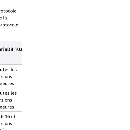
rotocole
e la
protocole
riaDB 10.6
MariaDB 10.5
MariaDB 10.4
utes les
Toutes les
Toutes les
rsions
versions
versions
neures
mineures
mineures
utes les
Toutes les
Toutes les
rsions
versions
versions
neures
mineures
mineures
.6.16 et
10.5.23 et
10.4.32 et
rsions
versions
versions