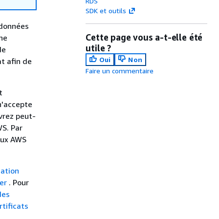
RDS
SDK et outils
 données
Cette page vous a-t-elle été
une
utile ?
de
Oui
Non
t afin de
Faire un commentaire
t
 n'accepte
evrez peut-
WS. Par
 aux AWS
sation
ter
. Pour
des
tificats