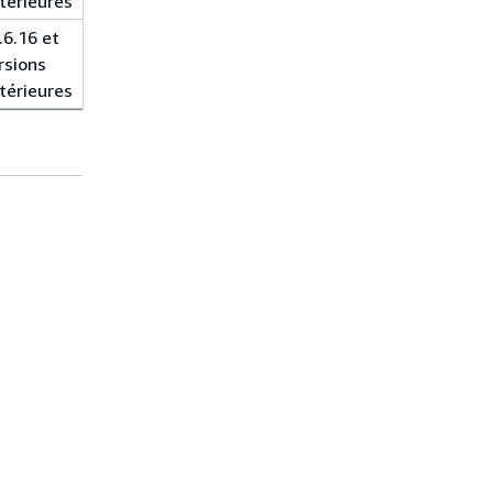
térieures
antérieures
antérieures
.6.16 et
10.5.23 et
10.4.32 et
rsions
versions
versions
térieures
antérieures
antérieures