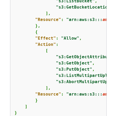
"s3:ListBucket"
,

"s3:GetBucketLocation"
            ],

"Resource"
: 
"arn:aws:s3:::
amzn-
        },

{
"Effect"
: 
"Allow"
,

"Action"
:

            [

"s3:GetObjectAttributes
"s3:GetObject"
,

"s3:PutObject"
,

"s3:ListMultipartUpload
"s3:AbortMultipartUploa
            ],

"Resource"
: 
"arn:aws:s3:::
amzn-
        }

    ]

}