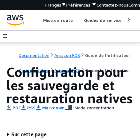
Français
Préférences
Contactez-nous
Comm
Mise en route
Guides de service
Out
Documentation
Amazon RDS
Guide de l’utilisateur
Configuration pour
Documentation
Amazon RDS
Guide de l’utilisateur
les sauvegarde et
restauration natives
PDF
RSS
Markdown
Mode concentration
Sur cette page