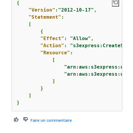
{
"Version"
:
"2012-10-17"
,

"Statement"
:

    [

{
"Effect"
: 
"Allow"
,

"Action"
: 
"s3express:CreateSess
"Resource"
: 

            [

"arn:aws:s3express:us-e
"arn:aws:s3express:us-e
            ]

        }

    ]

}
Faire un commentaire