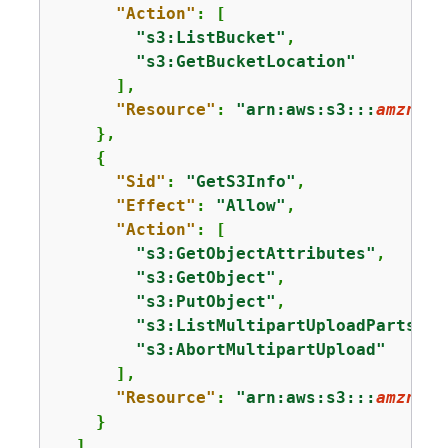
"Action"
: [

"s3:ListBucket"
,

"s3:GetBucketLocation"
      ],

"Resource"
: 
"arn:aws:s3:::
amzn-s3
    },

{
"Sid"
: 
"GetS3Info"
,

"Effect"
: 
"Allow"
,

"Action"
: [

"s3:GetObjectAttributes"
,

"s3:GetObject"
,

"s3:PutObject"
,

"s3:ListMultipartUploadParts"
,

"s3:AbortMultipartUpload"
      ],

"Resource"
: 
"arn:aws:s3:::
amzn-s3
    }

  ]
