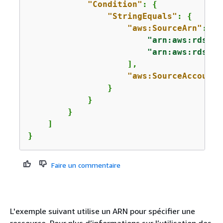
"Condition"
: 
{
"StringEquals"
: 
{
"aws:SourceArn"
: [

"arn:aws:rds:
Re
"arn:aws:rds:
Re
                    ],

"aws:SourceAccount"
                }

            }

        }

    ]

}
Faire un commentaire
L'exemple suivant utilise un ARN pour spécifier une
ressource. Pour plus d’informations sur l’utilisation des