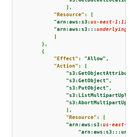
                ],

"Resource"
: [

"arn:aws:s3:
us-east-1
:
11112
"arn:aws:s3:::
underlying-bu
            ]

        },

{
"Effect"
: 
"Allow"
,

"Action"
: [

"s3:GetObjectAttributes
"s3:GetObject"
,

"s3:PutObject"
,

"s3:ListMultipartUpload
"s3:AbortMultipartUploa
                ],

"Resource"
: [

"arn:aws:s3:
us-east-1
:
1
"arn:aws:s3:::under