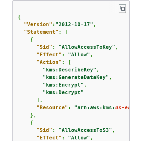
{
"Version"
:
"2012-10-17"
,

"Statement"
: [

{
"Sid"
: 
"AllowAccessToKey"
,

"Effect"
: 
"Allow"
,

"Action"
: [

"kms:DescribeKey"
,

"kms:GenerateDataKey"
,

"kms:Encrypt"
,

"kms:Decrypt"
      ],

"Resource"
: 
"arn:aws:kms:
us-east-
    },

{
"Sid"
: 
"AllowAccessToS3"
,

"Effect"
: 
"Allow"
,
