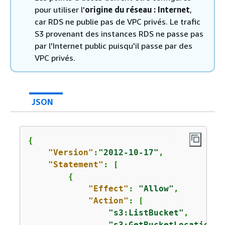
pour utiliser l'
origine du réseau : Internet
,
car RDS ne publie pas de VPC privés. Le trafic
S3 provenant des instances RDS ne passe pas
par l'Internet public puisqu'il passe par des
VPC privés.
JSON
{
"Version"
:
"2012-10-17"
,

"Statement"
: [

{
"Effect"
: 
"Allow"
,

"Action"
: [

"s3:ListBucket"
,

"s3:GetBucketLocation"