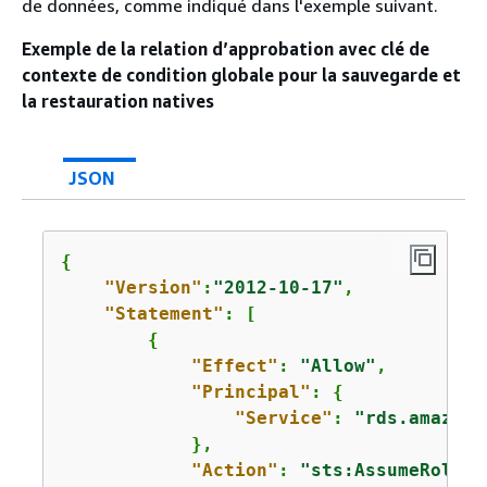
de données, comme indiqué dans l'exemple suivant.
Exemple de la relation d’approbation avec clé de
contexte de condition globale pour la sauvegarde et
la restauration natives
JSON
{
"Version"
:
"2012-10-17"
,

"Statement"
: [

{
"Effect"
: 
"Allow"
,

"Principal"
: 
{
"Service"
: 
"rds.amazona
            },

"Action"
: 
"sts:AssumeRole"
,
