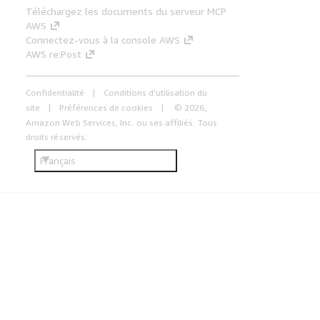
Téléchargez les documents du serveur MCP
AWS
Connectez-vous à la console AWS
AWS re:Post
Confidentialité
Conditions d'utilisation du
site
Préférences de cookies
© 2026,
Amazon Web Services, Inc. ou ses affiliés. Tous
droits réservés.
Français