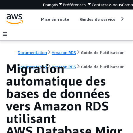
Français
Préférences
Contactez-nous
Comm
Mise en route
Guides de service
Out
Documentation
Amazon RDS
Guide de l’utilisateur
Migration
Documentation
Amazon RDS
Guide de l’utilisateur
automatique des
bases de données
vers
Amazon RDS
utilisant
AWS Database Migr