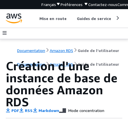
Français
Préférences
Contactez-nous
Comm
Mise en route
Guides de service
Out
Documentation
Amazon RDS
Guide de l’utilisateur
Création d'une
Documentation
Amazon RDS
Guide de l’utilisateur
instance de base de
données Amazon
RDS
PDF
RSS
Markdown
Mode concentration