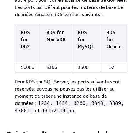
autre port pour votre instance de base de données.
Les ports par défaut pour les moteurs de base de
données Amazon RDS sont les suivants :
RDS
RDS for
RDS
RDS
for
MariaDB
for
for
Db2
MySQL
Oracle
50000
3306
3306
1521
Pour RDS for SQL Server, les ports suivants sont
réservés, et vous ne pouvez pas les utiliser au
moment de créer une instance de base de
données :
1234, 1434, 3260, 3343, 3389,
et
.
47001,
49152-49156