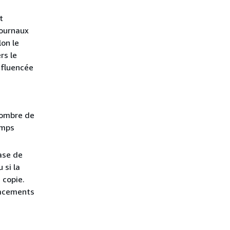
t
journaux
lon le
rs le
nfluencée
nombre de
emps
ase de
 si la
 copie.
lacements