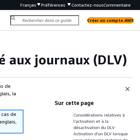
Français
Préférences
Contactez-nous
Commentaire
Créer un compte AWS
é aux journaux (DLV)
as de
lais, la
Sur cette page
 cas de
Considérations relatives à
anglais,
l’activation et à la
désactivation du DLV
Activation d’un DLV lorsque
vous créez une instance de