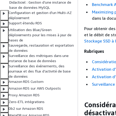
Didacticiel : Gestion d’une instance de
Benchmark A
base de données MySQL
Maximizing 
Configuration et gestion d'un Multi-AZ
dans la doc
déploiement
Support étendu RDS
Pour obtenir des
Utilisation des Blue/Green
et le débit de s
déploiements pour les mises à jour de
bases de
Stockage SSD à 
Sauvegarde, restauration et exportation
de données
Rubriques
Surveillance des métriques dans une
instance de base de données
Considératio
Surveillance des événements, des
Activation d
journaux et des flux d’activité de base
Activation d
de données
Amazon RDS Custom
Surveillance
Amazon RDS sur AWS Outposts
Proxy Amazon RDS
Zero-ETL intégrations
Considérat
Db2 sur Amazon RDS
désactiva
MariaDB sur Amazon RDS