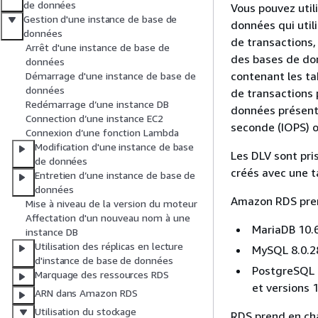
de données
Vous pouvez util
Gestion d'une instance de base de
données qui util
données
de transactions,
Arrêt d'une instance de base de
des bases de do
données
contenant les ta
Démarrage d'une instance de base de
données
de transactions 
Redémarrage d’une instance DB
données présenta
Connection d’une instance EC2
seconde (IOPS) o
Connexion d’une fonction Lambda
Modification d'une instance de base
Les DLV sont pri
de données
créés avec une ta
Entretien d’une instance de base de
données
Amazon RDS prend
Mise à niveau de la version du moteur
Affectation d'un nouveau nom à une
MariaDB 10.6
instance DB
Utilisation des réplicas en lecture
MySQL 8.0.28
d'instance de base de données
PostgreSQL 1
Marquage des ressources RDS
et versions 
ARN dans Amazon RDS
Utilisation du stockage
RDS prend en cha