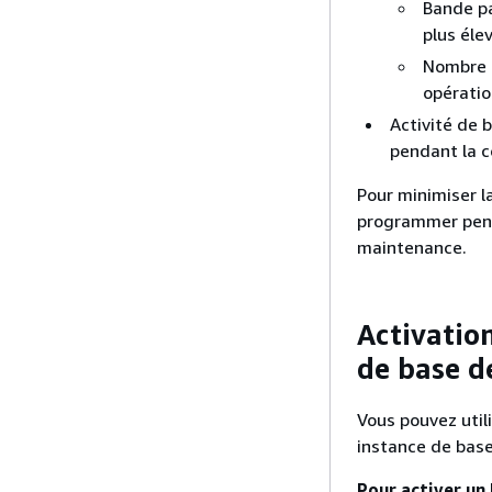
Bande pa
plus éle
Nombre d
opératio
Activité de 
pendant la c
Pour minimiser l
programmer penda
maintenance.
Activatio
de base d
Vous pouvez util
instance de base
Pour activer un