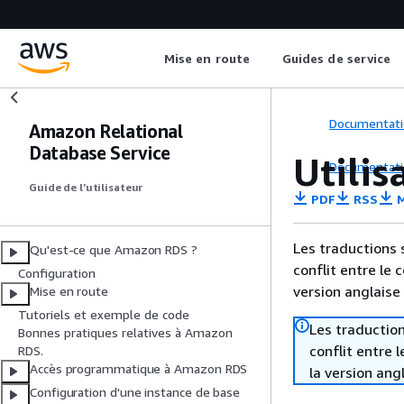
Mise en route
Guides de service
Documentati
Amazon Relational
Database Service
Utilis
Documentati
Guide de l’utilisateur
PDF
RSS
M
Les traductions 
Qu'est-ce que Amazon RDS ?
conflit entre le 
Configuration
version anglaise
Mise en route
Tutoriels et exemple de code
Les traduction
Bonnes pratiques relatives à Amazon
conflit entre 
RDS.
Accès programmatique à Amazon RDS
la version ang
Configuration d'une instance de base