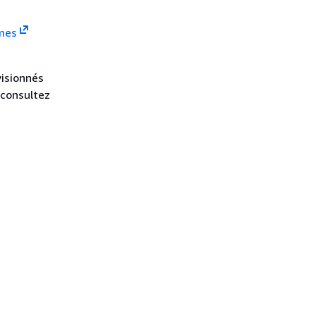
mes
visionnés
 consultez