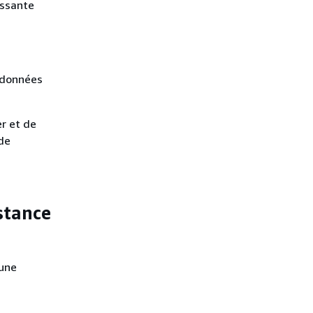
assante
e données
er et de
de
stance
 une