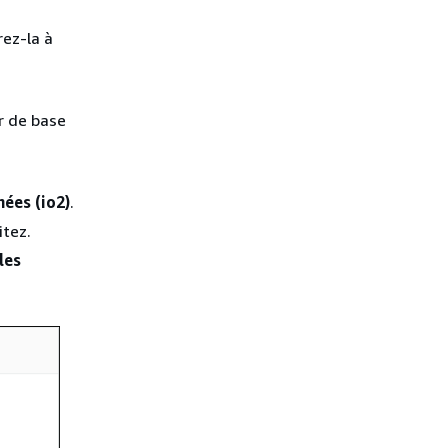
ez-la à
r de base
ées (io2)
.
tez.
les