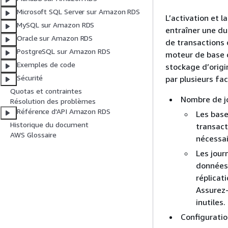
Microsoft SQL Server sur Amazon RDS
L’activation et 
MySQL sur Amazon RDS
entraîner une dur
Oracle sur Amazon RDS
de transactions 
PostgreSQL sur Amazon RDS
moteur de base d
Exemples de code
stockage d’origi
Sécurité
par plusieurs fac
Quotas et contraintes
Nombre de jo
Résolution des problèmes
Référence d'API Amazon RDS
Les bas
Historique du document
transact
AWS Glossaire
nécessai
Les jour
données 
réplicat
Assurez-
inutiles.
Configuratio