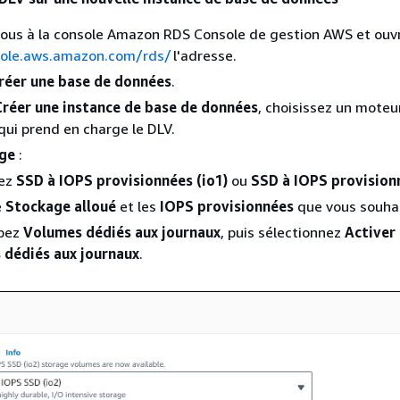
ous à la console Amazon RDS Console de gestion AWS et ouvr
sole.aws.amazon.com/rds/
l'adresse.
réer une base de données
.
Créer une instance de base de données
, choisissez un moteu
ui prend en charge le DLV.
ge
:
sez
SSD à IOPS provisionnées (io1)
ou
SSD à IOPS provisionn
e
Stockage alloué
et les
IOPS provisionnées
que vous souhai
pez
Volumes dédiés aux journaux
, puis sélectionnez
Activer 
 dédiés aux journaux
.