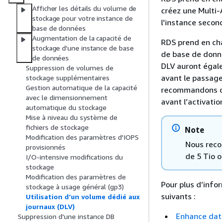
Afficher les détails du volume de
créez une Multi-A
stockage pour votre instance de
l'instance secon
base de données
Augmentation de la capacité de
RDS prend en char
stockage d'une instance de base
de base de donnée
de données
DLV auront égalem
Suppression de volumes de
avant le passage
stockage supplémentaires
Gestion automatique de la capacité
recommandons que
avec le dimensionnement
avant l’activati
automatique du stockage
Mise à niveau du système de
fichiers de stockage
Note
Modification des paramètres d'IOPS
Nous reco
provisionnés
de 5 Tio o
I/O-intensive modifications du
stockage
Modification des paramètres de
Pour plus d’info
stockage à usage général (gp3)
suivants :
Utilisation d'un volume dédié aux
journaux (DLV)
Enhance dat
Suppression d'une instance DB