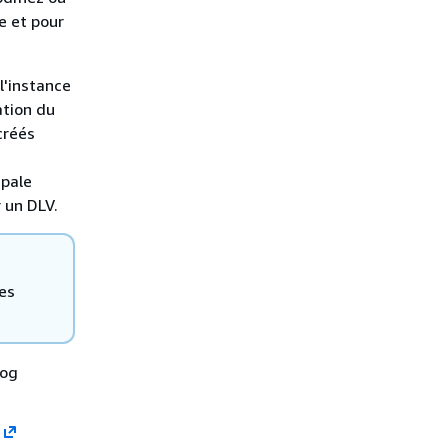
e et pour
l'instance
ation du
créés
ipale
 un DLV.
es
log