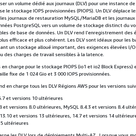
iser un volume dédié aux journaux (DLV) pour une instance de
ise le stockage IOPS provisionnées (PIOPS). Un DLV déplace le
 les journaux de restauration MySQL/MariaDB et les journaux 
nnées PostgreSQL vers un volume de stockage distinct du v
bles de base de données. Un DLV rend l’enregistrement des é
plus efficace et plus cohérent. Les DLV sont idéaux pour les 
nt un stockage alloué important, des exigences élevées I/O
u des charges de travail sensibles à la latence.
s en charge pour le stockage PIOPS (io1 et io2 Block Express) 
ille fixe de 1 024 Gio et 3 000 IOPS provisionnées.
 en charge tous les DLV Régions AWS pour les versions suiv
.7 et versions 10 ultérieures
 et versions 8.0 ultérieures, MySQL 8.4.3 et versions 8.4 ulté
3.10 et versions 13 ultérieures, 14.7 et versions 14 ultérieure
15 ultérieures
rge les DLV lors de déploiements Multi-AZ . Lorsque vous mo