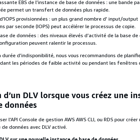
ssante EBS de l’instance de base de données : une bande p
vée permet un transfert de données plus rapide.
'IOPS provisionnées : un plus grand nombre d' input/output
ns par seconde (IOPS) peut accélérer le processus de copie.
base de données : des niveaux élevés d’activité de la base d
onfiguration peuvent ralentir le processus.
a durée d’indisponibilité, nous vous recommandons de planifi
nt les périodes de faible activité ou pendant les fenêtres 
n d’un DLV lorsque vous créez une in
e données
iser l'API Console de gestion AWS AWS CLI, ou RDS pour créer
 de données avec DLV activé.
 DLV sur une nouvelle instance de base de données