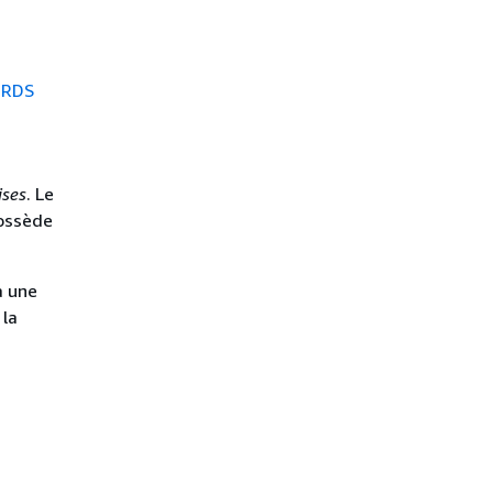
 RDS
ises
. Le
possède
à une
 la