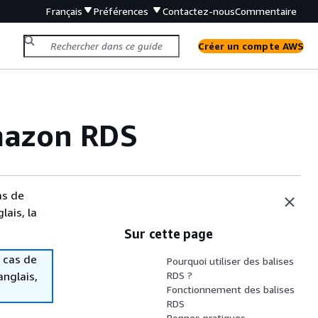
Français
Préférences
Contactez-nous
Commentaire
Créer un compte AWS
Amazon RDS
as de
lais, la
Sur cette page
 cas de
Pourquoi utiliser des balises
anglais,
RDS ?
Fonctionnement des balises
RDS
Bonnes pratiques