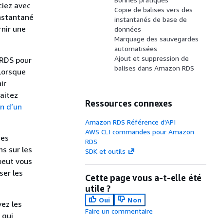
ciez avec
Copie de balises vers des
nstantané
instantanés de base de
nir une
données
Marquage des sauvegardes
automatisées
Ajout et suppression de
 RDS pour
balises dans Amazon RDS
 Lorsque
ir
aitez
Ressources connexes
n d’un
Amazon RDS Référence d'API
AWS CLI commandes pour Amazon
ces
RDS
ns sur les
SDK et outils
 peut vous
ser les
Cette page vous a-t-elle été
utile ?
Oui
Non
vez les
Faire un commentaire
 qui