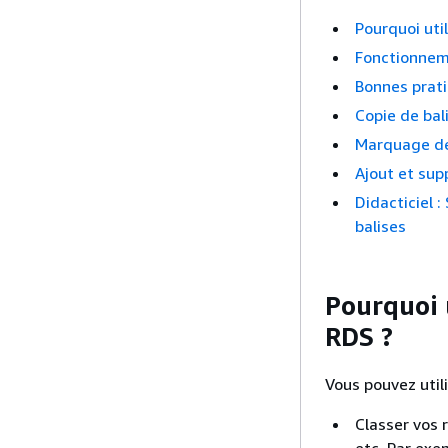
Pourquoi uti
Fonctionnem
Bonnes prati
Copie de bal
Marquage de
Ajout et su
Didacticiel 
balises
Pourquoi 
RDS ?
Vous pouvez utili
Classer vos 
etc. Par exem