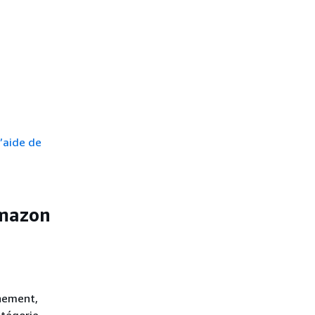
l’aide de
Amazon
nnement,
atégorie,