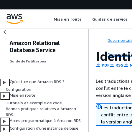
Mise en route
Guides de service
Documentati
Amazon Relational
Database Service
Ident
Documentati
Guide de l’utilisateur
PDF
RSS
M
Les traductions 
Qu'est-ce que Amazon RDS ?
conflit entre le 
Configuration
version anglaise
Mise en route
Tutoriels et exemple de code
Les traduction
Bonnes pratiques relatives à Amazon
conflit entre 
RDS.
Accès programmatique à Amazon RDS
la version ang
Configuration d'une instance de base