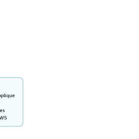
plique
les
AWS