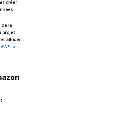
ez créer
onnées
 de la
 projet
et allouer
 AWS la
mazon
nt