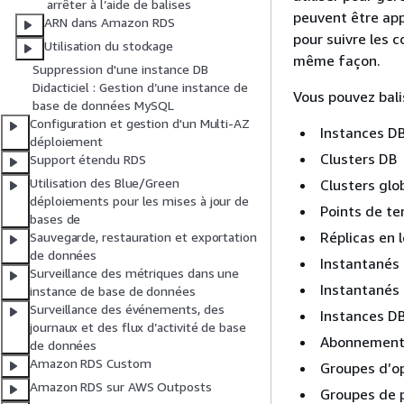
arrêter à l’aide de balises
peuvent être app
ARN dans Amazon RDS
pour suivre les 
Utilisation du stockage
même façon.
Suppression d'une instance DB
Didacticiel : Gestion d’une instance de
Vous pouvez bali
base de données MySQL
Configuration et gestion d'un Multi-AZ
Instances D
déploiement
Clusters DB
Support étendu RDS
Utilisation des Blue/Green
Clusters glo
déploiements pour les mises à jour de
Points de te
bases de
Réplicas en 
Sauvegarde, restauration et exportation
de données
Instantanés
Surveillance des métriques dans une
Instantanés 
instance de base de données
Surveillance des événements, des
Instances D
journaux et des flux d’activité de base
Abonnement
de données
Amazon RDS Custom
Groupes d’o
Amazon RDS sur AWS Outposts
Groupes de 