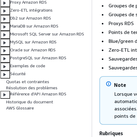
Proxy Amazon RDS
Groupes de 
Zero-ETL intégrations
Groupes de 
Db2 sur Amazon RDS
Proxys RDS
MariaDB sur Amazon RDS
Points de te
Microsoft SQL Server sur Amazon RDS
Blue/green 
MySQL sur Amazon RDS
Zero-ETL in
Oracle sur Amazon RDS
PostgreSQL sur Amazon RDS
Sauvegarde
Exemples de code
Sauvegardes
Sécurité
Quotas et contraintes
Note
Résolution des problèmes
Lorsque v
Référence d'API Amazon RDS
automatiq
Historique du document
AWS Glossaire
associées.
points de
Rubriques