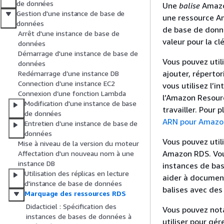
de données
Une
balise
Amazon
Gestion d'une instance de base de
une ressource A
données
de base de donné
Arrêt d'une instance de base de
valeur pour la clé
données
Démarrage d'une instance de base de
Vous pouvez util
données
ajouter, réperto
Redémarrage d’une instance DB
Connection d’une instance EC2
vous utilisez l’
Connexion d’une fonction Lambda
l’Amazon Resour
Modification d'une instance de base
travailler. Pour 
de données
ARN pour Amazo
Entretien d’une instance de base de
données
Vous pouvez util
Mise à niveau de la version du moteur
Amazon RDS
. Vo
Affectation d'un nouveau nom à une
instance DB
instances de bas
Utilisation des réplicas en lecture
aider à documen
d'instance de base de données
balises avec de
Marquage des ressources RDS
Didacticiel : Spécification des
Vous pouvez nota
instances de bases de données à
utiliser pour gé