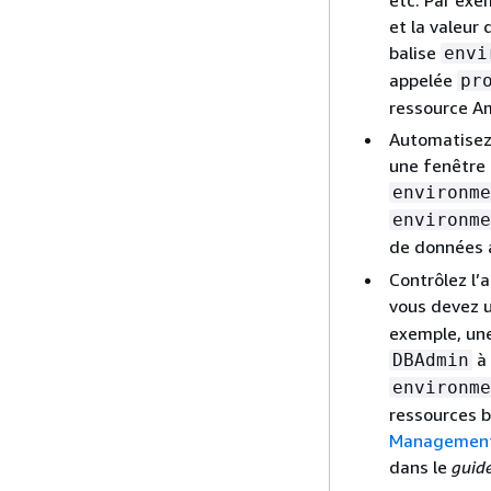
et la valeur
balise
envi
appelée
pr
ressource Am
Automatisez 
une fenêtre 
environme
environme
de données 
Contrôlez l’
vous devez u
exemple, une
à 
DBAdmin
environme
ressources b
Management
dans le
guid