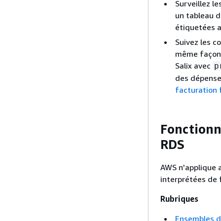
Surveillez l
un tableau 
étiquetées 
Suivez les c
même façon. 
Salix avec
p
des dépenses
facturation
Fonctionn
RDS
AWS n'applique a
interprétées de 
Rubriques
Ensembles d