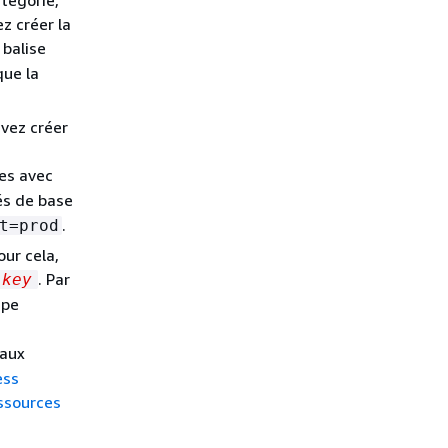
z créer la
 balise
que la
vez créer
ées avec
és de base
.
t=prod
our cela,
. Par
-key
upe
 aux
ess
ssources