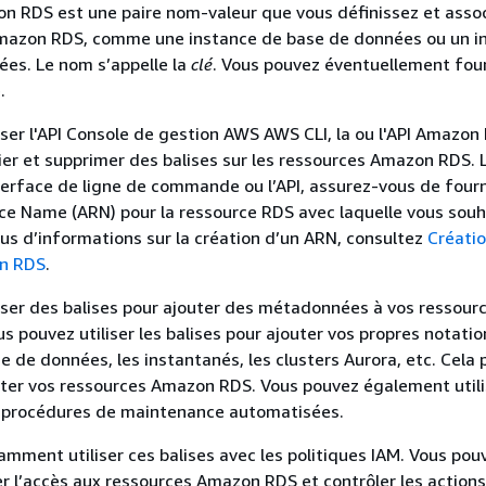
 RDS est une paire nom-valeur que vous définissez et asso
mazon RDS, comme une instance de base de données ou un i
es. Le nom s’appelle la
clé
. Vous pouvez éventuellement four
.
iser l'API Console de gestion AWS AWS CLI, la ou l'API Amazon
rier et supprimer des balises sur les ressources Amazon RDS.
interface de ligne de commande ou l’API, assurez-vous de fourn
ce Name (ARN) pour la ressource RDS avec laquelle vous souh
plus d’informations sur la création d’un ARN, consultez
Créatio
n RDS
.
iser des balises pour ajouter des métadonnées à vos ressour
us pouvez utiliser les balises pour ajouter vos propres notatio
e de données, les instantanés, les clusters Aurora, etc. Cela
ter vos ressources
Amazon RDS
. Vous pouvez également utili
s procédures de maintenance automatisées.
mment utiliser ces balises avec les politiques IAM. Vous pou
rer l’accès aux ressources
Amazon RDS
et contrôler les actions