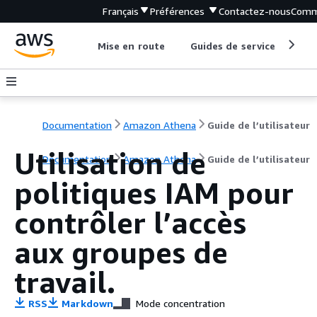
Français
Préférences
Contactez-nous
Comm
Mise en route
Guides de service
Out
Documentation
Amazon Athena
Guide de l’utilisateur
Utilisation de
Documentation
Amazon Athena
Guide de l’utilisateur
politiques IAM pour
contrôler l’accès
aux groupes de
travail.
RSS
Markdown
Mode concentration