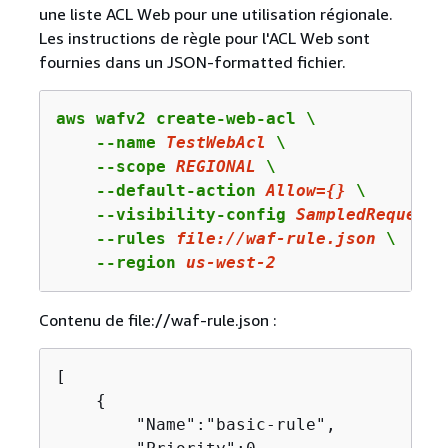
une liste ACL Web pour une utilisation régionale.
Les instructions de règle pour l'ACL Web sont
fournies dans un JSON-formatted fichier.
aws wafv2 create-web-acl \

    --name 
TestWebAcl
 \

    --scope 
REGIONAL
 \

    --default-action 
Allow
=
{
}
 \

    --visibility-config 
SampledRequests
    --rules 
file:
//waf-rule.json
 \

    --region 
us
-west-
2
Contenu de file://waf-rule.json :
[

{
        "Name":"basic-rule",
