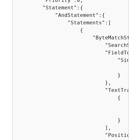
        "Priority":0,

        "Statement":
{
            "AndStatement":
{
                "Statements":[

{
                        "ByteMatchState
                            "SearchStri
                            "FieldToMat
                                "Single
                                    "Nam
                                }

                            },

                            "TextTransf
{
                                    "Pri
                                    "Ty
                                }

                            ],

                            "Positional