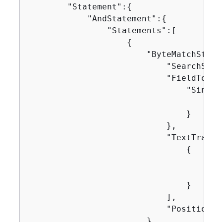
        "Statement":
{
            "AndStatement":
{
                "Statements":[

{
                        "ByteMatchState
                            "SearchStri
                            "FieldToMat
                                "Single
                                    "Nam
                                }

                            },

                            "TextTransf
{
                                    "Pri
                                    "Ty
                                }

                            ],

                            "Positional
                        }
