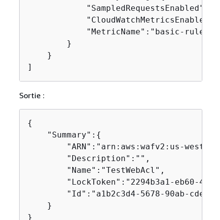
            "SampledRequestsEnabled":tru
            "CloudWatchMetricsEnabled":t
            "MetricName":"basic-rule"

        }

    }

]
Sortie :
{
    "Summary":
{
        "ARN":"arn:aws:wafv2:us-west-2:
        "Description":"",

        "Name":"TestWebAcl",

        "LockToken":"2294b3a1-eb60-4aa0
        "Id":"a1b2c3d4-5678-90ab-cdef-E
    }

}