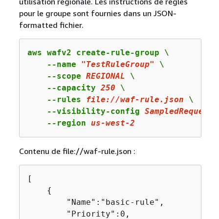
utilisation régionale. Les instructions de règles
pour le groupe sont fournies dans un JSON-
formatted fichier.
aws wafv2 create-rule-group \

    --name 
"TestRuleGroup"
 \

    --scope 
REGIONAL
 \

    --capacity 
250
 \

    --rules 
file:
//waf-rule.json
 \

    --visibility-config 
SampledRequests
    --region 
us
-west-
2
Contenu de file://waf-rule.json :
[

{
        "Name":"basic-rule",

        "Priority":0,
