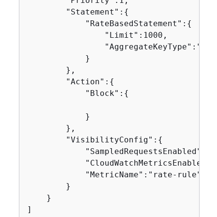
        "Priority":1,

        "Statement":
{
            "RateBasedStatement":
{
                "Limit":1000,

                "AggregateKeyType":"IP"

            }

        },

        "Action":
{
            "Block":
{
            }

        },

        "VisibilityConfig":
{
            "SampledRequestsEnabled":tru
            "CloudWatchMetricsEnabled":t
            "MetricName":"rate-rule"

        }

    }

]