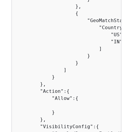
                    },

{
                        "GeoMatchStatem
                            "CountryCode
                                "US",

                                "IN"

                            ]

                        }

                    }

                ]

            }

        },

        "Action":
{
            "Allow":
{
            }

        },

        "VisibilityConfig":
{