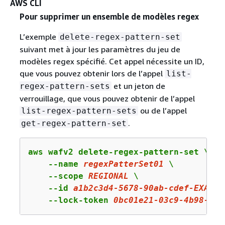
AWS CLI
Pour supprimer un ensemble de modèles regex
L’exemple
delete-regex-pattern-set
suivant met à jour les paramètres du jeu de
modèles regex spécifié. Cet appel nécessite un ID,
que vous pouvez obtenir lors de l’appel
list-
et un jeton de
regex-pattern-sets
verrouillage, que vous pouvez obtenir de l’appel
ou de l’appel
list-regex-pattern-sets
.
get-regex-pattern-set
aws wafv2 delete-regex-pattern-set \

    --name 
regexPatterSet01
 \

    --scope 
REGIONAL
 \

    --id 
a1b2c3d4
-
5678
-
90
ab-cdef-EXAMPL
    --lock-token 
0bc01e21
-
03
c
9
-
4
b
98
-
943