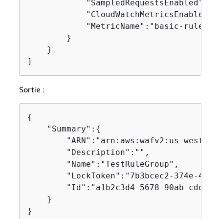
            "SampledRequestsEnabled":tru
            "CloudWatchMetricsEnabled":t
            "MetricName":"basic-rule"

        }

    }

]
Sortie :
{
    "Summary":
{
        "ARN":"arn:aws:wafv2:us-west-2:
        "Description":"",

        "Name":"TestRuleGroup",

        "LockToken":"7b3bcec2-374e-4c5a
        "Id":"a1b2c3d4-5678-90ab-cdef-E
    }

}