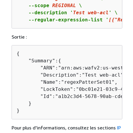
    --scope 
REGIONAL
 \

    --description '
Test
 web-acl
' \

    --regular-expression-list '
[
{
"Regex
Sortie :
{
    "Summary":
{
        "ARN":"arn:aws:wafv2:us-west-2:
        "Description":"Test web-acl",

        "Name":"regexPatterSet01",

        "LockToken":"0bc01e21-03c9-4b98
        "Id":"a1b2c3d4-5678-90ab-cdef-E
    }

}
Pour plus d'informations, consultez les sections
IP