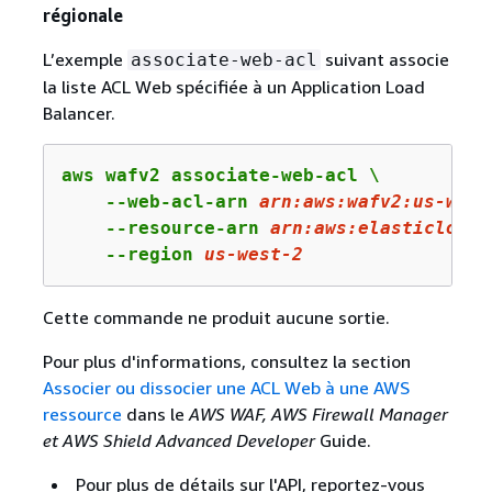
régionale
L’exemple
suivant associe
associate-web-acl
la liste ACL Web spécifiée à un Application Load
Balancer.
aws wafv2 associate-web-acl \

    --web-acl-arn 
arn
:aws:wafv
2
:us-west
    --resource-arn 
arn:
aws:
elasticloadb
    --region 
us
-west-
2
Cette commande ne produit aucune sortie.
Pour plus d'informations, consultez la section
Associer ou dissocier une ACL Web à une AWS
ressource
dans le
AWS WAF, AWS Firewall Manager
et AWS Shield Advanced Developer
Guide.
Pour plus de détails sur l'API, reportez-vous