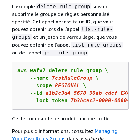
L’exemple
suivant
delete-rule-group
supprime le groupe de règles personnalisé
spécifié. Cet appel nécessite un ID, que vous
pouvez obtenir lors de l’appel
list-rule-
et un jeton de verrouillage, que vous
groups
pouvez obtenir de l’appel
list-rule-groups
ou de l’appel
.
get-rule-group
aws wafv2 delete-rule-group \

    --name 
TestRuleGroup
 \

    --scope 
REGIONAL
 \

    --id 
a1b2c3d4
-
5678
-
90
ab-cdef-EXAMPL
    --lock-token 
7b3bcec2
-
0000
-
0000
-
000
Cette commande ne produit aucune sortie.
Pour plus d'informations, consultez
Managing
Your Own Rules Groups
dans le
guide du