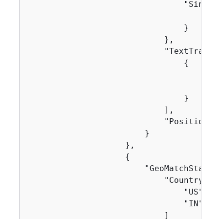
                                "Single
                                    "Nam
                                }

                            },

                            "TextTransf
{
                                    "Pri
                                    "Ty
                                }

                            ],

                            "Positional
                        }

                    },

{
                        "GeoMatchStatem
                            "CountryCode
                                "US",

                                "IN"

                            ]
