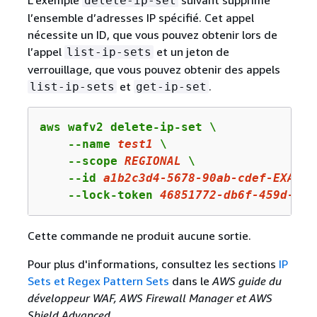
L’exemple
suivant supprime
delete-ip-set
l’ensemble d’adresses IP spécifié. Cet appel
nécessite un ID, que vous pouvez obtenir lors de
l’appel
et un jeton de
list-ip-sets
verrouillage, que vous pouvez obtenir des appels
et
.
list-ip-sets
get-ip-set
aws wafv2 delete-ip-set \

    --name 
test1
 \

    --scope 
REGIONAL
 \

    --id 
a1b2c3d4
-
5678
-
90
ab-cdef-EXAMPL
    --lock-token 
46851772
-db
6
f-
459
d-
938
Cette commande ne produit aucune sortie.
Pour plus d'informations, consultez les sections
IP
Sets et Regex Pattern Sets
dans le
AWS guide du
développeur WAF, AWS Firewall Manager et AWS
Shield Advanced
.