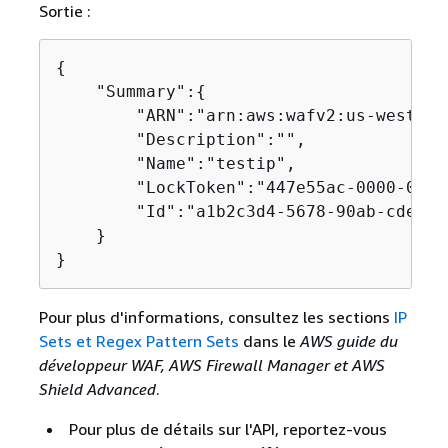
Sortie :
{
    "Summary":
{
        "ARN":"arn:aws:wafv2:us-west-2:
        "Description":"",

        "Name":"testip",

        "LockToken":"447e55ac-0000-0000
        "Id":"a1b2c3d4-5678-90ab-cdef-E
    }

}
Pour plus d'informations, consultez les sections
IP
Sets et Regex Pattern Sets
dans le
AWS guide du
développeur WAF, AWS Firewall Manager et AWS
Shield Advanced
.
Pour plus de détails sur l'API, reportez-vous