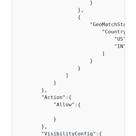
                        }

                    },

{
                        "GeoMatchStatem
                            "CountryCode
                                "US",

                                "IN"

                            ]

                        }

                    }

                ]

            }

        },

        "Action":
{
            "Allow":
{
            }

        },

        "VisibilityConfig":
{