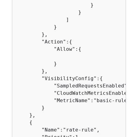
                        }

                    }

                ]

            }

        },

        "Action":
{
            "Allow":
{
            }

        },

        "VisibilityConfig":
{
            "SampledRequestsEnabled":tru
            "CloudWatchMetricsEnabled":t
            "MetricName":"basic-rule"

        }

    },

{
        "Name":"rate-rule",
