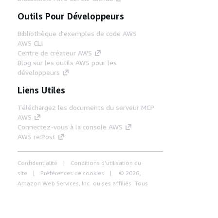
Outils Pour Développeurs
Bibliothèque d'exemples de code AWS
AWS CLI
Centre de créateur AWS
Blog sur les outils AWS pour les
développeurs
Liens Utiles
Téléchargez les documents du serveur MCP
AWS
Connectez-vous à la console AWS
AWS re:Post
Confidentialité
Conditions d'utilisation du
site
Préférences de cookies
© 2026,
Amazon Web Services, Inc. ou ses affiliés. Tous
droits réservés.
Français