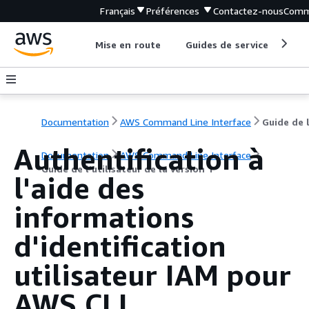
Français
Préférences
Contactez-nous
Comm
Mise en route
Guides de service
Out
Documentation
AWS Command Line Interface
Authentification à
Documentation
AWS Command Line Interface
Guide de l’utilisateur de la version 1
l'aide des
informations
d'identification
utilisateur IAM pour
AWS CLI