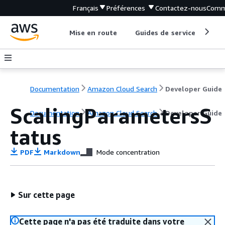
Français
Préférences
Contactez-nous
Comm
Mise en route
Guides de service
Out
Documentation
Amazon Cloud Search
Developer Guide
ScalingParametersS
Documentation
Amazon Cloud Search
Developer Guide
tatus
PDF
Markdown
Mode concentration
Sur cette page
Cette page n'a pas été traduite dans votre