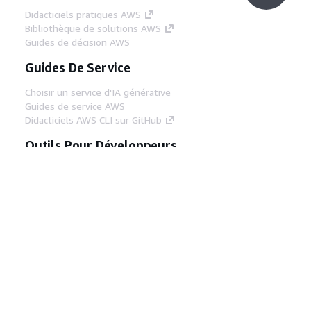
Didacticiels pratiques AWS
Bibliothèque de solutions AWS
Guides de décision AWS
Guides De Service
Choisir un service d'IA générative
Guides de service AWS
Didacticiels AWS CLI sur GitHub
Outils Pour Développeurs
Bibliothèque d'exemples de code AWS
AWS CLI
Centre de créateur AWS
Blog sur les outils AWS pour les
développeurs
Liens Utiles
Téléchargez les documents du serveur MCP
AWS
Connectez-vous à la console AWS