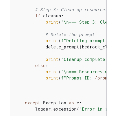
# Step 3: Clean up resources (o
if
 cleanup:

print
(
"\n=== Step 3: Cleani
# Delete the prompt
print
(
f"Deleting prompt 
{
pr
            delete_prompt(bedrock_clien
print
(
"Cleanup complete"
)

else
:

print
(
"\n=== Resources were
print
(
f"Prompt ID: 
{
prompt_
except
 Exception 
as
 e:

        logger.exception(
"Error in scen