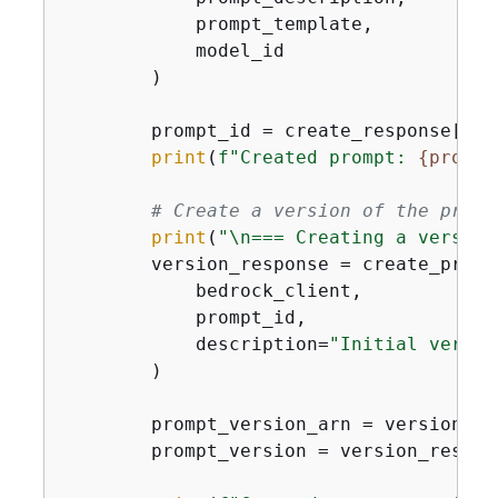
            prompt_template,

            model_id

        )

        prompt_id = create_response[
'id
print
(
f"Created prompt: 
{
prompt
# Create a version of the promp
print
(
"\n=== Creating a version
        version_response = create_prompt
            bedrock_client,

            prompt_id,

            description=
"Initial versio
        )

        prompt_version_arn = version_re
        prompt_version = version_respon