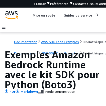
Français
Préférences
Contactez-nous
Comm
Mise en route
Guides de service
Out
Documentation
AWS SDK Code Examples
Exemples Amazon
Documentation
AWS SDK Code Examples
Bibliothèque 
Bedrock Runtime
avec le kit SDK pour
Python (Boto3)
PDF
Markdown
Mode concentration