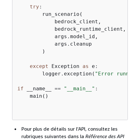
try
:

        run_scenario(

            bedrock_client,

            bedrock_runtime_client,

            args.model_id,

            args.cleanup

        )

except
 Exception 
as
 e:

        logger.exception(
"Error running
if
 __name__ == 
"__main__"
:

    main()

Pour plus de détails sur l’API, consultez les
rubriques suivantes dans la
Référence des API