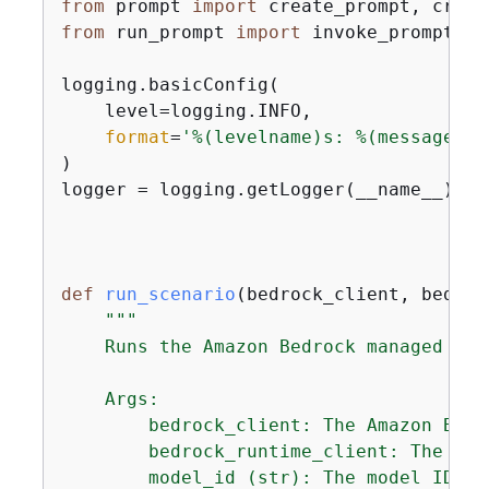
from
 prompt 
import
from
 run_prompt 
import
 invoke_prompt

logging.basicConfig(

    level=logging.INFO,

format
=
'%(levelname)s: %(message)s'
)

logger = logging.getLogger(__name__)

def
run_scenario
(
bedrock_client, bedroc
"""

    Runs the Amazon Bedrock managed pro
    Args:

        bedrock_client: The Amazon Bedr
        bedrock_runtime_client: The Ama
        model_id (str): The model ID to