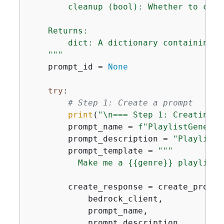
        cleanup (bool): Whether to clea
    Returns:

        dict: A dictionary containing t
    """
    prompt_id = 
None
try
:

# Step 1: Create a prompt
print
(
"\n=== Step 1: Creating a
        prompt_name = 
f"PlaylistGenerat
        prompt_description = 
"Playlist 
        prompt_template = 
"""

          Make me a 
{
{
genre}} playlist 
        create_response = create_prompt(
            bedrock_client,

            prompt_name,

            prompt_description,
