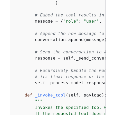
                )

# Embed the tool results in a n
        message = 
{
"role"
: 
"user"
, 
"con
# Append the new message to the
        conversation.append(message)

# Send the conversation to Amaz
        response = self._send_conversat
# Recursively handle the model'
# its final response or the rec
        self._process_model_response(re
def
_invoke_tool
(
self, payload
):
"""

        Invokes the specified tool with
        If the requested tool does not 