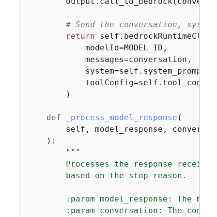
        output.call_to_bedrock(conversat
# Send the conversation, system
return
 self.bedrockRuntimeClien
            modelId=MODEL_ID,

            messages=conversation,

            system=self.system_prompt,

            toolConfig=self.tool_config,
        )

def
_process_model_response
(
        self, model_response, conversat
):
"""

        Processes the response received
        based on the stop reason.

        :param model_response: The mode
        :param conversation: The conver