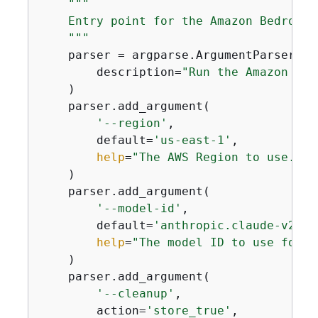
"""

    Entry point for the Amazon Bedrock 
    """
    parser = argparse.ArgumentParser(

        description=
"Run the Amazon Bed
    )

    parser.add_argument(

'--region'
,

        default=
'us-east-1'
,

help
=
"The AWS Region to use."
    )

    parser.add_argument(

'--model-id'
,

        default=
'anthropic.claude-v2'
,

help
=
"The model ID to use for t
    )

    parser.add_argument(

'--cleanup'
,

        action=
'store_true'
,
