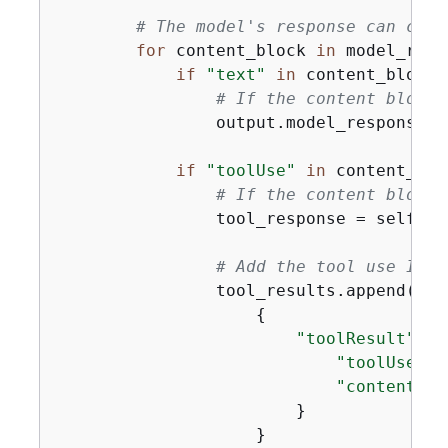
# The model's response can cons
for
 content_block 
in
 model_resp
if
"text"
in
 content_block:

# If the content block 
                output.model_response(c
if
"toolUse"
in
 content_bloc
# If the content block 
                tool_response = self._i
# Add the tool use ID a
                tool_results.append(

{
"toolResult"
: 
{
"toolUseId"
"content"
: 
                        }

                    }
