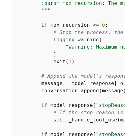
        :param max_recursion: The maxim
        """
if
 max_recursion <= 
0
:

# Stop the process, the num
            logging.warning(

"Warning: Maximum numbe
            )

            exit(
1
)

# Append the model's response t
        message = model_response[
"outpu
        conversation.append(message)

if
 model_response[
"stopReason"
]
# If the stop reason is "to
            self._handle_tool_use(messa
if
 model_response[
"stopReason"
]