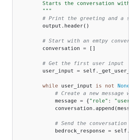
        Starts the conversation with th
        """
# Print the greeting and a shor
        output.header()

# Start with an emtpy conversat
        conversation = []

# Get the first user input
        user_input = self._get_user_inpu
while
 user_input 
is
not
None
:

# Create a new message with
            message = 
{
"role"
: 
"user"
, 
            conversation.append(message)
# Send the conversation to 
            bedrock_response = self._se