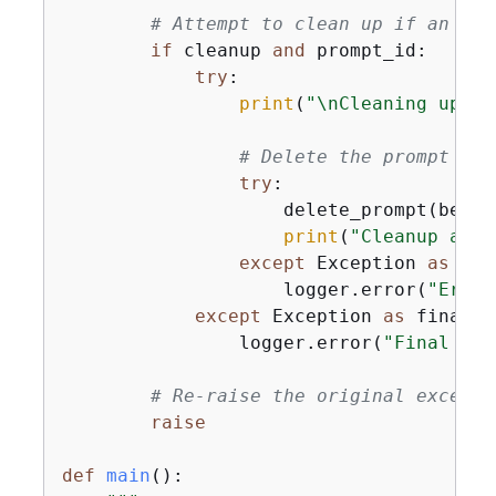
# Attempt to clean up if an err
if
 cleanup 
and
 prompt_id:

try
:

print
(
"\nCleaning up re
# Delete the prompt
try
:

                    delete_prompt(bedro
print
(
"Cleanup afte
except
 Exception 
as
 cle
                    logger.error(
"Error
except
 Exception 
as
 final_e
                logger.error(
"Final err
# Re-raise the original excepti
raise
def
main
():