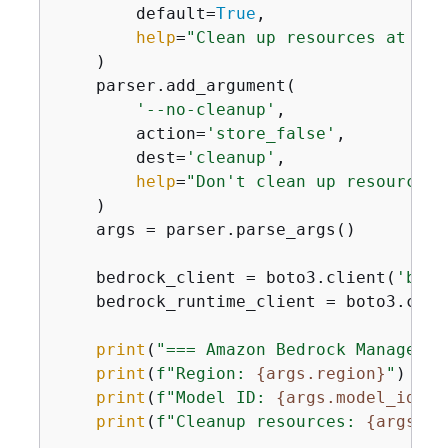
        default=
True
,

help
=
"Clean up resources at the
    )

    parser.add_argument(

'--no-cleanup'
,

        action=
'store_false'
,

        dest=
'cleanup'
,

help
=
"Don't clean up resources 
    )

    args = parser.parse_args()

    bedrock_client = boto3.client(
'bedr
    bedrock_runtime_client = boto3.clie
print
(
"=== Amazon Bedrock Managed P
print
(
f"Region: 
{
args.region}
"
)

print
(
f"Model ID: 
{
args.model_id}
"
)

print
(
f"Cleanup resources: 
{
args.cl