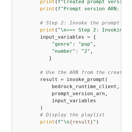
print
(
f"Created prompt version:
print
(
f"Prompt version ARN: 
{
pr
# Step 2: Invoke the prompt dir
print
(
"\n=== Step 2: Invoking t
        input_variables = 
{
"genre"
: 
"pop"
,

"number"
: 
"2"
,

           }

# Use the ARN from the create_p
        result = invoke_prompt(

            bedrock_runtime_client,

            prompt_version_arn,  

            input_variables

        )

# Display the playlist
print
(
f"\n
{
result}
"
)
