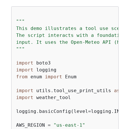
"""

This demo illustrates a tool use scenar
The script interacts with a foundation 
input. It uses the Open-Meteo API (http
"""
import
import
from
 enum 
import
 Enum

import
 utils.tool_use_print_utils 
as
import
 weather_tool

logging.basicConfig(level=logging.INFO,
AWS_REGION = 
"us-east-1"