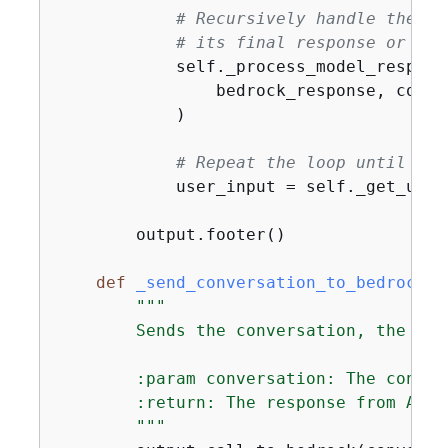
# Recursively handle the mo
# its final response or the
            self._process_model_response
                bedrock_response, conve
            )

# Repeat the loop until the
            user_input = self._get_user_
        output.footer()

def
_send_conversation_to_bedrock
(
s
"""

        Sends the conversation, the sys
        :param conversation: The conver
        :return: The response from Amazo
        """