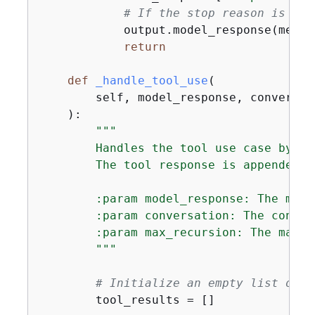
# If the stop reason is "en
            output.model_response(messa
return
def
_handle_tool_use
(
        self, model_response, conversat
):
"""

        Handles the tool use case by in
        The tool response is appended t
        :param model_response: The mode
        :param conversation: The conver
        :param max_recursion: The maxim
        """
# Initialize an empty list of t
        tool_results = []
