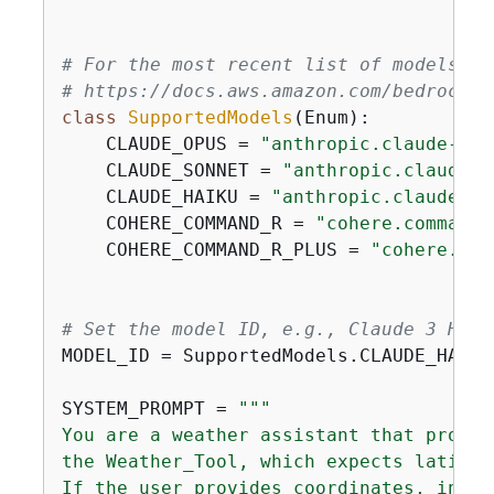
# For the most recent list of models su
# https://docs.aws.amazon.com/bedrock/l
class
SupportedModels
(
Enum
):
    CLAUDE_OPUS = 
"anthropic.claude-3-o
    CLAUDE_SONNET = 
"anthropic.claude-3
    CLAUDE_HAIKU = 
"anthropic.claude-3-
    COHERE_COMMAND_R = 
"cohere.command-
    COHERE_COMMAND_R_PLUS = 
"cohere.com
# Set the model ID, e.g., Claude 3 Haik
MODEL_ID = SupportedModels.CLAUDE_HAIKU.
SYSTEM_PROMPT = 
"""

You are a weather assistant that provid
the Weather_Tool, which expects latitud
If the user provides coordinates, infer