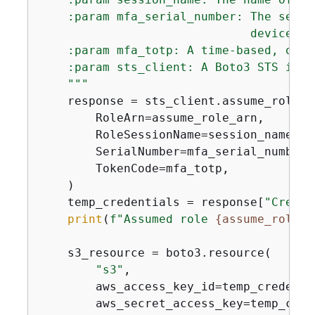
    :param mfa_serial_number: The seria
                              device, t
    :param mfa_totp: A time-based, one-
    :param sts_client: A Boto3 STS inst
    """
    response = sts_client.assume_role(

        RoleArn=assume_role_arn,

        RoleSessionName=session_name,

        SerialNumber=mfa_serial_number,

        TokenCode=mfa_totp,

    )

    temp_credentials = response[
"Creden
print
(
f"Assumed role 
{
assume_role_a
    s3_resource = boto3.resource(

"s3"
,

        aws_access_key_id=temp_credenti
        aws_secret_access_key=temp_cred