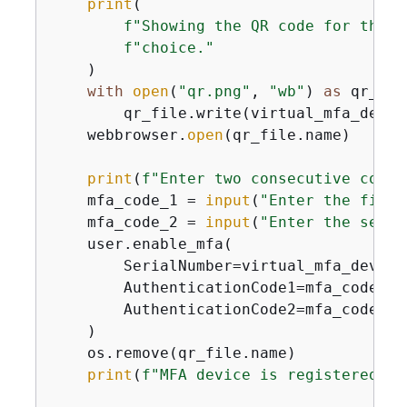
print
(

f"Showing the QR code for the d
f"choice."
    )

with
open
(
"qr.png"
, 
"wb"
) 
as
 qr_file
        qr_file.write(virtual_mfa_devic
    webbrowser.
open
(qr_file.name)

print
(
f"Enter two consecutive code 
    mfa_code_1 = 
input
(
"Enter the first
    mfa_code_2 = 
input
(
"Enter the secon
    user.enable_mfa(

        SerialNumber=virtual_mfa_device
        AuthenticationCode1=mfa_code_1,

        AuthenticationCode2=mfa_code_2,

    )

    os.remove(qr_file.name)

print
(
f"MFA device is registered wi