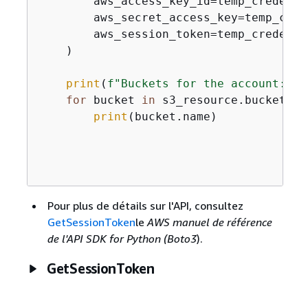
        aws_access_key_id=temp_credenti
        aws_secret_access_key=temp_cred
        aws_session_token=temp_credenti
    )

print
(
f"Buckets for the account:"
)

for
 bucket 
in
 s3_resource.buckets.
a
print
(bucket.name)

Pour plus de détails sur l'API, consultez
GetSessionToken
le
AWS manuel de référence
de l'API SDK for Python (Boto3
).
GetSessionToken