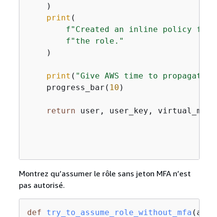
    )

print
(

f"Created an inline policy for 
f"the role."
    )

print
(
"Give AWS time to propagate t
    progress_bar(
10
)

return
 user, user_key, virtual_mfa_
Montrez qu’assumer le rôle sans jeton MFA n’est
pas autorisé.
def
try_to_assume_role_without_mfa
(
assu