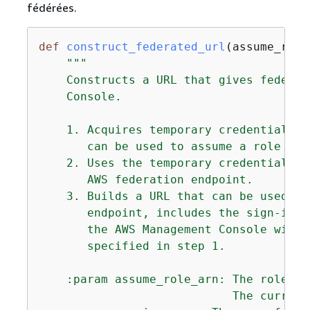
fédérées.
def
construct_federated_url
(
assume_role
"""

    Constructs a URL that gives federat
    Console.

    1. Acquires temporary credentials f
       can be used to assume a role wit
    2. Uses the temporary credentials t
       AWS federation endpoint.

    3. Builds a URL that can be used in
       endpoint, includes the sign-in t
       the AWS Management Console with 
       specified in step 1.

    :param assume_role_arn: The role th
                            The current