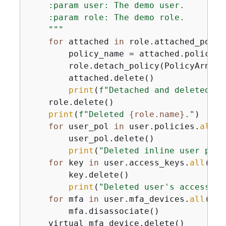
    :param user: The demo user.

    :param role: The demo role.

    """
for
 attached 
in
 role.attached_polic
        policy_name = attached.policy_na
        role.detach_policy(PolicyArn=att
        attached.delete()

print
(
f"Detached and deleted 
{
p
    role.delete()

print
(
f"Deleted 
{
role.name}
."
)

for
 user_pol 
in
 user.policies.
all
()
        user_pol.delete()

print
(
"Deleted inline user poli
for
 key 
in
 user.access_keys.
all
():

        key.delete()

print
(
"Deleted user's access ke
for
 mfa 
in
 user.mfa_devices.
all
():

        mfa.disassociate()

    virtual_mfa_device.delete()
