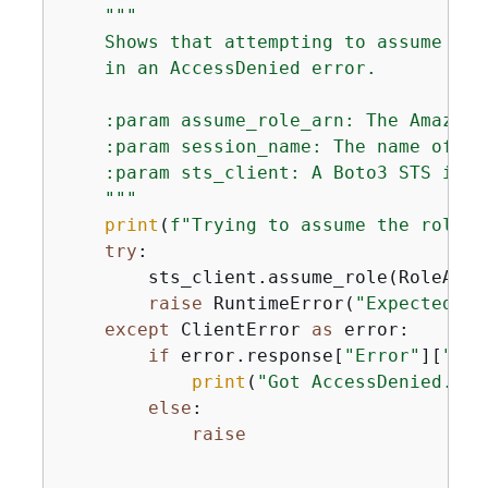
"""

    Shows that attempting to assume the
    in an AccessDenied error.

    :param assume_role_arn: The Amazon 
    :param session_name: The name of th
    :param sts_client: A Boto3 STS inst
    """
print
(
f"Trying to assume the role w
try
:

        sts_client.assume_role(RoleArn=
raise
 RuntimeError(
"Expected Ac
except
 ClientError 
as
 error:

if
 error.response[
"Error"
][
"Cod
print
(
"Got AccessDenied."
)

else
:

raise