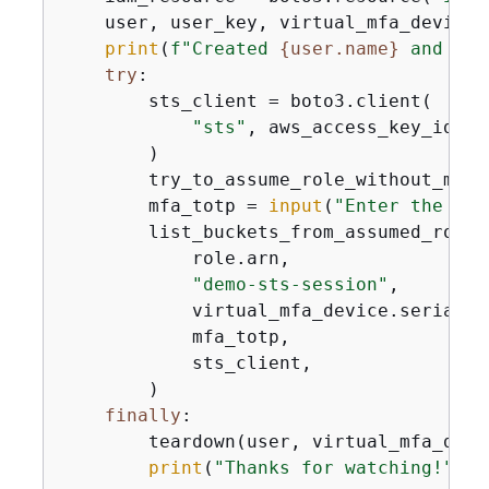
    user, user_key, virtual_mfa_device,
print
(
f"Created 
{
user.name}
 and 
{
ro
try
:

        sts_client = boto3.client(

"sts"
, aws_access_key_id=us
        )

        try_to_assume_role_without_mfa(
        mfa_totp = 
input
(
"Enter the cod
        list_buckets_from_assumed_role_w
            role.arn,

"demo-sts-session"
,

            virtual_mfa_device.serial_nu
            mfa_totp,

            sts_client,

        )

finally
:

        teardown(user, virtual_mfa_devic
print
(
"Thanks for watching!"
)
