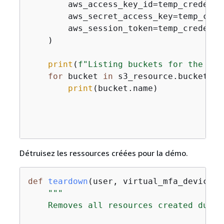
        aws_access_key_id=temp_credenti
        aws_secret_access_key=temp_cred
        aws_session_token=temp_credenti
    )

print
(
f"Listing buckets for the ass
for
 bucket 
in
 s3_resource.buckets.
a
print
(bucket.name)

Détruisez les ressources créées pour la démo.
def
teardown
(
user, virtual_mfa_device, 
"""

    Removes all resources created during