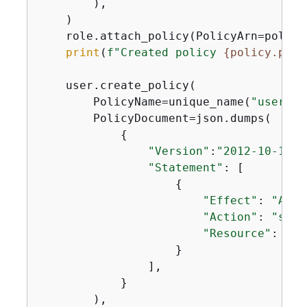
        ),

    )

    role.attach_policy(PolicyArn=policy.
print
(
f"Created policy 
{
policy.poli
    user.create_policy(

        PolicyName=unique_name(
"user-po
        PolicyDocument=json.dumps(

{
"Version"
:
"2012-10-17"
,

"Statement"
: [

{
"Effect"
: 
"Allo
"Action"
: 
"sts:
"Resource"
: rol
                    }

                ],

            }

        ),
