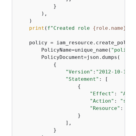
            }

        ),

    )

print
(
f"Created role 
{
role.name}
 th
    policy = iam_resource.create_policy(
        PolicyName=unique_name(
"policy"
        PolicyDocument=json.dumps(

{
"Version"
:
"2012-10-17"
,

"Statement"
: [

{
"Effect"
: 
"Allo
"Action"
: 
"s3:L
"Resource"
: 
"ar
                    }

                ],

            }
