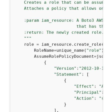
    Creates a role that can be assumed 
    Attaches a policy that allows only 
    :param iam_resource: A Boto3 AWS Id
                         that has the p
    :return: The newly created role.

    """
    role = iam_resource.create_role(

        RoleName=unique_name(
"role"
),

        AssumeRolePolicyDocument=json.du
{
"Version"
:
"2012-10-17"
,

"Statement"
: [

{
"Effect"
: 
"Allo
"Principal"
: 
{
"
"Action"
: 
"sts:
                    }

                ],
