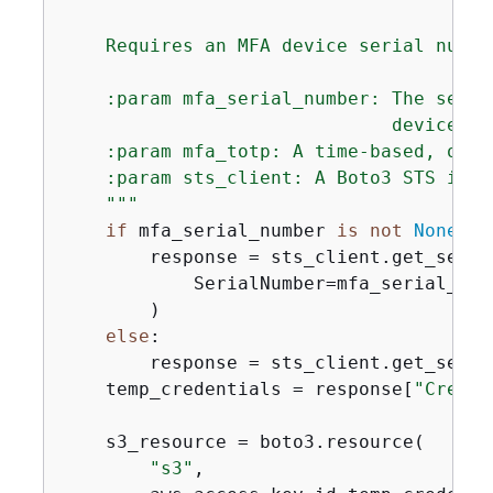
    Requires an MFA device serial numbe
    :param mfa_serial_number: The seria
                              device, t
    :param mfa_totp: A time-based, one-
    :param sts_client: A Boto3 STS inst
    """
if
 mfa_serial_number 
is
not
None
:

        response = sts_client.get_sessio
            SerialNumber=mfa_serial_num
        )

else
:

        response = sts_client.get_sessio
    temp_credentials = response[
"Creden
    s3_resource = boto3.resource(

"s3"
,
