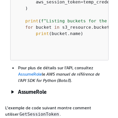
        aws_session_token=temp_credenti
    )

print
(
f"Listing buckets for the ass
for
 bucket 
in
 s3_resource.buckets.
a
print
(bucket.name)

Pour plus de détails sur l'API, consultez
AssumeRole
le
AWS manuel de référence de
l'API SDK for Python (Boto3
).
AssumeRole
L'exemple de code suivant montre comment
utiliser
.
GetSessionToken