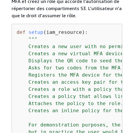
MFA et créez un rôle qui accorde l’autorisation de
répertorier des compartiments S3. L’utilisateur n’a
que le droit d’assumer le rôle.
def
setup
(
iam_resource
):
"""

    Creates a new user with no permissio
    Creates a new virtual MFA device.

    Displays the QR code to seed the dev
    Asks for two codes from the MFA devi
    Registers the MFA device for the use
    Creates an access key pair for the u
    Creates a role with a policy that l
    Creates a policy that allows listin
    Attaches the policy to the role.

    Creates an inline policy for the us
    For demonstration purposes, the use
    but in practice the user would like