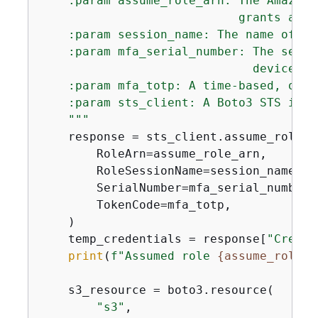
    :param assume_role_arn: The Amazon 
                            grants acce
    :param session_name: The name of th
    :param mfa_serial_number: The seria
                              device, t
    :param mfa_totp: A time-based, one-
    :param sts_client: A Boto3 STS inst
    """
    response = sts_client.assume_role(

        RoleArn=assume_role_arn,

        RoleSessionName=session_name,

        SerialNumber=mfa_serial_number,

        TokenCode=mfa_totp,

    )

    temp_credentials = response[
"Creden
print
(
f"Assumed role 
{
assume_role_a
    s3_resource = boto3.resource(

"s3"
,
