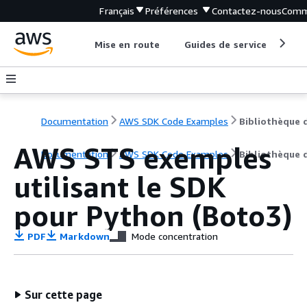
Français
Préférences
Contactez-nous
Comm
Mise en route
Guides de service
Out
Documentation
AWS SDK Code Examples
AWS STS exemples
Documentation
AWS SDK Code Examples
Bibliothèque 
utilisant le SDK
pour Python (Boto3)
PDF
Markdown
Mode concentration
Sur cette page