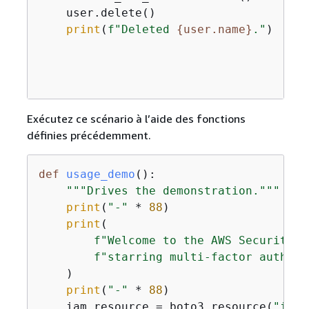
    user.delete()

print
(
f"Deleted 
{
user.name}
."
)

Exécutez ce scénario à l’aide des fonctions
définies précédemment.
def
usage_demo
():
"""Drives the demonstration."""
print
(
"-"
 * 
88
)

print
(

f"Welcome to the AWS Security T
f"starring multi-factor authent
    )

print
(
"-"
 * 
88
)

    iam_resource = boto3.resource(
"iam"