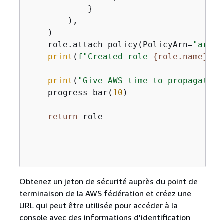
            }

        ),

    )

    role.attach_policy(PolicyArn=
"arn:a
print
(
f"Created role 
{
role.name}
."
)

print
(
"Give AWS time to propagate t
    progress_bar(
10
)

return
 role

Obtenez un jeton de sécurité auprès du point de
terminaison de la AWS fédération et créez une
URL qui peut être utilisée pour accéder à la
console avec des informations d'identification