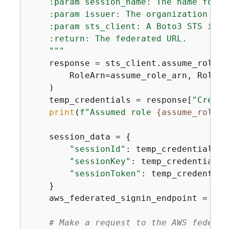
    :param session_name: The name for t
    :param issuer: The organization tha
    :param sts_client: A Boto3 STS inst
    :return: The federated URL.

    """
    response = sts_client.assume_role(

        RoleArn=assume_role_arn, RoleSe
    )

    temp_credentials = response[
"Creden
print
(
f"Assumed role 
{
assume_role_a
    session_data = 
{
"sessionId"
: temp_credentials[
"
"sessionKey"
: temp_credentials[
"sessionToken"
: temp_credential
    }

    aws_federated_signin_endpoint = 
"ht
# Make a request to the AWS federat