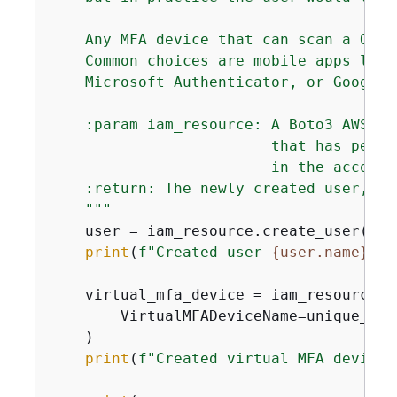
    Any MFA device that can scan a QR c
    Common choices are mobile apps like
    Microsoft Authenticator, or Google 
    :param iam_resource: A Boto3 AWS Id
                         that has permi
                         in the account.
    :return: The newly created user, us
    """
    user = iam_resource.create_user(Use
print
(
f"Created user 
{
user.name}
."
)

    virtual_mfa_device = iam_resource.c
        VirtualMFADeviceName=unique_nam
    )

print
(
f"Created virtual MFA device 