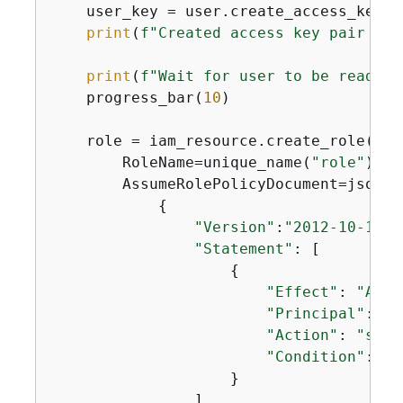
    user_key = user.create_access_key_pa
print
(
f"Created access key pair for
print
(
f"Wait for user to be ready."
    progress_bar(
10
)

    role = iam_resource.create_role(

        RoleName=unique_name(
"role"
),

        AssumeRolePolicyDocument=json.du
{
"Version"
:
"2012-10-17"
,

"Statement"
: [

{
"Effect"
: 
"Allo
"Principal"
: 
{
"
"Action"
: 
"sts:
"Condition"
: 
{
"
                    }

                ],
