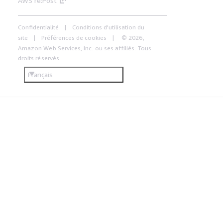
AWS re:Post
Confidentialité
Conditions d'utilisation du
site
Préférences de cookies
© 2026,
Amazon Web Services, Inc. ou ses affiliés. Tous
droits réservés.
Français