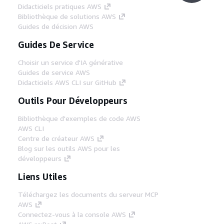
Didacticiels pratiques AWS
Bibliothèque de solutions AWS
Guides de décision AWS
Guides De Service
Choisir un service d'IA générative
Guides de service AWS
Didacticiels AWS CLI sur GitHub
Outils Pour Développeurs
Bibliothèque d'exemples de code AWS
AWS CLI
Centre de créateur AWS
Blog sur les outils AWS pour les
développeurs
Liens Utiles
Téléchargez les documents du serveur MCP
AWS
Connectez-vous à la console AWS