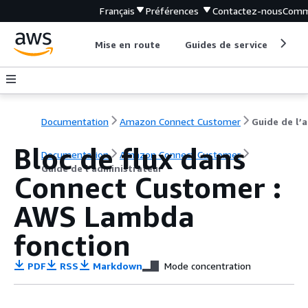
Français
Préférences
Contactez-nous
Comm
Mise en route
Guides de service
Out
Documentation
Amazon Connect Customer
G
Bloc de flux dans
Documentation
Amazon Connect Customer
Guide de l’administrateur
Connect Customer :
AWS Lambda
fonction
PDF
RSS
Markdown
Mode concentration