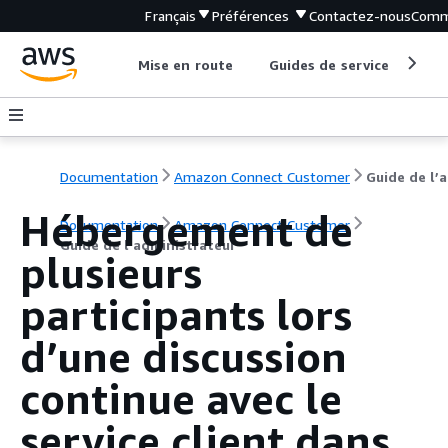
Français
Préférences
Contactez-nous
Comm
Mise en route
Guides de service
Out
Documentation
Amazon Connect Customer
G
Hébergement de
Documentation
Amazon Connect Customer
Guide de l’administrateur
plusieurs
participants lors
d’une discussion
continue avec le
service client dans