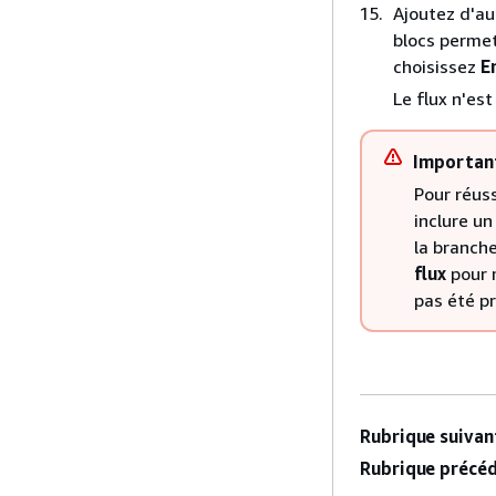
Ajoutez d'au
blocs permett
choisissez
E
Le flux n'est
Importan
Pour réuss
inclure un
la branch
flux
pour m
pas été pr
Rubrique suivant
Rubrique précéd