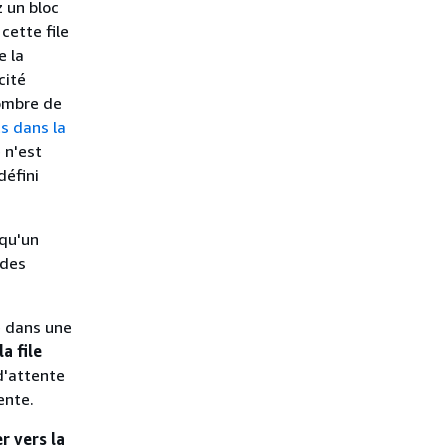
z un bloc
cette file
e la
cité
nombre de
 dans la
e n'est
défini
 qu'un
 des
cé dans une
a file
 d'attente
tente.
r vers la