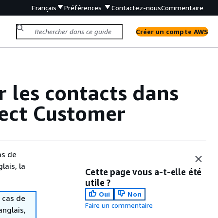
Français
Préférences
Contactez-nous
Commentaire
Créer un compte AWS
r les contacts dans
nect Customer
as de
lais, la
Cette page vous a-t-elle été
utile ?
Oui
Non
 cas de
Faire un commentaire
anglais,