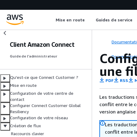
Mise en route
Guides de service
Documentati
Client Amazon Connect
Config
Documentati
Guide de l’administrateur
une f
Qu'est-ce que Connect Customer ?
PDF
RSS
M
Mise en route
Configuration de votre centre de
Les traductions 
contact
conflit entre le 
Configurer Connect Customer Global
version anglaise
Resiliency
Configuration de votre réseau
Les traduction
Création de flux
conflit entre 
Raccourcis clavier