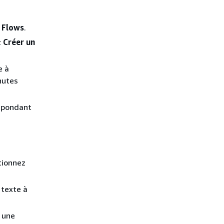
,
Flows
.
z
Créer un
e à
nutes
espondant
tionnez
 texte à
z une