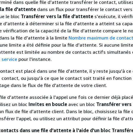
miné dans quelle file d'attente transférer le contact, utilise
la file d'attente
dans un flux pour transférer le contact vers 
ue le bloc
Transférer vers la file d'attente
s'exécute, il vérifi
le d'attente à déterminer si la file d'attente a atteint sa capa
e vérification de la capacité de la file d'attente compare le 
ans la file d'attente à la limite
Nombre maximum de contacts
i une limite a été définie pour la file d'attente. Si aucune limit
d'attente est limitée au nombre de contacts actifs simultanés 
 service
pour l'instance.
ontact est placé dans une file d'attente, il y reste jusqu'à ce
 contact, ou jusqu'à ce que le contact soit traité en fonction
age dans le flux de file d'attente de votre client.
file d'attente associée à l'appel une fois ce dernier déjà pla
tilisez un bloc
Invites en boucle
avec un bloc
Transférer vers l
 flux de file d'attente client. Dans le bloc, choisissez la file
sférer l'appel, ou utilisez un attribut pour définir la file d'at
ontacts dans une file d'attente à l'aide d'un bloc Transfére