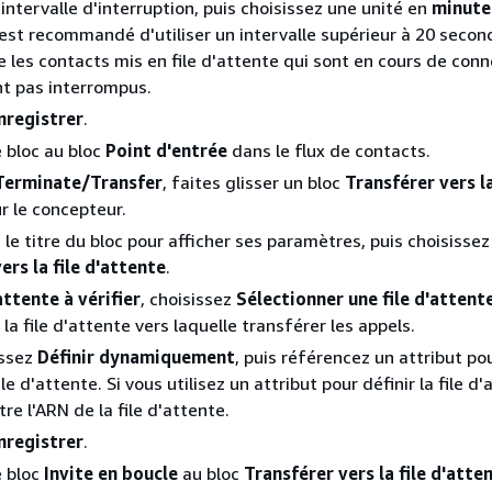
'intervalle d'interruption, puis choisissez une unité en
minute
l est recommandé d'utiliser un intervalle supérieur à 20 seco
e les contacts mis en file d'attente qui sont en cours de conn
t pas interrompus.
nregistrer
.
 bloc au bloc
Point d'entrée
dans le flux de contacts.
Terminate/Transfer
, faites glisser un bloc
Transférer vers la
r le concepteur.
le titre du bloc pour afficher ses paramètres, puis choisissez
ers la file d'attente
.
attente à vérifier
, choisissez
Sélectionner une file d'attent
la file d'attente vers laquelle transférer les appels.
issez
Définir dynamiquement
, puis référencez un attribut po
ile d'attente. Si vous utilisez un attribut pour définir la file d'
tre l'ARN de la file d'attente.
nregistrer
.
e bloc
Invite en boucle
au bloc
Transférer vers la file d'atte