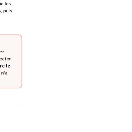
ue les
, puis
vez
ecter
re le
 n'a