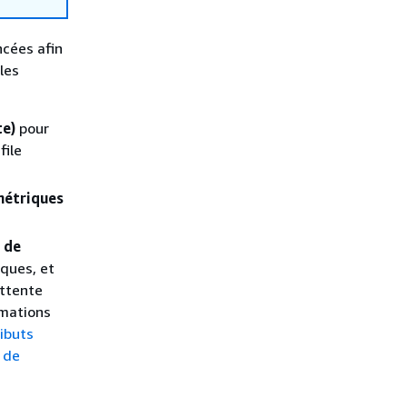
ncées afin
les
te)
pour
file
métriques
s de
iques, et
attente
rmations
ributs
 de