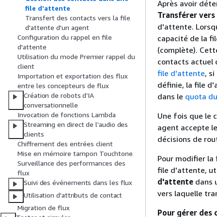
Après avoir déter
file d'attente
Transférer vers 
Transfert des contacts vers la file
d'attente. Lorsq
d'attente d'un agent
Configuration du rappel en file
capacité de la fi
d'attente
(complète). Cett
Utilisation du mode Premier rappel du
contacts actuel d
client
file d'attente
, s
Importation et exportation des flux
définie, la file 
entre les concepteurs de flux
Création de robots d’IA
dans le
quota du
conversationnelle
Invocation de fonctions Lambda
Une fois que le c
Streaming en direct de l'audio des
agent accepte le
clients
décisions de rout
Chiffrement des entrées client
Mise en mémoire tampon Touchtone
Pour modifier la 
Surveillance des performances des
file d'attente, u
flux
d'attente
dans un
Suivi des événements dans les flux
vers laquelle tran
Utilisation d'attributs de contact
Migration de flux
Pour gérer des c