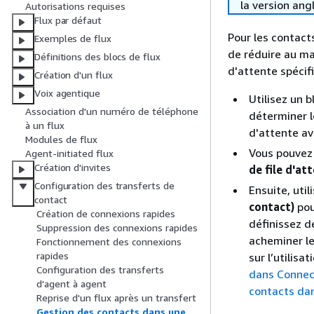
la version ang
Autorisations requises
Flux par défaut
Pour les contact
Exemples de flux
de réduire au ma
Définitions des blocs de flux
d'attente spécifi
Création d'un flux
Voix agentique
Utilisez un 
Association d'un numéro de téléphone
déterminer l
à un flux
d'attente av
Modules de flux
Vous pouvez 
Agent-initiated flux
Création d'invites
de file d'at
Configuration des transferts de
Ensuite, util
contact
contact)
pou
Création de connexions rapides
définissez d
Suppression des connexions rapides
acheminer le
Fonctionnement des connexions
rapides
sur l’utilisa
Configuration des transferts
dans Connec
d'agent à agent
contacts dan
Reprise d'un flux après un transfert
Gestion des contacts dans une