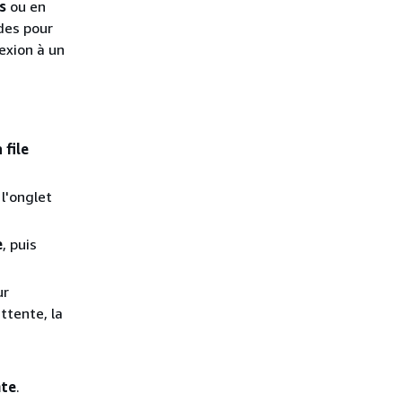
s
ou en
ndes pour
exion à un
 file
 l'onglet
e
, puis
ur
attente, la
nte
.