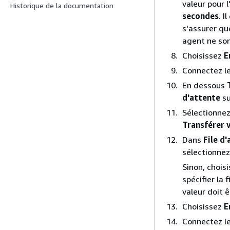
valeur pour l
Historique de la documentation
secondes
. I
s'assurer qu
agent ne son
Choisissez
E
Connectez le
En dessous
d'attente
su
Sélectionnez 
Transférer v
Dans
File d'
sélectionnez 
Sinon, chois
spécifier la f
valeur doit ê
Choisissez
E
Connectez l