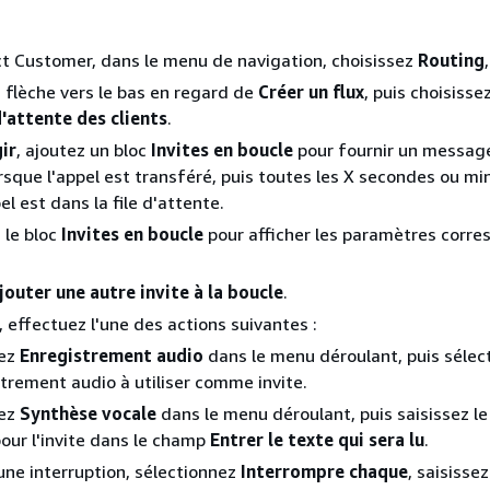
t Customer, dans le menu de navigation, choisissez
Routing
a flèche vers le bas en regard de
Créer un flux
, puis choisisse
 d'attente des clients
.
ir
, ajoutez un bloc
Invites en boucle
pour fournir un messag
orsque l'appel est transféré, puis toutes les X secondes ou mi
el est dans la file d'attente.
 le bloc
Invites en boucle
pour afficher les paramètres corr
jouter une autre invite à la boucle
.
, effectuez l'une des actions suivantes :
sez
Enregistrement audio
dans le menu déroulant, puis sélec
strement audio à utiliser comme invite.
sez
Synthèse vocale
dans le menu déroulant, puis saisissez le
 pour l'invite dans le champ
Entrer le texte qui sera lu
.
 une interruption, sélectionnez
Interrompre chaque
, saisisse