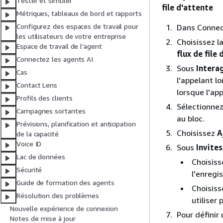
Tester et simuler
file d'attente
Métriques, tableaux de bord et rapports
Configurez des espaces de travail pour
Dans Connec
les utilisateurs de votre entreprise
Choisissez l
Espace de travail de l’agent
flux de file
Connectez les agents AI
Sous
Interag
Cas
l'appelant l
Contact Lens
lorsque l'app
Profils des clients
Sélectionnez
Campagnes sortantes
au bloc.
Prévisions, planification et anticipation
Choisissez
A
de la capacité
Voice ID
Sous
Invites
Lac de données
Choisis
Sécurité
l'enregi
Guide de formation des agents
Choisis
Résolution des problèmes
utiliser
Nouvelle expérience de connexion
Pour définir
Notes de mise à jour