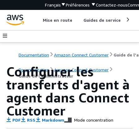
Français
Préférences
Contactez-nous
Comm
Mise en route
Guides de service
Out
Documentation
Amazon Connect Customer
G
Configurer les
Documentation
Amazon Connect Customer
Guide de l’administrateur
transferts d'agent à
agent dans Connect
Customer
PDF
RSS
Markdown
Mode concentration