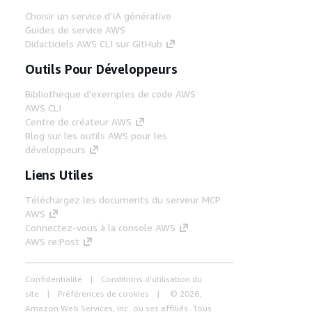
Choisir un service d'IA générative
Guides de service AWS
Didacticiels AWS CLI sur GitHub
Outils Pour Développeurs
Bibliothèque d'exemples de code AWS
AWS CLI
Centre de créateur AWS
Blog sur les outils AWS pour les
développeurs
Liens Utiles
Téléchargez les documents du serveur MCP
AWS
Connectez-vous à la console AWS
AWS re:Post
Confidentialité
Conditions d'utilisation du
site
Préférences de cookies
© 2026,
Amazon Web Services, Inc. ou ses affiliés. Tous